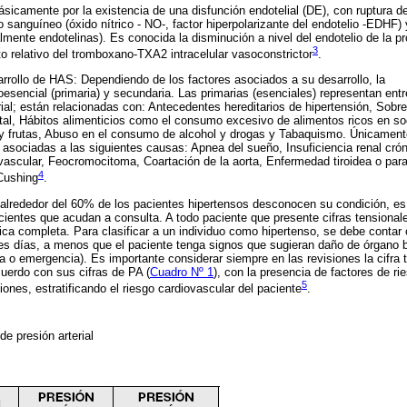
ásicamente por la existencia de una disfunción endotelial (DE), con ruptura del
o sanguíneo (óxido nítrico - NO-, factor hiperpolarizante del endotelio -EDHF) 
lmente endotelinas). Es conocida la disminución a nivel del endotelio de la p
3
 relativo del tromboxano-TXA2 intracelular vasoconstrictor
.
rrollo de HAS: Dependiendo de los factores asociados a su desarrollo, la
encial (primaria) y secundaria. Las primarias (esenciales) representan ent
orial; están relacionadas con: Antecedentes hereditarios de hipertensión, Sob
al, Hábitos alimenticios como el consumo excesivo de alimentos ricos en sod
 y frutas, Abuso en el consumo de alcohol y drogas y Tabaquismo. Únicament
asociadas a las siguientes causas: Apnea del sueño, Insuficiencia renal cró
ascular, Feocromocitoma, Coartación de la aorta, Enfermedad tiroidea o para
4
Cushing
.
alrededor del 60% de los pacientes hipertensos desconocen su condición, es 
pacientes que acudan a consulta. A todo paciente que presente cifras tensiona
ínica completa. Para clasificar a un individuo como hipertenso, se debe conta
tes días, a menos que el paciente tenga signos que sugieran daño de órgano 
ia o emergencia). Es importante considerar siempre en las revisiones la cifra 
cuerdo con sus cifras de PA (
Cuadro Nº 1
), con la presencia de factores de r
5
iones, estratificando el riesgo cardiovascular del paciente
.
 de presión arterial