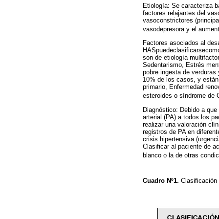
Etiología: Se caracteriza b
factores relajantes del vas
vasoconstrictores (principa
vasodepresora y el aumento
Factores asociados al desa
HASpuedeclasificarsecomoes
son de etiología multifact
Sedentarismo, Estrés ment
pobre ingesta de verduras
10% de los casos, y están 
primario, Enfermedad renov
esteroides o síndrome de 
Diagnóstico: Debido a que 
arterial (PA) a todos los 
realizar una valoración cl
registros de PA en diferen
crisis hipertensiva (urgenc
Clasificar al paciente de a
blanco o la de otras condic
Cuadro Nº1.
Clasificación