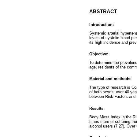
ABSTRACT
Introduction:
Systemic arterial hypertens
levels of systolic blood pr
its high incidence and pre
Objective:
To determine the prevalence
age, residents of the comm
Material and methods:
The type of research is Cor
of both sexes, over 40 yea
between Risk Factors and 
Results:
Body Mass Index is the Ris
times more of suffering fr
alcohol users (7.27), Over