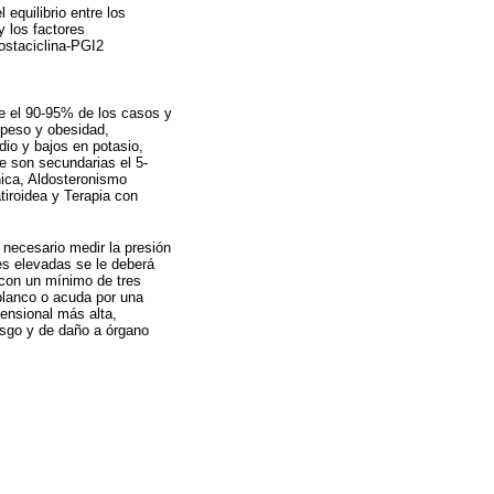
 equilibrio entre los
y los factores
rostaciclina-PGI2
re el 90-95% de los casos y
repeso y obesidad,
io y bajos en potasio,
e son secundarias el 5-
nica, Aldosteronismo
tiroidea y Terapia con
necesario medir la presión
les elevadas se le deberá
r con un mínimo de tres
blanco o acuda por una
tensional más alta,
iesgo y de daño a órgano