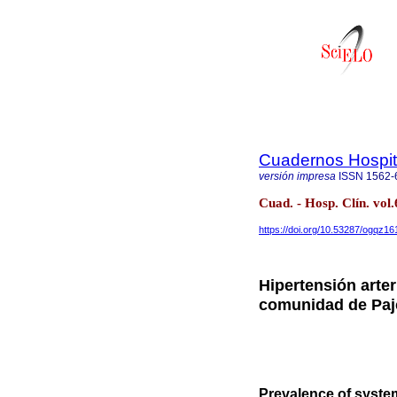
Cuadernos Hospita
versión impresa
ISSN
1562-
Cuad. - Hosp. Clín. vol
https://doi.org/10.53287/ogqz1
Hipertensión arter
comunidad de Paj
Prevalence of system