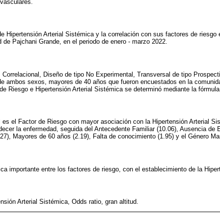
ovasculares.
de Hipertensión Arterial Sistémica y la correlación con sus factores de riesg
 de Pajchani Grande, en el periodo de enero - marzo 2022.
s Correlacional, Diseño de tipo No Experimental, Transversal de tipo Prospect
 de ambos sexos, mayores de 40 años que fueron encuestados en la comunid
 de Riesgo e Hipertensión Arterial Sistémica se determinó mediante la fórmul
 es el Factor de Riesgo con mayor asociación con la Hipertensión Arterial S
cer la enfermedad, seguida del Antecedente Familiar (10.06), Ausencia de Ej
.27), Mayores de 60 años (2.19), Falta de conocimiento (1.95) y el Género Mas
ca importante entre los factores de riesgo, con el establecimiento de la Hiper
nsión Arterial Sistémica, Odds ratio, gran altitud.