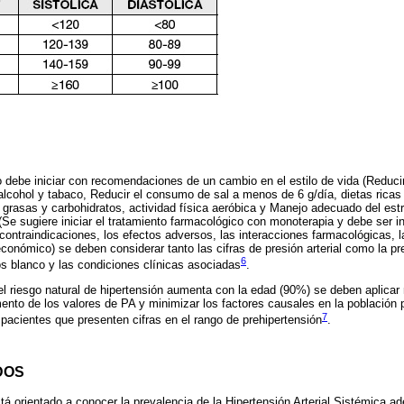
o debe iniciar con recomendaciones de un cambio en el estilo de vida (Reducir
cohol y tabaco, Reducir el consumo de sal a menos de 6 g/día, dietas ricas 
n grasas y carbohidratos, actividad física aeróbica y Manejo adecuado del est
(Se sugiere iniciar el tratamiento farmacológico con monoterapia y debe ser i
 contraindicaciones, los efectos adversos, las interacciones farmacológicas,
conómico) se deben considerar tanto las cifras de presión arterial como la pr
6
os blanco y las condiciones clínicas asociadas
.
l riesgo natural de hipertensión aumenta con la edad (90%) se deben aplica
umento de los valores de PA y minimizar los factores causales en la población 
7
 pacientes que presenten cifras en el rango de prehipertensión
.
DOS
stá orientado a conocer la prevalencia de la Hipertensión Arterial Sistémica a