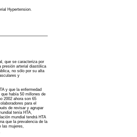
erial Hypertension.
al, que se caracteriza por
presión arterial diastólica
lica, no sólo por su alta
asculares y
HTA y que la enfermedad
 que había 50 millones de
ño 2002 ahora son 65
olaboradores para el
ués de revisar y agrupar
mundial tenía HTA,
lación mundial tendrá HTA
na que la prevalencia de la
e las mujeres,
.