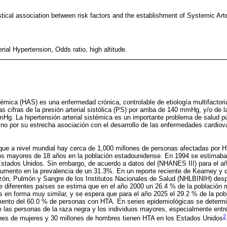
stical association between risk factors and the establishment of Systemic Art
rial Hypertension, Odds ratio, high altitude.
stémica (HAS) es una enfermedad crónica, controlable de etiología multifactori
 cifras de la presión arterial sistólica (PS) por arriba de 140 mmHg, y/o de la 
Hg. La hipertensión arterial sistémica es un importante problema de salud púb
sino por su estrecha asociación con el desarrollo de las enfermedades cardiov
que a nivel mundial hay cerca de 1,000 millones de personas afectadas por 
tos mayores de 18 años en la población estadounidense. En 1994 se estimaba
stados Unidos. Sin embargo, de acuerdo a datos del (NHANES III) para el a
umento en la prevalencia de un 31.3%. En un reporte reciente de Kearney y c
azón, Pulmón y Sangre de los Institutos Nacionales de Salud (NHLBINIH) desp
de diferentes países se estima que en el año 2000 un 26.4 % de la población 
 en forma muy similar, y se espera que para el año 2025 el 29.2 % de la pob
emento del 60.0 % de personas con HTA. En series epidemiológicas se determi
las personas de la raza negra y los individuos mayores, especialmente entr
2
es de mujeres y 30 millones de hombres tienen HTA en los Estados Unidos