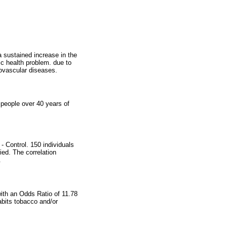
a sustained increase in the
ic health problem. due to
rovascular diseases.
n people over 40 years of
- Control. 150 individuals
ed. The correlation
.
with an Odds Ratio of 11.78
abits tobacco and/or