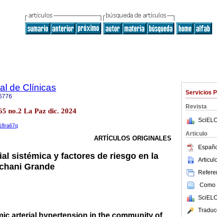
l de Clínicas
Servicios 
6776
Revista
.65 no.2 La Paz dic. 2024
SciELO
618ra67q
Articulo
ARTÍCULOS ORIGINALES
Españo
ial sistémica y factores de riesgo en la
Articu
chani Grande
Referen
Como c
SciELO
Traduc
ic arterial hypertension in the community of