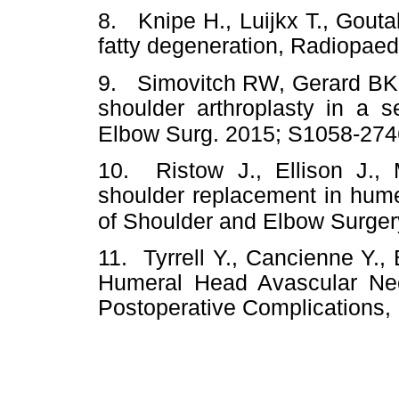
8. Knipe H., Luijkx T., Goutall
fatty degeneration, Radiop
9. Simovitch RW, Gerard BK, 
shoulder arthroplasty in a s
Elbow Surg. 2015; S1058-274
10. Ristow J., Ellison J.,
shoulder replacement in hume
of Shoulder and Elbow Surger
11. Tyrrell Y., Cancienne Y., 
Humeral Head Avascular Nec
Postoperative Complication