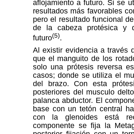
aflojamiento a futuro. Si se u
resultados más favorables con
pero el resultado funcional d
de la cabeza protésica y 
(5)
futuro
.
Al existir evidencia a través
que el manguito de los rotad
solo una prótesis reversa es
casos; donde se utiliza el m
del brazo. Con esta prótesi
posteriores del musculo delt
palanca abductor. El compon
base con un tetón central ha
con la glenoides está rec
componente se fija la Metag
posterior fijación con un to