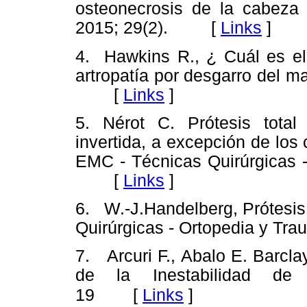
osteonecrosis de la cabeza 
2015; 29(2). [
Links
]
4. Hawkins R., ¿ Cuál es el 
artropatía por desgarro del m
[
Links
]
5. Nérot C. Prótesis tota
invertida, a excepción de los 
EMC - Técnicas Quirúrgicas -
[
Links
]
6. W.-J.Handelberg, Prótesis
Quirúrgicas - Ortopedia y T
7. Arcuri F., Abalo E. Barcl
de la Inestabilidad d
[
Links
]
19