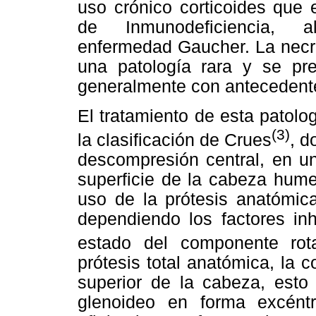
uso crónico corticoides que e
de Inmunodeficiencia, al
enfermedad Gaucher. La necr
una patología rara y se p
generalmente con antecedente
El tratamiento de esta patolo
(3)
la clasificación de Crues
, d
descompresión central, en un
superficie de la cabeza hume
uso de la prótesis anatómica
dependiendo los factores inh
estado del componente rot
prótesis total anatómica, la
superior de la cabeza, est
glenoideo en forma excént