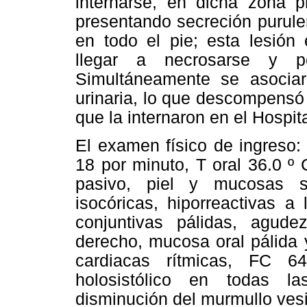
internarse, en dicha zona p
presentando secreción purul
en todo el pie; esta lesión
llegar a necrosarse y p
Simultáneamente se asociar
urinaria, lo que descompensó
que la internaron en el Hospita
El examen físico de ingreso:
18 por minuto, T oral 36.0 º 
pasivo, piel y mucosas s
isocóricas, hiporreactivas a 
conjuntivas pálidas, agude
derecho, mucosa oral pálida 
cardiacas rítmicas, FC 6
holosistólico en todas l
disminución del murmullo ves