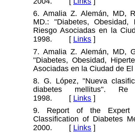
[
Links
]
2004.
6. Amalia Z. Alemán, MD, R
MD.: "Diabetes, Obesidad, H
Riesgo Asociadas en la Ciu
[
Links
]
1998.
7. Amalia Z. Alemán, MD, G
"Diabetes, Obesidad, Hiperte
Asociadas en la Ciudad de El 
8. G. López, "Nueva clasific
diabetes mellitus". R
[
Links
]
1998.
9. Report of the Expert
Classification of Diabetes M
[
Links
]
2000.