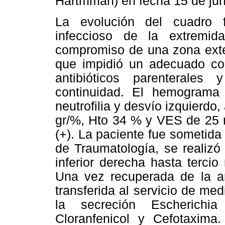
Hartmman) en fecha 15 de jun
La evolución del cuadro 
infeccioso de la extremid
compromiso de una zona exten
que impidió un adecuado con
antibióticos parenterale
continuidad. El hemograma 
neutrofilia y desvío izquierd
gr/%, Hto 34 % y VES de 25 
(+). La paciente fue sometida 
de Traumatología, se realizó
inferior derecha hasta terci
Una vez recuperada de la an
transferida al servicio de medi
la secreción Escherichia
Cloranfenicol y Cefotaxima