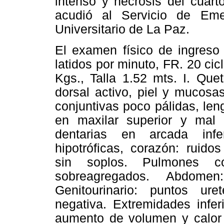
intenso y necrosis del cuart
acudió al Servicio de Eme
Universitario de La Paz.
El examen físico de ingres
latidos por minuto, FR. 20 cic
Kgs., Talla
1.52 mts. I. Que
dorsal activo, piel y mucosa
conjuntivas poco pálidas, le
en maxilar superior y mal
dentarias en arcada infe
hipotróficas, corazón: ruido
sin soplos. Pulmones c
sobreagregados. Abdomen:
Genitourinario: puntos ure
negativa. Extremidades infer
aumento de volumen y calor l