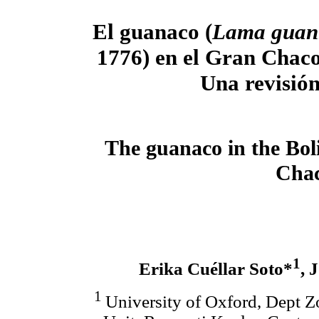
El guanaco (
Lama guan
1776) en el Gran Chac
Una revisió
The guanaco in the Bol
Chac
1
Erika Cuéllar Soto*
, 
1
University of Oxford, Dept Z