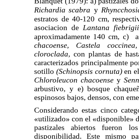
Blanquet (1979): a) pastizales 
Richardia scabra
y
Rhyncchosi
estratos de 40-120 cm, respecti
asociacion de
Lantana fiebrigi
aproximadamente 140 cm,
c) a
chacoense, Castela coccine
cloroclada,
con plantas de has
caracterizados principalmente po
sotillo
(Schinopsis cornuta)
en e
Chloroleucon chacoense
y
Senn
arbustivo, y e) bosque chaqu
espinosos bajos, densos, con eme
Considerando estas cinco catego
«utilizado» con el «disponible» 
pastizales abiertos fueron l
disponibilidad. Este mismo p