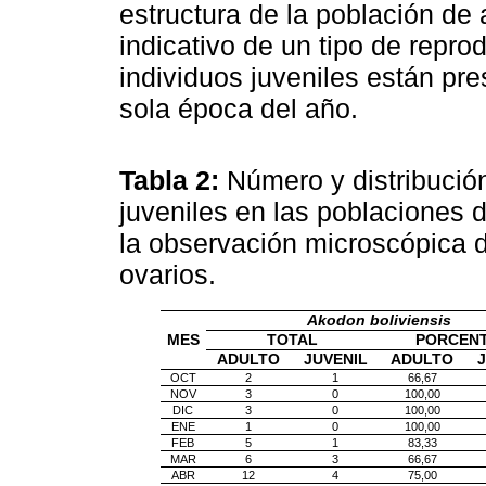
estructura de la población de
indicativo de un tipo de repro
individuos juveniles están pr
sola época del año.
Tabla 2:
Número y distribución
juveniles en las poblaciones 
la observación microscópica de
ovarios.
Akodon boliviensis
MES
TOTAL
PORCEN
ADULTO
JUVENIL
ADULTO
J
OCT
2
1
66,67
NOV
3
0
100,00
DIC
3
0
100,00
ENE
1
0
100,00
FEB
5
1
83,33
MAR
6
3
66,67
ABR
12
4
75,00