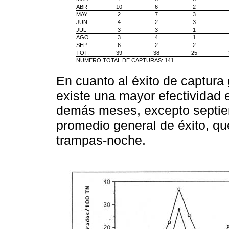
ABR
10
6
2
MAY
2
7
3
JUN
4
2
3
JUL
3
3
1
AGO
3
4
1
SEP
6
2
2
TOT.
39
38
25
NUMERO TOTAL DE CAPTURAS: 141
En cuanto al éxito de captura 
existe una mayor efectividad 
demás meses, excepto septiem
promedio general de éxito, qu
trampas-noche.