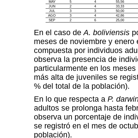
MAY
5
4
55,56
JUN
2
4
33,33
JUL
3
3
50,00
AGO
3
4
42,86
SEP
2
6
25,00
En el caso de
A. boliviensis
po
meses de noviembre y enero el
compuesta por individuos adul
observa la presencia de indiv
particularmente en los meses 
más alta de juveniles se regi
% del total de la población).
En lo que respecta a
P. darwin
adultos se prolonga hasta febr
observa un porcentaje de indiv
se registró en el mes de octub
población).