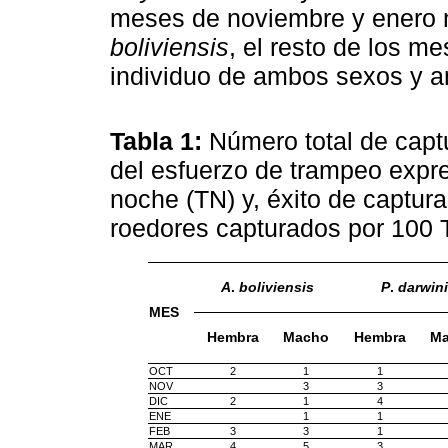
meses de noviembre y enero 
boliviensis
, el resto de los m
individuo de ambos sexos y 
Tabla 1:
Número total de capt
del esfuerzo de trampeo expr
noche (TN) y, éxito de captu
roedores capturados por 100
A
.
boliviensis
P
.
darwini
MES
Hembra
Macho
Hembra
M
OCT
2
1
1
NOV
3
3
DIC
2
1
4
ENE
1
1
FEB
3
3
1
MAR
4
5
3