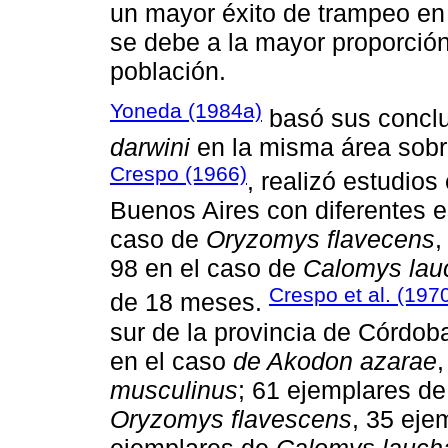
un mayor éxito de trampeo en 
se debe a la mayor proporción
población.
Yoneda (1984a)
basó sus conclu
darwini
en la misma área sobre
Crespo (1966)
, realizó estudios
Buenos Aires con diferentes e
caso de
Oryzomys flavecens
,
98 en el caso de
Calomys lau
Crespo et al. (197
de 18 meses.
sur de la provincia de Córdoba
en el caso
de Akodon azarae
musculinus
; 61 ejemplares d
Oryzomys flavescens
, 35 eje
ejemplares de
Calomys lauch