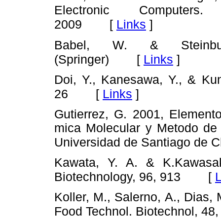
Electronic Computers. (I
[
Links
]
2009
Babel, W. & Steinbuc
[
Links
]
(Springer)
Doi, Y., Kanesawa, Y., & Ku
[
Links
]
26
Gutierrez, G. 2001, Element
mica Molecular y Metodo de 
Universidad de Santiago de Ch
Kawata, Y. A. & K.Kawasak
[
L
Biotechnology, 96, 913
Koller, M., Salerno, A., Dias,
Food Technol. Biotechnol, 48,