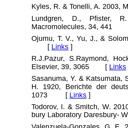
Kyles, R. & Tonelli, A. 2003,
Lundgren, D., Pfister, 
Macromolecules, 34, 441
Ojumu, T. V., Yu, J., & Solo
[
Links
]
R.J.Pazur, S.Raymond, Hock
[
Links
El
sevier, 39, 3065
Sasanuma, Y. & Katsumata, S.
H. 1920, Berichte der deu
[
Links
]
1073
Todorov, I. & Smitch, W. 20
bury Laboratory Daresbury- W
Valenzuela-Gonzales, G. E. 2