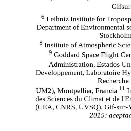
Gifsur
6
Leibniz Institute for Tropo
Department of Environmental sc
Stockholm 
8
Institute of Atmospheric Sci
9
Goddard Space Flight Cent
Administration, Estados U
Developpement, Laboratoire Hyd
Recherche
11
UM2), Montpellier, Francia
I
des Sciences du Climat et de l'
(CEA, CNRS,
UVSQ), Gif-sur-Y
2015; acepta