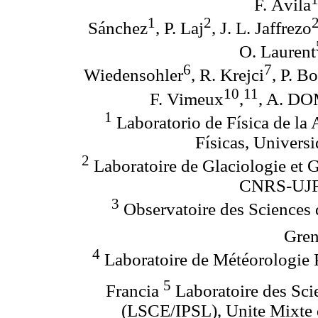
F. Ávila
1
2
Sánchez
, P. Laj
, J. L. Jaffrezo
O. Laurent
6
7
Wiedensohler
, R. Krejci
, P. B
10
11
F. Vimeux
,
, A.
DO
1
Laboratorio de Física de la 
Físicas, Univers
2
Laboratoire de Glaciologie et
CNRS-UJF,
3
Observatoire des Sciences
Gren
4
Laboratoire de Météorologie 
5
Francia
Laboratoire des Sci
(LSCE/IPSL), Unite Mixt