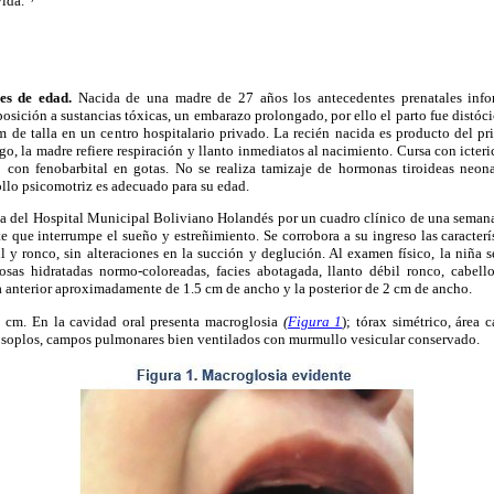
vida.
es de edad.
Nacida de una madre de 27 años los antecedentes prenatales info
posición a sustancias tóxicas, un embarazo prolongado, por ello el parto fue distóci
 de talla en un centro hospitalario privado. La recién nacida es producto del p
go, la madre refiere respiración y llanto inmediatos al nacimiento. Cursa con icter
o con fenobarbital en gotas. No se realiza tamizaje de hormonas tiroideas neon
ollo psicomotriz es adecuado para su edad.
ría del Hospital Municipal Boliviano Holandés por un cuadro clínico de una semana
e que interrumpe el sueño y estreñimiento. Se corrobora a su ingreso las caracterís
il y ronco, sin alteraciones en la succión y deglución. Al examen físico, la niña
cosas hidratadas normo-coloreadas, facies abotagada, llanto débil ronco, cabello
 anterior aproximadamente de 1.5 cm de ancho y la posterior de 2 cm de ancho.
8 cm. En la cavidad oral presenta macroglosia
(
Figura 1
); tórax simétrico, área 
n soplos, campos pulmonares bien ventilados con murmullo vesicular conservado.