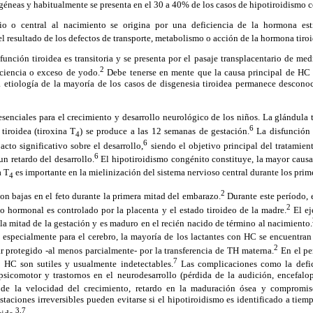
éneas y habitualmente se presenta en el 30 a 40% de los casos de hipotiroidismo 
io o central al nacimiento se origina por una deficiencia de la hormona est
el resultado de los defectos de transporte, metabolismo o acción de la hormona tiroi
 función tiroidea es transitoria y se presenta por el pasaje transplacentario de me
2
ciencia o exceso de yodo.
Debe tenerse en mente que la causa principal de HC 
la etiología de la mayoría de los casos de disgenesia tiroidea permanece descono
senciales para el crecimiento y desarrollo neurológico de los niños. La glándula 
6
tiroidea (tiroxina T
) se produce a las 12 semanas de gestación.
La disfunción t
4
6
acto significativo sobre el desarrollo,
siendo el objetivo principal del tratamien
6
un retardo del desarrollo.
El hipotiroidismo congénito constituye, la mayor causa
 T
es importante en la mielinización del sistema nervioso central durante los prim
4
2
n bajas en el feto durante la primera mitad del embarazo.
Durante este período, 
2
o hormonal es controlado por la placenta y el estado tiroideo de la madre.
El ej
n la mitad de la gestación y es maduro en el recién nacido de término al nacimiento.
 especialmente para el cerebro, la mayoría de los lactantes con HC se encuentran
2
ar protegido -al menos parcialmente- por la transferencia de TH materna.
En el pe
7
l HC son sutiles y usualmente indetectables.
Las complicaciones como la defici
sicomotor y trastornos en el neurodesarrollo (pérdida de la audición, encefalop
n de la velocidad del crecimiento, retardo en la maduración ósea y compromiso
staciones irreversibles pueden evitarse si el hipotiroidismo es identificado a tiemp
3,7