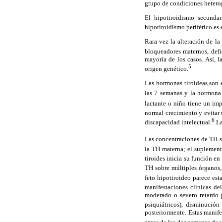
grupo de condiciones heterog
El hipotiroidismo secundar
hipotiroidismo periférico es 
Rara vez la alteración de la
bloqueadores maternos, defi
mayoría de los casos. Así, 
5
origen genético.
Las hormonas tiroideas son e
las 7 semanas y la hormona 
lactante o niño tiene un imp
normal crecimiento y evitar 
6
discapacidad intelectual.
La
Las concentraciones de TH so
la TH materna; el suplement
tiroides inicia su función e
TH sobre múltiples órganos,
feto hipotiroideo parece est
manifestacio
nes clínicas de
moderado o severo retardo p
psiquiátricos), disminució
posteriormente. Estas manife