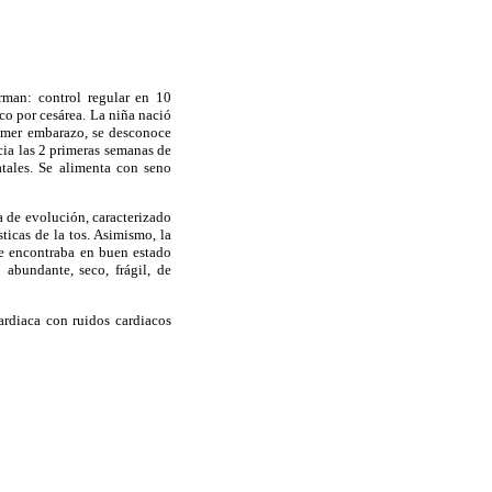
rman: control regular en 10
co por cesárea. La niña nació
rimer embarazo, se desconoce
icia las 2 primeras semanas de
atales. Se alimenta con seno
 de evolución, caracterizado
ticas de la tos. Asimismo, la
 se encontraba en buen estado
 abundante, seco, frágil, de
cardiaca con ruidos cardiacos