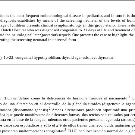
m is the most frequent endocrinological disease in pediatrics and in turn it is the
diagnosis establishes by means of the screening neonatal of the levels of hor
age of children presents clinical symptomatology in this group etario. There is des
n Dutch Hospital who was diagnosed congenital to 31 days of life and treatment o
id the neurological later(posterior) sequels. One presents the case to highlight the
nting the screening neonatal in universal form.
): 15-22: congenital hypothyroidism, thyroid agenesis, levothyroxine.
1
o (HC) se define como la deficiencia de hormona tiroidea al nacimiento.
En
o de una alteración en el desarrollo de la glándula tiroides (disgenesia o agene
2
iroidea (dishormono-génesis).
Ambas alteraciones producen hipotiroidismo prim
dea que puede manifestarse de diferentes formas, dos tercios son causados por ec
tra en la base de la lengua, mientras otros pacientes presentan agenesia (atirosis
s casos son esporádicos y sólo el
2%
de ellos tienen una reconocida mutación ge
3
ia presentan malformaciones congénitas.
El HC con localización normal de la glán