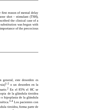
 first reason of mental delay
mone shot - stimulant (TSH),
cribed the clinical case of a
f substitution was begun with
 importance of the precocious
 general, este desorden es
1-2
sia)
o un desorden en la
2
ario.
En el 85% el HC se
topia
de la glándula tiroidea
) o hipoplasia de la glándula
3-4
nética.
Los pacientes con
dula tiroidea, forma parte de