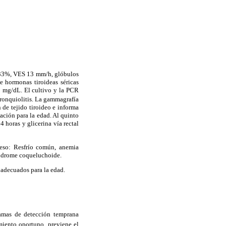
 33%, VES 13 mm/h, glóbulos
e hormonas tiroideas séricas
3 mg/dL. El cultivo y la PCR
bronquiolitis. La gammagrafía
de tejido tiroideo e informa
ación para la edad. Al quinto
4 horas y glicerina vía rectal
reso: Resfrío común, anemia
síndrome coqueluchoide.
 adecuados para la edad.
amas de detección temprana
miento oportuno, previene el