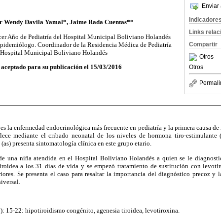
Enviar 
Indicadore
fer Wendy Davila Yamal*, Jaime Rada Cuentas**
Links rela
er Año de Pediatría del Hospital Municipal Boliviano Holandés
Epidemiólogo. Coordinador de la Residencia Médica de Pediatría
Compartir
 Hospital Municipal Boliviano Holandés
Otros
 aceptado para su publicación el 15/03/2016
Otros
Permali
es la enfermedad endocrinológica más frecuente en pediatría y la primera causa de 
blece mediante el cribado neonatal de los niveles de hormona tiro-estimulante
(as) presenta sintomatología clínica en este grupo etario.
 de una niña atendida en el Hospital Boliviano Holandés a quien se le diagnost
iroidea a los 31 días de vida y se empezó tratamiento de sustitución con levotiro
iores. Se presenta el caso para resaltar la importancia del diagnóstico precoz y 
iversal.
: 15-22: hipotiroidismo congénito, agenesia tiroidea, levotiroxina.