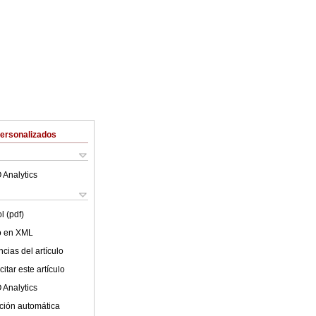
Personalizados
 Analytics
l (pdf)
lo en XML
cias del artículo
itar este artículo
 Analytics
ción automática