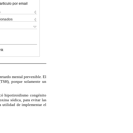
articulo por email
s
cionados
nk
retardo mental prevenible. El
 (TSH), porque solamente un
icó hipotiroidismo congénito
xina sódica, para evitar las
la utilidad de implementar el