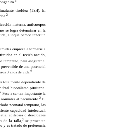
3
congénito.
imulante tiroidea (TSH). El
2
dea.
dicación materna, anticuerpos
no se logra determinar en la
cida, aunque parece tener un
tiroides empieza a formarse a
iroidea en el recién nacido,
to temprano, para asegurar el
 prevenible de una potencial
6
eros 3 años de vida.
es totalmente dependiente de
e fetal hipotálamo-pituitaria-
2
Pese a ser tan importante la
2
 normales al nacimiento.
El
ríodo neonatal temprano, las
ente capacidad intelectual,
atía, epilepsia o desórdenes
3
 de la talla,
se presentan
o y es tratado de preferencia