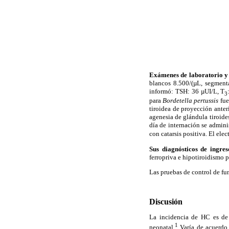
Exámenes de laboratorio y
blancos 8.500/(µL, segmen
informó: TSH: 36 µUI/L, T
3
para
Bordetella pertussis
fue
tiroidea de proyección ante
agenesia de glándula tiroide
día de internación se admini
con catarsis positiva. El el
Sus diagnósticos de ingre
ferropriva e hipotiroidismo 
Las pruebas de control de fu
Discusión
La incidencia de HC es de
1
neonatal.
Varía de acuerdo 