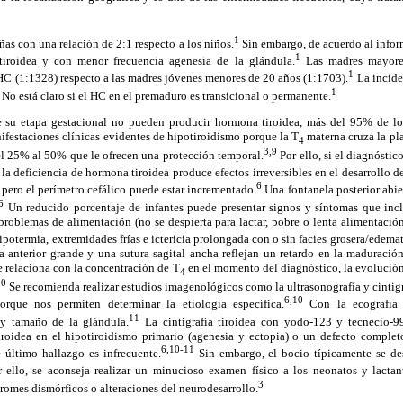
1
ñas con una relación de 2:1 respecto a los niños.
Sin embargo, de acuerdo al infor
1
 tiroidea y con menor frecuencia agenesia de la glándula.
Las madres mayore
1
 HC (1:1328) respecto a las madres jóvenes menores de 20 años (1:1703).
La incide
1
No está claro si el HC en el premaduro es transicional o permanente.
e su etapa gestacional no pueden producir hormona tiroidea, más del 95% de l
ifestaciones clínicas evidentes de hipotiroidismo porque la T
materna cruza la pl
4
3,9
l 25% al 50% que le ofrecen una protección temporal.
Por ello, si el diagnóstico
a deficiencia de hormona tiroidea produce efectos irreversibles en el desarrollo de
6
pero el perímetro cefálico puede estar incrementado.
Una fontanela posterior abie
6
Un reducido porcentaje de infantes puede presentar signos y síntomas que incl
 problemas de alimentación (no se despierta para lactar, pobre o lenta alimentació
hipotermia, extremidades frías e ictericia prolongada con o sin facies grosera/edema
la anterior grande y una sutura sagital ancha reflejan un retardo en la maduraci
se relaciona con la concentración de T
en el momento del diagnóstico, la evolución 
4
10
Se recomienda realizar estudios imagenológicos como la ultrasonografía y cintig
6,10
orque nos permiten determinar la etiología específica.
Con la ecografía 
11
 y tamaño de la glándula.
La cinti
grafía tiroidea con yodo-123 y tecnecio-9
tiroidea en el hipotiroidismo primario (agenesia y ectopia) o un defecto compl
6,10-11
 último hallazgo es infrecuente.
Sin embargo, el bocio típicamente se desa
 ello, se aconseja realizar un minucioso examen físico a los neonatos y lactan
3
omes dismórficos o alteraciones del neurodesarrollo.