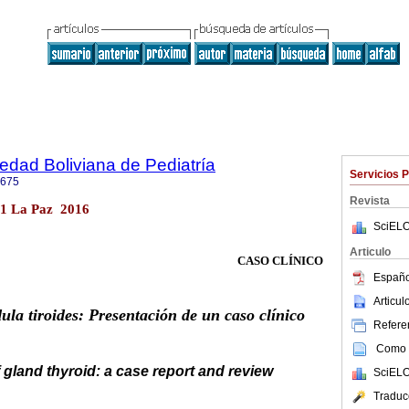
iedad Boliviana de Pediatría
Servicios 
0675
Revista
o.1 La Paz 2016
SciELO
Articulo
CASO CLÍNICO
Españo
Articu
ula tiroides: Presentación de un caso clínico
Referen
Como c
gland thyroid: a case report and review
SciELO
Traduc