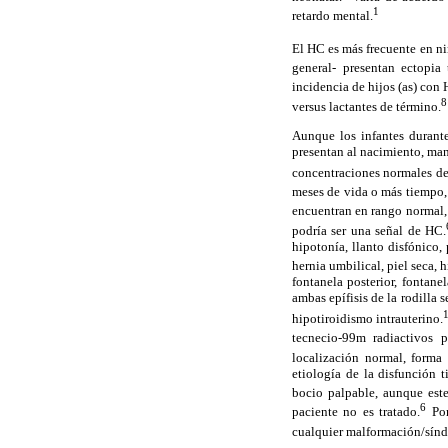
1
retardo mental.
El HC es más frecuente en ni
general-
presentan ectopia
incidencia de hijos (as) con
8
versus lactantes de término.
Aunque los infantes durant
presentan al nacimiento, man
concentraciones normales de
meses de vida o más tiempo, l
encuentran en rango normal, 
podría ser una señal de HC.
hipotonía, llanto disfónico,
hernia umbilical, piel seca, 
fontanela posterior, fontane
ambas epífisis de la rodilla 
hipotiroidismo intrauterino.
tecnecio-99m radiactivos p
localización normal, forma
etiología de la disfunción 
bocio palpable, aunque este
6
paciente no es tratado.
Por
cualquier malformación/síndr