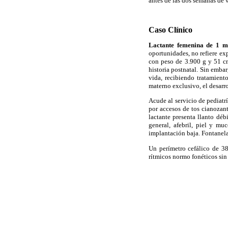
antes de las dos semanas de 
Caso Clínico
Lactante femenina de 1 m
oportunidades, no refiere ex
con peso de 3.900 g y 51 cm
historia postnatal. Sin embar
vida, recibiendo tratamient
materno exclusivo, el desarr
Acude al servicio de pediat
por accesos de tos cianozant
lactante presenta llanto déb
general, afebril, piel y mu
implantación baja. Fontanela
Un perímetro cefálico de 3
rítmicos normo fonéticos si