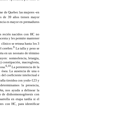
me de Quebec las mujeres -en
s de 39 años tienen mayor
ncia es mayor en premaduros
os recién nacidos con HC no
acenta y les permite mantener
 clínico se retrasa hasta los 3
9
l cerebro.
La talla y peso se
rta en un neonato de término
uyen: somnolencia, letargia,
n) constipación, macroglosia,
6,10
tosa.
La persistencia de la
ón ósea. La ausencia de una o
del coeficiente intelectual e
rafía tiroidea con yodo-123 y
determinamos la presencia,
9m, nos ayuda a delinear la
eto de dishormonogénesis con
rrolla en etapa tardía si el
tes con HC, para identificar