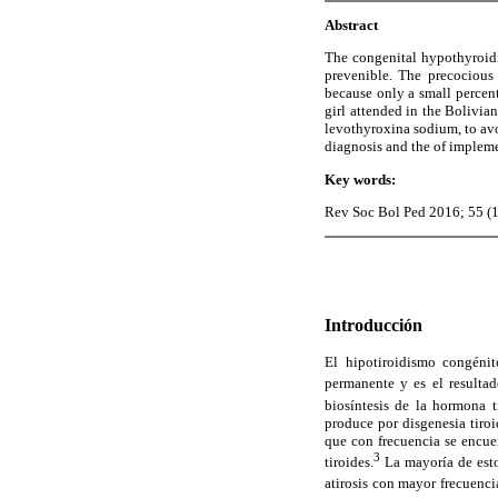
Abstract
The congenital hypothyroidis
prevenible. The precocious 
because only a small percent
girl attended in the Bolivia
levothyroxina sodium, to avo
diagnosis and the of impleme
Key
words:
Rev Soc Bol Ped 2016; 55 (1
Introducción
El hipotiroidismo congénit
permanente y es el resultad
biosíntesis de la hormona t
produce por disgenesia tiroi
que con frecuencia se encuen
3
tiroides.
La mayoría de esto
atirosis con mayor frecuenc