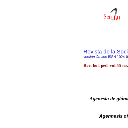
Revista de la Soc
versión On-line
ISSN
1024-
Rev. bol. ped. vol.55 n
Agenesia de glánd
Agennesis of 