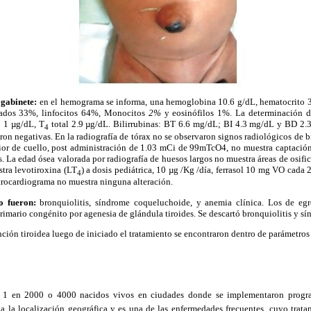
 gabinete:
en el he
mograma se informa, una hemoglobina 10.6 g/dL, hematocrito
tados 33%, linfocitos 64%, Monocitos
2%
y eosinófilos 1%. La determinación d
: 1 µg/dL, T
total 2.9 µg/dL. Bilirrubinas: BT 6.6 mg/dL; BI 4.3 mg/dL y BD 2.
4
ron negativas. En la radiografía de tórax no se observaron signos radiológicos de 
rior de cuello, post administración de 1.03 mCi de 99mTcO4, no muestra captación 
s. La edad ósea valorada por radiografía de huesos largos no muestra áreas de osific
stra levotiroxina (LT
) a dosis pediátrica, 10 µg /Kg /día, ferrasol 10 mg VO cada 2
4
ectrocardiograma no muestra ninguna alteración.
so fueron:
bronquiolitis, síndrome coqueluchoide, y anemia clínica. Los de eg
primario congénito por agenesia de glándula tiroides. Se descartó bronquiolitis y 
nción tiroidea luego de iniciado el tratamiento se encontraron dentro de parámetros
 1 en 2000 o 4000 nacidos vivos en ciudades donde se implementaron progr
a la localización geográfica y es una de las enfermedades frecuentes, cuyo trata