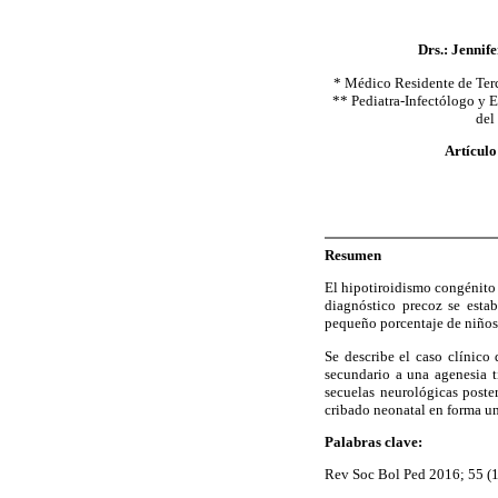
Drs.: Jenni
* Médico Residente de Terc
** Pediatra-Infectólogo y 
del
Artículo
Resumen
El hipotiroidismo congénito 
diagnóstico precoz se esta
pequeño porcentaje de niños 
Se describe el caso clínico
secundario a una agenesia t
secuelas neurológicas poster
cribado neonatal en forma un
Palabras clave:
Rev Soc Bol Ped 2016; 55 (1)