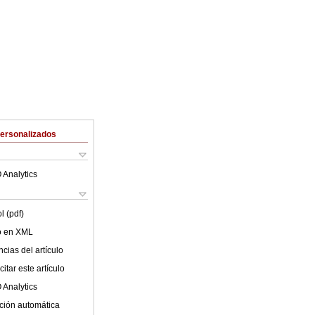
Personalizados
 Analytics
l (pdf)
lo en XML
cias del artículo
itar este artículo
 Analytics
ción automática