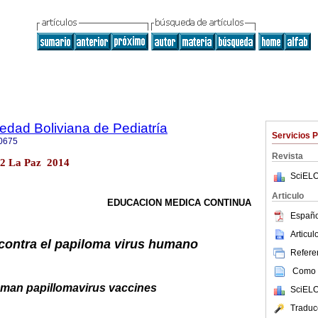
iedad Boliviana de Pediatría
Servicios 
0675
Revista
o.2 La Paz 2014
SciELO
Articulo
EDUCACION MEDICA CONTINUA
Españo
Articu
contra el papiloma virus humano
Referen
Como c
man papillomavirus vaccines
SciELO
Traduc