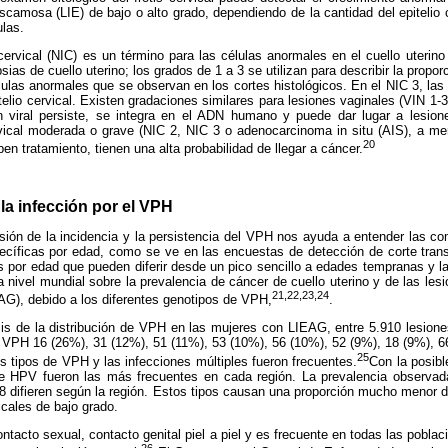
 escamosa (LIE) de bajo o alto grado, dependiendo de la cantidad del epitelio
las.
l cervical (NIC) es un término para las células anormales en el cuello uterin
ias de cuello uterino; los grados de 1 a 3 se utilizan para describir la proporc
ulas anormales que se observan en los cortes histológicos. En el NIC 3, la
elio cervical. Existen gradaciones similares para lesiones vaginales (VIN 1-3
 viral persiste, se integra en el ADN humano y puede dar lugar a lesion
cervical moderada o grave (NIC 2, NIC 3 o adenocarcinoma in situ (AIS), a
20
iben
tratamiento, tienen una alta probabilidad de llegar a cáncer.
la infección por el VPH
ión de la incidencia y la persistencia del VPH nos ayuda a entender las com
ecíficas por edad, como se ve en las encuestas de detección de corte tran
 por edad que pueden diferir desde un pico sencillo a edades tempranas y l
nivel mundial sobre la prevalencia de cáncer de cuello uterino y de las lesion
21,22,23,24
AG), debido a los diferentes genotipos de VPH,
.
sis de la distribución de VPH en las mujeres con LIEAG, entre 5.910 lesion
VPH 16 (26%), 31 (12%), 51 (11%), 53 (10%), 56 (10%), 52 (9%), 18 (9%), 6
25
 tipos de VPH y las infecciones múltiples fueron frecuentes.
Con la posibl
 HPV fueron las más frecuentes en cada región. La prevalencia observada 
8 difieren según la región. Estos tipos causan una proporción mucho menor d
icales de bajo grado.
ntacto sexual, contacto genital piel a piel y es frecuente en todas las pobla
26