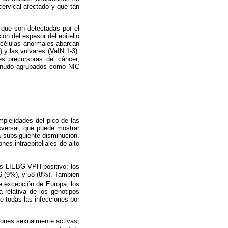
 cervical afectado y qué tan
o que son detectadas por el
ión del espesor del epitelio
s células anormales abarcan
) y las vulvares (VaIN 1-3).
es precursoras del cáncer,
 menudo agrupados como NIC
plejidades del pico de las
sversal, que puede mostrar
a subsiguiente disminución.
es intraepiteliales de alto
es LIEBG VPH-positivo; los
6 (9%), y 58 (8%). También
e excepción de Europa, los
relativa de los genotipos
e todas las infecciones por
ciones sexualmente activas,