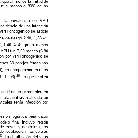
a que al menos la mitad de
que al menos el 80% de las
, la
prevalencia del VPH
incidencia de una infección
or VPH oncogénico se asoció
e de riesgo 2,40, 1,38 -4 
 1.46 -4  49, por al menos
or VPH fue 7,52 meses (6,80
cción por VPH oncogénico se
 menos 50 parejas femeninas
94), en comparación con los
29
-1  03).
Lo que implica
 de U de un primer pico en
eta-análisis realizado en
icales tenía infección por
esión logística para datos
odelo final incluyó región
 de casos y controles), los
de recolección, las células
33
La distribución del virus