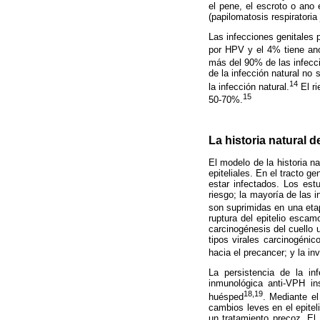
el pene, el escroto o ano
(papilomatosis respiratoria
Las infecciones genitales
por HPV y el 4% tiene ano
más del 90% de las infecc
de la infección natural no
14
la infección natural.
El r
15
50-70%.
La historia natural d
El modelo de la historia n
epiteliales. En el tracto g
estar infectados. Los es
riesgo; la mayoría de las 
son suprimidas en una etap
ruptura del epitelio esca
carcinogénesis del cuello u
tipos virales carcinogénico
hacia el precancer; y la in
La persistencia de la in
inmunológica anti-VPH in
18,19
huésped
. Mediante e
cambios leves en el epitel
un tratamiento precoz. El