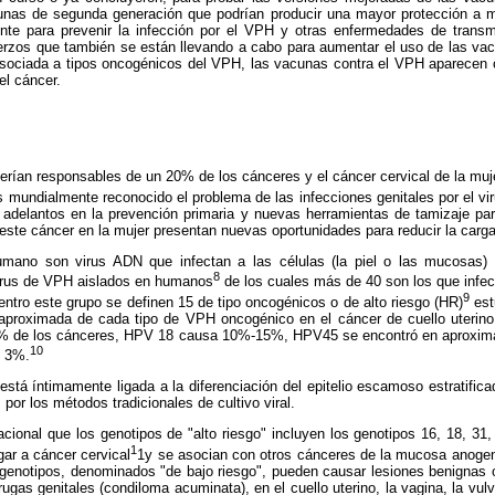
cunas de segunda generación que podrían producir una mayor protección a 
nte para prevenir la infección por el VPH y otras enfermedades de transm
uerzos que también se están llevando a cabo para aumentar el uso de las va
sociada a tipos oncogénicos del VPH, las vacunas contra el VPH aparecen
el cáncer.
serían responsables de un 20% de los cánceres y el cáncer cervical de la mu
 mundialmente reconocido el problema de las infecciones genitales por el vi
 adelantos en la prevención primaria y nuevas herramientas de tamizaje par
ste cáncer en la mujer presentan nuevas oportunidades para reducir la carg
umano son virus ADN que infectan a las células (la piel o las mucosas) d
8
 virus de VPH aislados en humanos
de los cuales más de 40 son los que infec
9
dentro este grupo se definen 15 de tipo oncogénicos o de alto riesgo (HR)
est
aproximada de cada tipo de VPH oncogénico en el cáncer de cuello uterin
% de los cánceres, HPV 18 causa 10%-15%, HPV45 se encontró en aproxi
10
l 3%.
está íntimamente ligada a la diferenciación del epitelio escamoso estratific
por los métodos tradicionales de cultivo viral.
cional que los genotipos de "alto riesgo" incluyen los genotipos 16, 18, 31, 
1
gar a cáncer cervical
1y se asocian con otros cánceres de la mucosa anogeni
genotipos, denominados "de bajo riesgo", pueden causar lesiones benignas o
rrugas genitales (condiloma acuminata), en el cuello uterino, la vagina, la vu