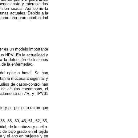
menor costo y microbicidas
isión sexual. Así como la
cunas actuales. Debido a la
 como una gran oportunidad
jer es un modelo importante
rus HPV. En la actualidad y
a la detección de lesiones
a de la enfermedad.
el epitelio basal. Se han
tan la mucosa anogenital y
udios de casos-control han
o de células escamosas, el
madamente un 7%, y HPV31
ado y es por esta razón que
33, 35, 39, 45, 51, 52, 56,
tal, de la cabeza y cuello.
 de bajo grado en el tejido
lva y el ano en mujeres y en