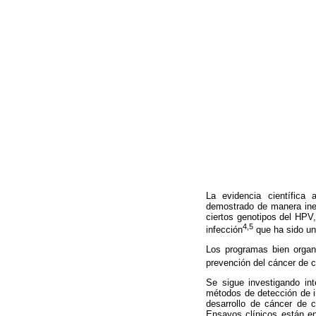
La evidencia científica 
demostrado de manera ineq
ciertos genotipos del HPV,
4,5
infección
que ha sido un
Los programas bien organ
prevención del cáncer de c
Se sigue investigando in
métodos de detección de in
desarrollo de cáncer de 
Ensayos clínicos están en