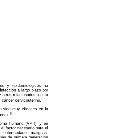
icos y epidemiológicos ha
nfección a largo plazo por
y otros relacionados a esta
l cáncer cervicouterino.
n sido muy eficaces en la
6
ervix.
piloma humano (VPH), y en
el factor necesario para el
as enfermedades malignas.
unas de primera generación