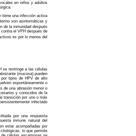
vocales en niños y adultos
úrgica.
tiene una infección activa
terino son asintomáticas y
ón de la inmunidad después
os contra el VPH después de
activos es por lo menos del
 se restringe a las células
eratinizante (mucosa) pueden
 por tipos de HPV de alto
resuelven espontáneamente o
s de una abrasión menor o
cesarios y conocidos de la
 de transición por uno o más
o persistentemente infectado
ilitada por una respuesta
puesta inmune natural del
den estar acompañadas por
citológicas, lo que permite
al de células escamosas se