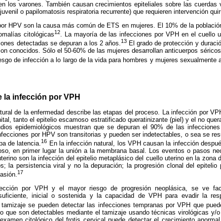
 en los varones. También causan crecimientos epiteliales sobre las cuerdas 
 juvenil o papilomatosis respiratoria recurrente) que requieren intervención quir
 por HPV son la causa más común de ETS en mujeres. El 10% de la población 
12
malías citológicas
. La mayoría de las infecciones por VPH en el cuello u
13
iones detectadas se depuran a los 2 años.
El grado de protección y duraci
 son conocidos. Sólo el 50-60% de las mujeres desarrollan anticuerpos séric
iesgo de infección a lo largo de la vida para hombres y mujeres sexualmente 
e la infección por VPH
atural de la enfermedad describe las etapas del proceso. La infección por VPH
enital, tanto el epitelio escamoso estratificado queratinizante (piel) y el no qu
tudios epidemiológicos muestran que se depuran el 90% de las infecciones
infecciones por HPV son transitorias y pueden ser indetectables, o sea se 
16
a de latencia.
En la infección natural, los
VPH causan la infección despué
moso, en primer lugar la unión a la membrana basal. Los eventos o pasos ne
terino son la infección del epitelio metaplásico del cuello uterino en la zona
s; la persistencia viral y no la depuración; la progresión clonal del epiteli
17
vasión.
fección por VPH y el mayor riesgo de progresión neoplásica, se ve fac
suficiente, inicial o sostenida y la capacidad de VPH para evadir la res
l tamizaje se pueden detectar las infecciones tempranas por VPH que pue
io que son detectables mediante el tamizaje usando técnicas virológicas y/o 
 examen citológico del frotis cervical puede detectar el crecimiento anorm