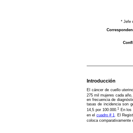
* Jefe
Corresponden
Confl
Introducción
El cáncer de cuello uteri
275 mil mujeres cada año,
en frecuencia de diagnóst
tasas de incidencia son 
1
14,5 por 100.000.
En los 
en el
cuadro # 1
. El Regis
coloca comparativamente c