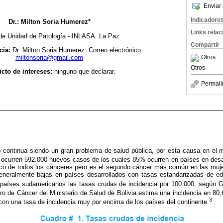
Enviar 
Indicadore
Dr.: Milton Soria Humerez*
Links rela
 de Unidad de Patología - INLASA. La Paz
Compartir
cia:
Dr. Milton Soria Humerez. Correo electrónico:
miltonsoria@gmail.com
Otros
Otros
icto de intereses:
ninguno que declarar.
Permali
no continua siendo un gran problema de salud pública, por esta causa en el
 ocurren 592.000 nuevos casos de los cuales 85% ocurren en países en desa
ico de todos los cánceres pero es el segundo cáncer más común en las muj
generalmente bajas en países desarrollados con tasas estandarizadas de e
países sudamericanos las tasas crudas de incidencia por 100.000, segú
tro de Cáncer del Ministerio de Salud de Bolivia estima una incidencia en 80
3
on una tasa de incidencia muy por encima de los países del continente.