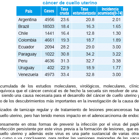
acumulada de los estudios moleculares, virológicos, moleculares, clín
uívoca que el cáncer cervical es de hecho la secuela sin resolver de una i
 siendo una causa necesaria para el desarrollo del cáncer de cuello uterino 
o de los descubrimientos más importantes en la
investigación de la causa de
izados de tamizaje regular y de tratamiento de lesiones precancerosas ha
uello uterino, pero han tenido menos impacto en el adenocarcinoma de endoc
tensamente en otras formas de prevenir la infección por el virus del pa
fección persistente por este virus previa a la formación de lesiones, que es 
cuello uterino y además este virus es una parte sustancial de varias otr
 curso o ya concluyeron, para probar las versiones mejoradas de las vac