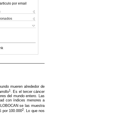
articulo por email
s
cionados
nk
 mundo mueren alrededor de
1
rrollo
. Es el tercer cáncer
eres del mundo entero. Las
dad con índices menores a
n GLOBOCAN se las muestra
2
,6 por 100.000
. Lo que nos