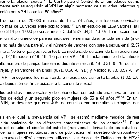
ante la relación sexual.
El Centro para el Control de Enfermedades estim
mente activas adquirirán el VPH en algún momento de sus vidas, mientras 
27
ección por VPH hasta los 50 años
.
l de cerca de 20.000 mujeres de 15 a 74 años, sin lesiones cervicales
28
rió más de 10 veces entre poblaciones.
En un estudio en 1159 varones, la 
de 38,4 por 1.000 personas-mes (IC del 95%: 34,3 - 43  0). La infección p
er un alto número de parejas sexuales femeninas durante toda su vida (índic
 no más de una pareja), y el número de varones con pareja sexual-anal (2.57,
ente a No tener parejas recientes). La mediana de duración de la infección p
H y 12,19 meses (7.16 -18  17) para el VPH 16. El aclaramiento de la infe
lto número de parejas femeninas durante su vida (0.49, 0.31 -0  76, de al
eja), y en varones en Brasil (0,71, 0,56 -0  91 ) y México (0,73, 0,57 -0  
 VPH oncogénico fue más rápida a medida que aumenta la edad (1.02, 1.01 
la depuración están asociadas a la conducta sexual.
 los estudios transversales y de cohorte han demostrado una curva en forma
30,31
ños de edad y un segundo pico en mujeres de 55 a 64 años.
En un m
l VIH, se describe que casi 40% de aquellas con anomalías citológicas cerv
sis en el cual la prevalencia del VPH se estimó mediante modelos de regr
34
ción paulatina de las diferentes características de los estudios
. El m
a del estudio, el diseño del estudio (transversal, derivada de los estudios
de las mujeres reclutadas, año de publicación, el muestreo de dispositivo 
 ensayo de HPV, cebadores utilizados y métodos de Tipificacion de HPV.