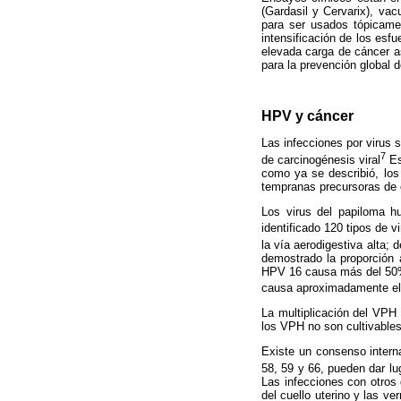
(Gardasil y Cervarix), va
para ser usados tópicame
intensificación de los esf
elevada carga de cáncer a
para la prevención global d
HPV y cáncer
Las infecciones por virus 
7
de carcinogénesis viral
Es
como ya se describió, los
tempranas precursoras de e
Los virus del papiloma h
identificado 120 tipos de
la vía aerodigestiva alta; 
demostrado la proporción 
HPV 16 causa más del 50
causa aproximadamente e
La multiplicación del VPH 
los VPH no son cultivables 
Existe un consenso interna
58, 59 y 66, pueden dar lu
Las infecciones con otros 
del cuello uterino y las ve