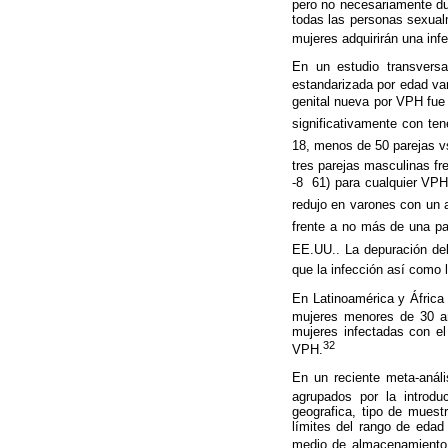
pero no necesariamente dur
todas las personas sexual
mujeres adquirirán una inf
En un estudio transversa
estandarizada por edad va
genital nueva por VPH fue 
significativamente con ten
18, menos de 50 parejas vs
tres parejas masculinas fr
-8  61) para cualquier VP
redujo en varones con un a
frente a no más de una par
EE.UU.. La depuración del
que la infección así como 
En Latinoamérica y África
mujeres menores de 30 a
muje
res infectadas con e
32
VPH.
En un reciente meta-análi
agrupados por la introduc
geografica, tipo de muestr
límites del rango de edad 
medio de almacenamiento,