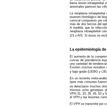
llama lesión intraepitelial
anormales parecen las célu
La neoplasia intraepitelia
examen histológico de biops
cervical compuesto por cél
más de dos tercios del epit
A medida que la infección
neoplasia intraepitelial 
2/3 o AIS. Si éstos no rec
La epidemiología de 
El aumento de la comprens
curvas de prevalencia esp
una variedad de tendencias
Existen muchos estudios a 
y bajo grado (LIEBG y LIE
En un reciente meta-análi
tipos más comunes fueron 
se detectaron muchos otros
mismos ocho genotipos de
VPH 31, 33, 35, 45, 52 y 5
el VPH y las lesiones cerv
El VPH se transmite por co