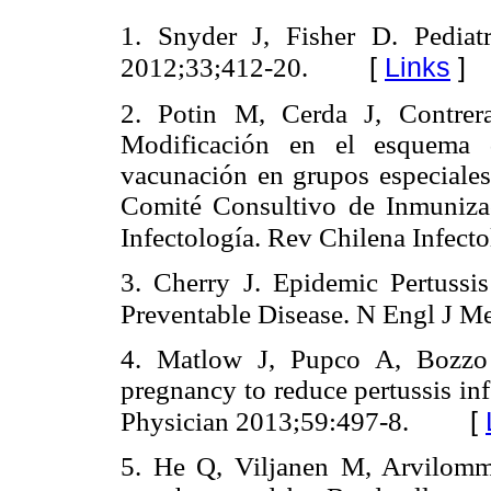
1. Snyder J, Fisher D. Pediatr
[
Links
]
2012;33;412-20.
2. Potin M, Cerda J, Contrer
Modificación en el esquema d
vacunación en grupos especiales 
Comité Consultivo de Inmuniza
Infectología. Rev Chilena Infect
3. Cherry J. Epidemic Pertussi
Preventable Disease. N Engl J M
4. Matlow J, Pupco A, Bozzo 
pregnancy to reduce pertussis in
[
Physician 2013;59:497-8.
5. He Q, Viljanen M, Arvilomm