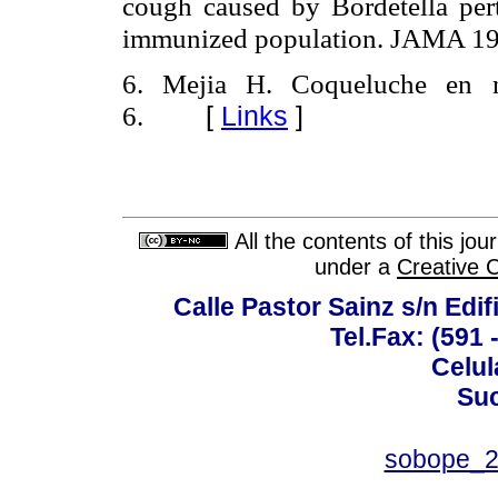
cough caused by Bordetella pert
immunized population. JAMA 19
6. Mejia H. Coqueluche en 
[
Links
]
6.
All the contents of this jo
under a
Creative 
Calle Pastor Sainz s/n Edi
Tel.Fax: (591 
Celul
Suc
sobope_2