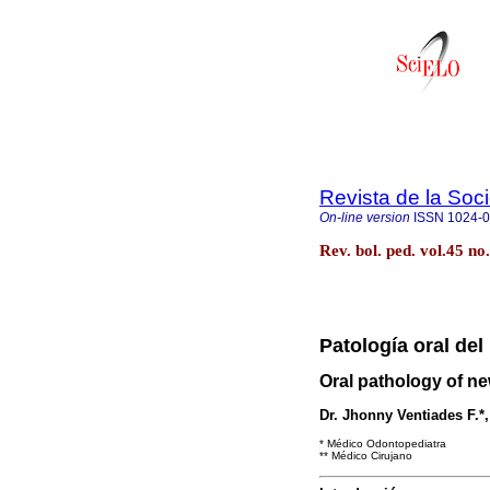
Revista de la Soc
On-line version
ISSN
1024-
Rev. bol. ped. vol.45 n
Patología oral del
Oral pathology of n
Dr. Jhonny Ventiades F.*,
* Médico Odontopediatra
** Médico Cirujano