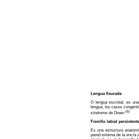
Lengua fisurada
O lengua escrotal, es un
lengua; los casos congénit
(8)
síndrome de Down.
Frenillo labial persistent
Es una estructura anatómi
pared externa de la encía a