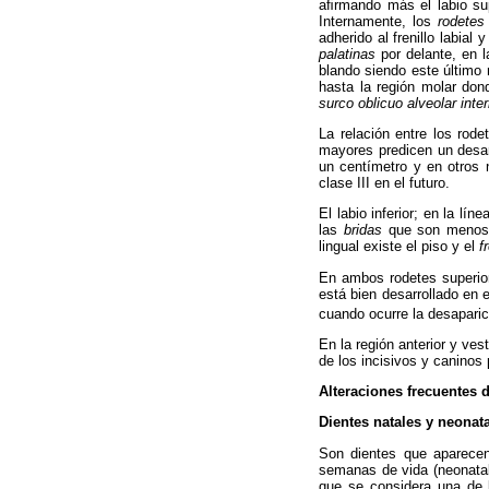
aﬁrmando más el labio sup
Internamente, los
rodetes
adherido al frenillo labial
palatinas
por delante, en l
blando siendo este último 
hasta la región molar don
surco oblicuo alveolar inte
La relación entre los rode
mayores predicen un desar
un centímetro y en otros n
clase III en el futuro.
El labio inferior; en la lí
las
bridas
que son menos de
lingual existe el piso y el
f
En ambos rodetes superior 
está bien desarrollado en 
cuando ocurre la desaparici
En la región anterior y ves
de los incisivos y caninos 
Alteraciones frecuentes d
Dientes natales y neonat
Son dientes que aparecen
semanas de vida (neonatale
que se considera una de 