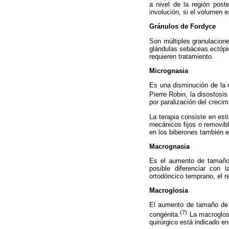
a nivel de la región post
involución, si el volumen 
Gránulos de Fordyce
Son múltiples granulacion
glándulas sebáceas ectópi
requieren tratamiento.
Micrognasia
Es una disminución de la 
Pierre Robin, la disostosi
por paralización del crecim
La terapia consiste en esti
mecánicos fijos o removib
en los biberones también es
Macrognasia
Es el aumento de tamaño 
posible diferenciar con l
ortodóncico temprano, el ret
Macroglosia
El aumento de tamaño de l
(7)
congénita.
La macroglosi
quirúrgico está indicado e