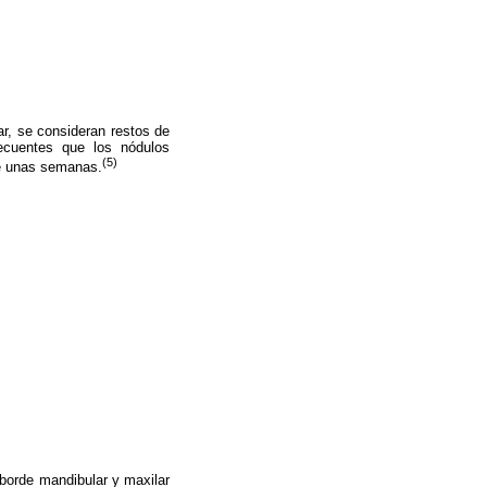
ar, se consideran restos de
recuentes que los nódulos
(5)
de unas semanas.
eborde mandibular y maxilar