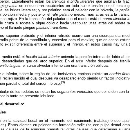
erior. Lateralmente están los
frenillos o brida laterales
que auxilian la fijac
 gingivales
se encuentran recubiertos en toda su extensión por el tercio gin
 y a las bridas laterales; y por palatino está el paladar con la bóveda, la
papila
a porción media y posterior el
rafe palatino
medio, mas atrás está la transici
mas rojizo. En la transición del paladar con el rodete está el
surco alveolar i
de cruza el rodete y sigue oblicuo hacia vestibular. Mas atrás del rodete 
rno
el llamado
pliegue palatino transitorio
.
tes superior protruido y el inferior retruido ocurre con una discrepancia m
rollo pobre de la mandíbula y excesivo para el maxilar, que en casos extr
o existir diferencia entre el superior y el inferior, en estos casos hay una 
nea media está el
frenillo labial inferior
uniendo la porción interna del labio al ter
sarrolladas que del arco superior. En el arco inferior después del frenill
renillo lingual
, el surco alveolar interno con una transición oblicua.
e inferior, sobre la región de los incisivos y caninos existe un
cordón ﬁbro
el recién nacido el cual después va desapareciendo siendo un factor indicat
(3)
ón parcial o total del cordón fibroso.
tibular de los rodetes se notan los
segmentos verticales
que coinciden con la
por lo tanto se presenta lobulado.
el desarrollo:
ales
 en la cavidad bucal en el momento del nacimiento (natales) o que apar
s). Estos dientes erupcionan sin formación radicular, con pulpa dental amp
las causas de la erupción prematura; otras causas que determinan su apar