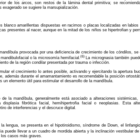
erior de los arcos, son restos de la lámina dental primitiva; se recomien
es exagerado se sugiere la marsupialización.
es blanco amarillentas dispuestas en racimos o placas localizadas en labios
cas presentes al nacer, aunque en la mitad de los niños se hipertrofian y p
mandíbula provocada por una deﬁciencia de crecimiento de los cóndilos, se
(6)
s mandibulofacial o la microsomía hemifacial.
La micrognasia también puede 
iento de la región condilar presentada por trauma o infección.
mular el crecimiento lo antes posible, activando y ejercitando la apertura bu
le, además durante el amamantamiento es recomendable la posición ortostáti
 un elemento útil para estimular el desarrollo de la mandíbula.
de la mandíbula, generalmente está asociado a alteraciones sistémicas, l
a displasia ﬁbrótica facial, hemihipertrofia facial
o neoplasias. Esta alte
iro de interferencias y el descruce digital.
a lengua, se presenta en el hipotiroidismo, síndrome de Down, el linfang
a puede llevar a un cuadro de mordida abierta y la inclinación vestibular de 
n los casos más graves.