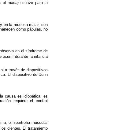
da el masaje suave para la
 y en la mucosa malar, son
ermanecen como pápulas, no
 observa en el síndrome de
ocurrir durante la infancia
cal a través de dispositivos
ca. El dispositivo de Dunn
a causa es idiopática, es
ración requiere el control
ioma,
o hipertrofia muscular
los dientes. El tratamiento