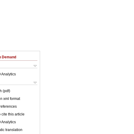
on Demand
 Analytics
h (pdf)
 in xml format
 references
cite this article
 Analytics
ic translation