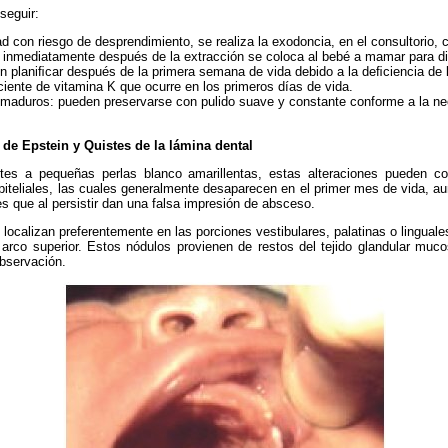
seguir:
d con riesgo de desprendimiento, se realiza la exodoncia, en el consultorio, 
 inmediatamente después de la extracción se coloca al bebé a mamar para dis
 planiﬁcar después de la primera semana de vida debido a la deﬁciencia de l
ciente de vitamina K que ocurre en los primeros días de vida.
maduros: pueden preservarse con pulido suave y constante conforme a la ne
de Epstein y Quistes de la lámina dental
tes a pequeñas perlas blanco amarillentas, estas alteraciones pueden c
epiteliales, las cuales generalmente desaparecen en el primer mes de vida, 
s que al persistir dan una falsa impresión de absceso.
localizan preferentemente en las porciones vestibulares, palatinas o linguale
arco superior. Estos nódulos provienen de restos del tejido glandular muc
observación.