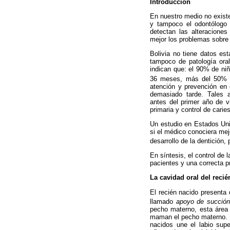
Introducción
En nuestro medio no existe
y tampoco el odontólogo 
detectan las alteraciones
mejor los problemas sobre
Bolivia no tiene datos es
tampoco de patología oral
indican que: el 90% de niñ
36 meses, más del 50% d
atención y prevención en
demasiado tarde. Tales a
antes del primer año de v
primaria y control de caries
Un estudio en Estados Uni
si el médico conociera mej
desarrollo de la dentición,
En síntesis, el control de 
pacientes y una correcta p
La cavidad oral del reci
El recién nacido presenta 
llamado
apoyo de succión
pecho materno, esta área
maman el pecho materno. En
nacidos une el labio supe