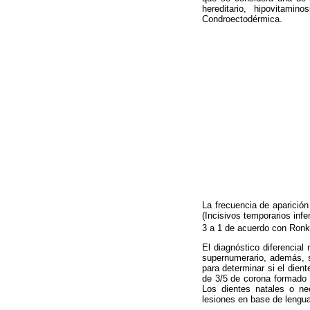
hereditario, hipovitami
Condroectodérmica.
La frecuencia de aparició
(Incisivos temporarios inf
3 a 1 de acuerdo con Ronk
El diagnóstico diferencial
supernumerario, además, s
para determinar si el dien
de 3/5 de corona formado 
Los dientes natales o ne
lesiones en base de lengu