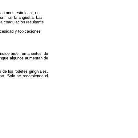
con anestesia local, en
minuir la angustia. Las
a coagulación resultante
cesidad y topicaciones
onsiderarse remanentes de
aunque algunos aumentan de
s de los rodetes gingivales,
oso. Solo se recomienda el