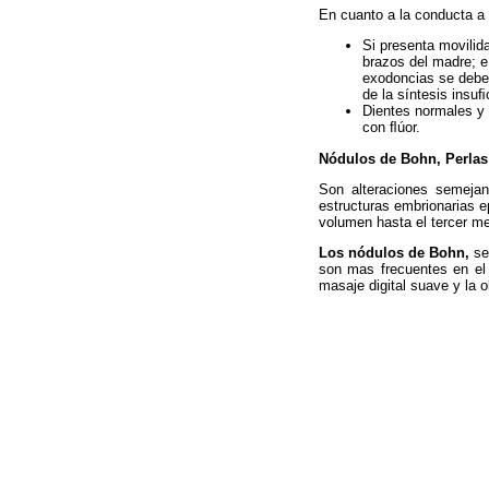
En cuanto a la conducta a 
Si presenta movilida
brazos del madre; e
exodoncias se deben
de la síntesis insuﬁ
Dientes normales y 
con ﬂúor.
Nódulos de Bohn, Perlas 
Son alteraciones semejan
estructuras embrionarias 
volumen hasta el tercer me
Los nódulos de Bohn,
se 
son mas frecuentes en el 
masaje digital suave y la 