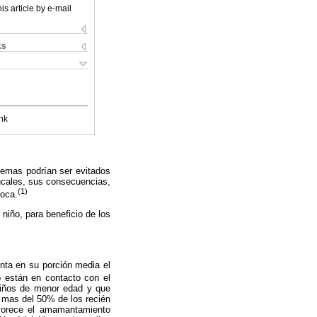
is article by e-mail
ks
nk
lemas podrían ser evitados
bucales, sus consecuencias,
(1)
boca.
 niño, para beneficio de los
enta en su porción media el
 están en contacto con el
niños de menor edad y que
 mas del 50% de los recién
favorece el amamantamiento