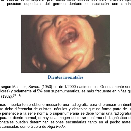
nosis, posición superﬁcial del germen dentario o asociación con sín
n según Massler; Savara (1950) es de 1/2000 nacimientos. Generalmente son
eriores) y solamente el 5% son supernumerarios, es más frecuente en niñas q
(3 - 4)
 (1982).
 más importante se obtiene mediante una radiografía para diferenciar un dien
e debe diferenciar de quistes, nódulos y observar que no forme parte de
te pertenece a la serie normal o supernumeraria se debe tomar una radiografía
para el diente normal, si hay una imagen doble se conﬁrma el diagnóstico d
onatales pueden determinar lesiones secundarias tanto en el pecho mater
a conocidas como úlcera de
Riga Fede
.