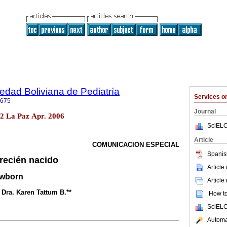
iedad Boliviana de Pediatría
Services 
0675
Journal
o.2 La Paz Apr. 2006
SciELO
Article
COMUNICACION ESPECIAL
Spanis
 recién nacido
Article
ewborn
Article
 Dra. Karen Tattum B.**
How to 
SciELO
Automat