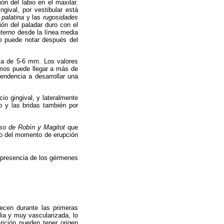
ión del labio en el maxilar.
gival, por vestibular está
 palatina
y las
rugosidades
ón del paladar duro con el
nterno
desde la línea media
se puede notar después del
edia de 5-6 mm. Los valores
emos puede llegar a más de
tendencia a desarrollar una
cio gingival, y lateralmente
o y las bridas también por
so de Robín y Magitot
que
ivo del momento de erupción
 presencia de los gérmenes
ecen durante las primeras
lia y muy vascularizada, lo
ición pueden tener origen