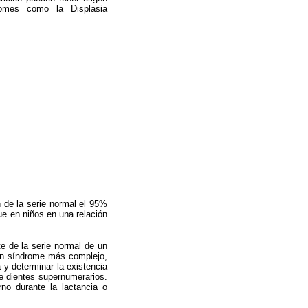
dromes como la Displasia
 de la serie normal el 95%
ue en niños en una relación
te de la serie normal de un
 un síndrome más complejo,
 y determinar la existencia
e dientes supernumerarios.
no durante la lactancia o