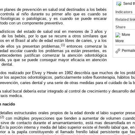
Send th
n planes de prevención en salud oral destinados a los bebés
Indicators
controla al niño durante su primer año que es cuando se
 fisiológicas o patológicas, y es cuando se puede encarar
Related lin
 todo con un componente preventivo.
Share
tadísticos del estado de salud oral en menores de 3 años y
More
 de los bebés, por lo que se recurre a otros similares que
os en el Brasil al año de edad están libres de caries, y a los
More
(1)
e ellos ya presentan problemas,
entonces comenzar la
 edad escolar cuando los problemas ya están presentes, es
Permali
ntecedentes justifican comenzar la atención odontológica
ida, ya que se puede conseguir mayor eficacia en atención
 dental.
dos realizado por Elvey y Hewie en 1982 describía que muchos de los prob
or los aspectos odontológicos, particularmente sobre ﬂuoroterapia, hábitos 
 prevención, caries dental y una serie de otras medidas para el cuidado de la 
la salud bucal debería estar integrado al control de crecimiento y desarrollo del
raxis medica.
én nacido
detalles estructurales orales propios de la edad donde el labio superior pres
(2)
con múltiples proyecciones que tienden a aumentar de volumen cuando
 sirve de contacto durante el amamantamiento, está mas desarrollada en 
 la porción interna y media del labio superior existe el
frenillo labial
que, en
rior a la papila constituyendo el llamado frenillo labial persistente que 