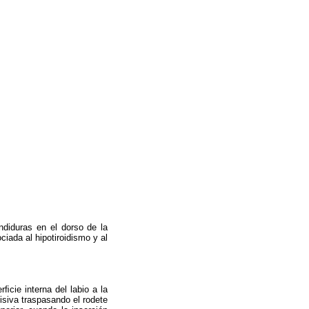
diduras en el dorso de la
iada al hipotiroidismo y al
cie interna del labio a la
cisiva traspasando el rodete