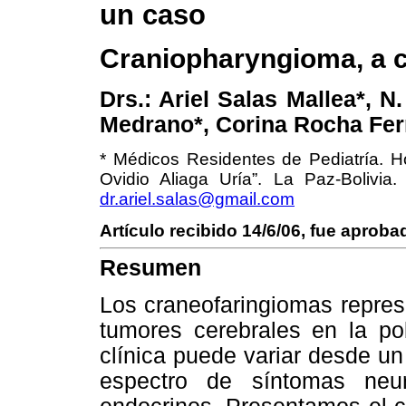
un caso
Craniopharyngioma, a c
Drs.: Ariel Salas Mallea*, N
Medrano*, Corina Rocha Fe
* Médicos Residentes de Pediatría. Ho
Ovidio Aliaga Uría”. La Paz-Bolivia. 
dr.ariel.salas@gmail.com
Artículo recibido 14/6/06, fue aproba
Resumen
Los craneofaringiomas repre
tumores cerebrales en la pob
clínica puede variar desde u
espectro de síntomas neuro