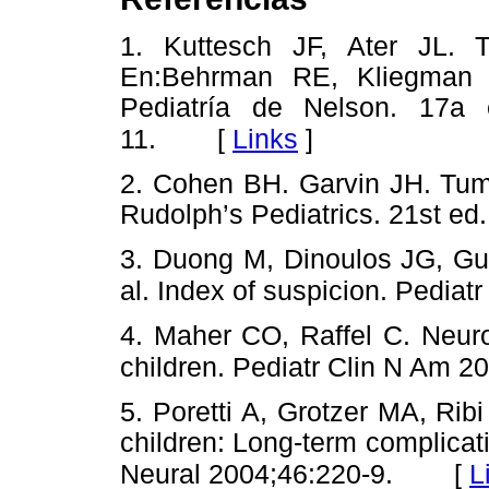
1. Kuttesch JF, Ater JL. T
En:Behrman RE, Kliegman 
Pediatría de Nelson. 17a e
[
Links
]
11.
2. Cohen BH. Garvin JH. Tumo
Rudolph’s Pediatrics. 21st ed
3. Duong M, Dinoulos JG, Gup
al. Index of suspicion. Pediat
4. Maher CO, Raffel C. Neuro
children. Pediatr Clin N Am 2
5. Poretti A, Grotzer MA, Ri
children: Long-term complicati
[
L
Neural 2004;46:220-9.