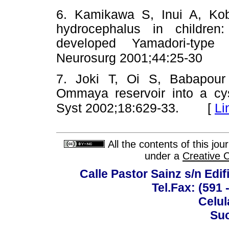
6. Kamikawa S, Inui A, Kob
hydrocephalus in children
developed Yamadori-type 
Neurosurg 2001;44:25-30
7. Joki T, Oi S, Babapour
Ommaya reservoir into a cys
[
Li
Syst 2002;18:629-33.
All the contents of this jo
under a
Creative 
Calle Pastor Sainz s/n Edi
Tel.Fax: (591 
Celul
Suc