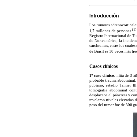
Introducción
Los tumores adrenocorticales
(1)
1,7 millones de personas.
Registro Internacional de T
de Norteamérica, la inciden
carcinomas, entre los cuales
de Brasil es 10 veces más fre
Casos clínicos
1º caso clínico
: niña de 3 a
probable trauma abdominal. 
pubiano, estadio Tanner III
tomografía abdominal cont
desplazaba el páncreas y com
revelaron niveles elevados d
peso del tumor fue de 300 g