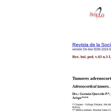
Revista de la Soc
versión On-line
ISSN
1024-
Rev. bol. ped. v.43 n.3
Tumores adrenocorti
Adrenocortical tumors. 
Drs.: Germán Quevedo P.*, 
Arispe****
* Cirujano - Urólogo Pediatra. Jefe del
Bolivia.
** Médico pediatra. Hospital Santa Cru