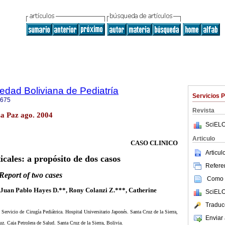
iedad Boliviana de Pediatría
Servicios 
0675
Revista
 La Paz ago. 2004
SciELO
Articulo
CASO CLINICO
Articu
cales: a propósito de dos casos
Referen
Report of two cases
Como c
Juan Pablo Hayes D.**, Rony Colanzi Z.***, Catherine
SciELO
Traduc
 Servicio de Cirugía Pediátrica. Hospital Universitario Japonés. Santa Cruz de la Sierra,
Enviar 
z. Caja Petrolera de Salud. Santa Cruz de la Sierra, Bolivia.