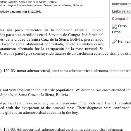
tario Japonés. Santa Cruz de la Sierra, Bolivia.
Indicadore
tría. Hospital Universitario Japonés. Santa Cruz de la Sierra, Bolivia.
Links rela
probado para publicar 8/12/2004.
Compartir
Otros
les son poco frecuentes en la población infantil. En esta
Otros
os pacientes atendidos en el Servicio de Cirugía Pediátrica del
és, de la ciudad de Santa Cruz de la Sierra, Bolivia, presentando
Permali
 La tomografía abdominal contrastada, reveló en ambos casos,
ratamiento efectuado fue la extirpación de la masa tumoral. Se
 Anatomía patológica concluyendo tratarse de un carcinoma adrenocortical y de otr
): 159-63: tumor adrenocortical, carcinoma adrenocortical, adenoma adrenocortical
e not very frequent in the infantile population. We describe two cases attended in 
 Japonés, at Santa Cruz de la Sierra, Bolivia.
old girl and a four years-old boy had a precocious pubic body hair. The CT revealed
ted with the extirpation of the tumoral mass. Their diagnosis were confirmed 
the girl and an adrenocortical adenoma in the boy.
): 159-63: Adrenocortical, adrenocortical carcinoma, adrenocortical adenoma.