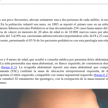
 son poco frecuentes; afectan solamente una a dos personas de cada millón; la in
En la población infantil son raros; en 1865 se reportó el primer caso en un niño
umores Adrenocorticales Pediátricos se han documentado 254 casos hasta marzo del
cia de cáncer en menores de 20 años de edad es de 10.000 nuevos casos por año
 sólo del 3 al 6% son carcinomas adrenocorticales (reportándose sólo de19 a 25 cas
cuente, presentando el 65 % de los pacientes pediátricos con esta patología una edad
ños y 6 meses de edad, que acudió a consulta médica por presentar dolor abdomina
La niña presentaba una masa abdominal, en flanco izquierdo, de consistencia dura
 (
figura # 1
). La ecografía abdominal reportó una masa abdominal que compri
rastada (TAC) confirmó la masa de ubicación retroperitoneal izquierda, de 
primía el riñón izquierdo, compatible con tumor suprarrenal izquierdo (
figura # 2
e estradiol. El tratamiento fue quirúrgico, con la extirpación de la masa tumoral en
ramos.