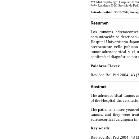
*** Médico patólogo. Hospital Universi
**** Residente II del Servicio de Pedia
Artículo recibido 30/10/2004, fue a
Resumen
Los tumores adrenocortica
comunicación se describen d
Hospital Universitario Japon
precozmente vello pubiano.
tumor adrenocortical y el t
confirmó el diagnóstico por
Palabras Claves:
Rev Soc Bol Ped 2004; 43 (3
Abstract
The adrenocortical tumors ar
of the Hospital Universitario
The patients, a three years-
tumors, and they were trea
adrenocortical carcinoma in 
Key words:
Rev Soc Bol Ped 2004; 43 (3