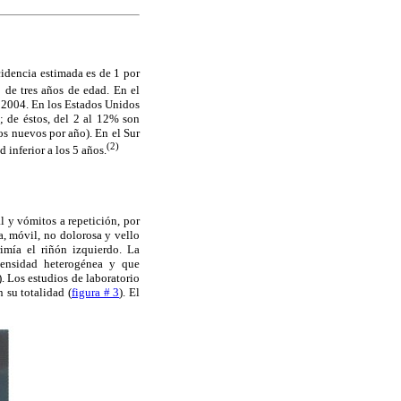
cidencia estimada es de 1 por
 de tres años de edad. En el
 2004. En los Estados Unidos
; de éstos, del 2 al 12% son
os nuevos por año). En el Sur
(2)
 inferior a los 5 años.
l y vómitos a repetición, por
, móvil, no dolorosa y vello
mía el riñón izquierdo. La
densidad heterogénea y que
). Los estudios de laboratorio
 su totalidad (
figura # 3
). El