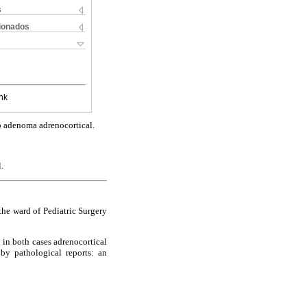
s
cionados
nk
o adenoma adrenocortical.
.
the ward of Pediatric Surgery
 in both cases adrenocortical
by pathological reports: an