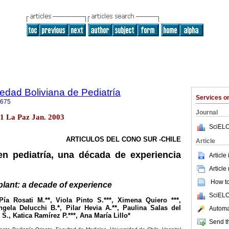
iedad Boliviana de Pediatría
Services 
0675
Journal
o.1 La Paz Jan. 2003
SciELO
ARTICULOS DEL CONO SUR -CHILE
Article
en pediatría, una década de experiencia
Article
Article
How to 
splant: a decade of experience
SciELO
ía Rosati M.**, Viola Pinto S.***, Ximena Quiero ***,
ngela Delucchi B.*, Pilar Hevia A.**, Paulina Salas del
Automat
S., Katica Ramírez P.***, Ana María Lillo*
Send th