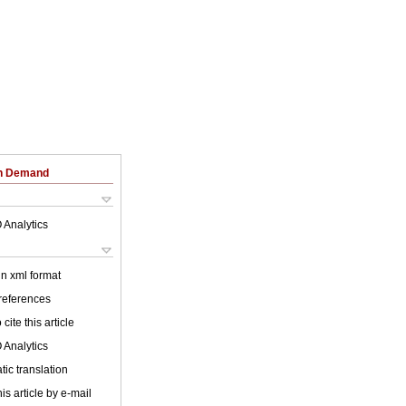
on Demand
 Analytics
 in xml format
 references
cite this article
 Analytics
ic translation
is article by e-mail