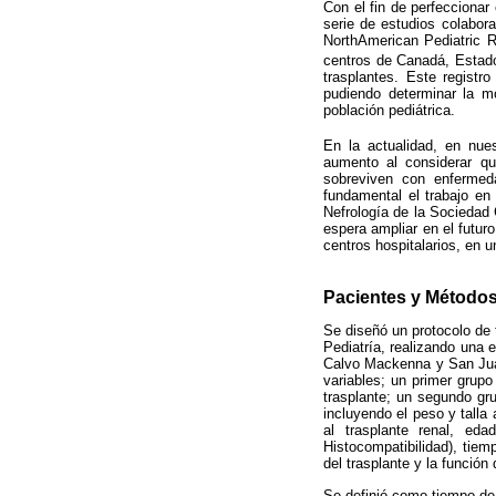
Con el fin de perfeccionar
serie de estudios colabor
NorthAmerican Pediatric 
centros de Canadá, Estado
trasplantes. Este registr
pudiendo determinar la mor
población pediátrica.
En la actualidad, en nue
aumento al considerar qu
sobreviven con enfermed
fundamental el trabajo en 
Nefrología de la Sociedad 
espera ampliar en el futuro
centros hospitalarios, en 
Pacientes y Método
Se diseñó un protocolo de 
Pediatría, realizando una 
Calvo Mackenna y San Juan
variables; un primer grupo
trasplante; un segundo gru
incluyendo el peso y talla 
al trasplante renal, e
Histocompatibilidad), tie
del trasplante y la función 
Se definió como tiempo de 