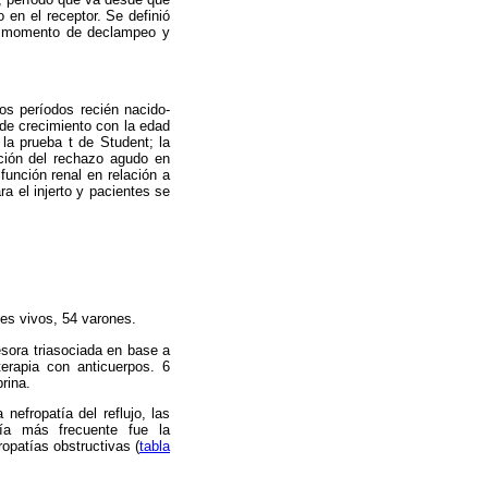
 en el receptor. Se definió
 el momento de declampeo y
os períodos recién nacido-
 de crecimiento con la edad
la prueba t de Student; la
ación del rechazo agudo en
función renal en relación a
ra el injerto y pacientes se
tes vivos, 54 varones.
esora triasociada en base a
terapia con anticuerpos. 6
rina.
nefropatía del reflujo, las
ogía más frecuente fue la
ropatías obstructivas (
tabla