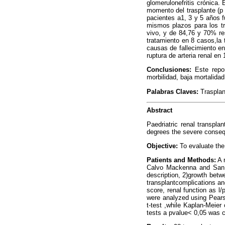
glomerulonefritis crónica. 
momento del trasplante (p <
pacientes a1, 3 y 5 años f
mismos plazos para los tr
vivo, y de 84,76 y 70% re
tratamiento en 8 casos,la 
causas de fallecimiento e
ruptura de arteria renal en 
Conclusiones:
Este repor
morbilidad, baja mortalidad
Palabras Claves:
Trasplan
Abstract
Paedriatric renal transplan
degrees the severe consequ
Objective:
To evaluate the 
Patients and Methods:
A r
Calvo Mackenna and San J
description, 2)growth betwe
transplantcomplications a
score, renal function as l/
were analyzed using Pears
t-test ,while Kaplan-Meier 
tests a pvalue< 0,05 was c