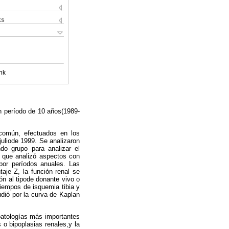
ks
nk
un período de 10 años(1989-
 común, efectuados en los
juliode 1999. Se analizaron
do grupo para analizar el
o que analizó aspectos con
 por períodos anuales. Las
aje Z, la función renal se
ón al tipode donante vivo o
tiempos de isquemia tibia y
tudió por la curva de Kaplan
patologías más importantes
s o bipoplasias renales,y la