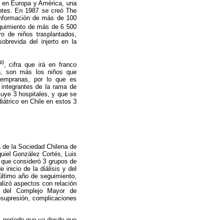
bo en Europa y América, una
entes. En 1987 se creó The
información de más de 100
guimiento de más de 6 500
ro de niños trasplantados,
sobrevida del injerto en la
30
, cifra que irá en franco
ón, son más los niños que
tempranas, por lo que es
e integrantes de la rama de
luye 3 hospitales, y que se
diátrico en Chile en estos 3
a de la Sociedad Chilena de
quiel González Cortés, Luis
 que consideró 3 grupos de
inicio de la diálisis y del
 último año de seguimiento,
nalizó aspectos con relación
R del Complejo Mayor de
osupresión, complicaciones
o, período que va desde que