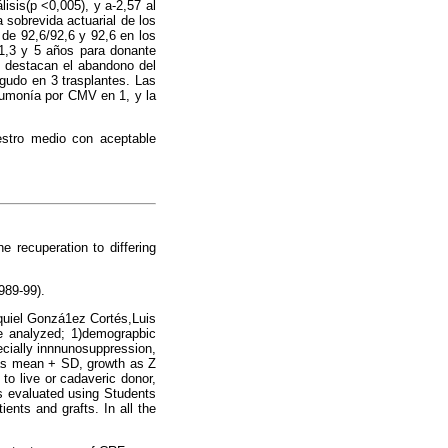
lisis(p <0,005), y a-2,57 al
a sobrevida actuarial de los
 de 92,6/92,6 y 92,6 en los
 1,3 y 5 años para donante
o destacan el abandono del
agudo en 3 trasplantes. Las
eumonía por CMV en 1, y la
estro medio con aceptable
he recuperation to differing
989-99).
equiel Gonzá1ez Cortés,Luis
e analyzed; 1)demograpbic
pecially innnunosuppression,
 as mean + SD, growth as Z
 to live or cadaveric donor,
s evaluated using Students
ients and grafts. In all the