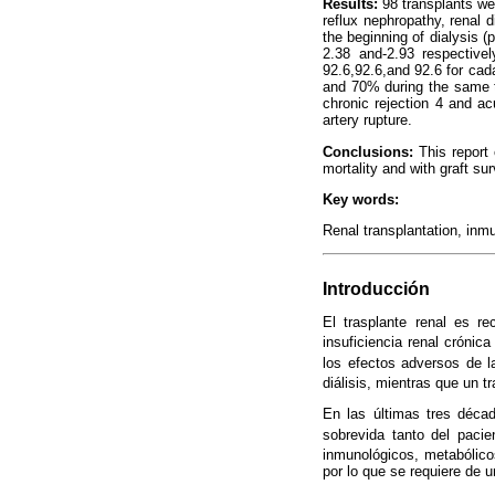
Results:
98 transplants we
reflux nephropathy, renal d
the beginning of dialysis (
2.38 and-2.93 respectivel
92.6,92.6,and 92.6 for cad
and 70% during the same ti
chronic rejection 4 and a
artery rupture.
Conclusions:
This report 
mortality and with graft sur
Key words:
Renal transplantation, inm
Introducción
El trasplante renal es r
insuficiencia renal crónica
los efectos adversos de la
diálisis, mientras que un t
En las últimas tres décad
sobrevida tanto del pacie
inmunológicos, metabólico
por lo que se requiere de u