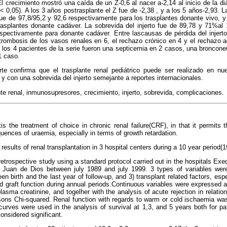
El crecimiento mostró una caída de un Z-0,6 al nacer a-2,14 al inicio de la diá
 0,05). A los 3 años postrasplante el Z fue de -2,38 , y a los 5 años-2,93. L
ue de 97,8/95,2 y 92,6 respectivamente para los trasplantes donante vivo, y
asplantes donante cadáver. La sobrevida del injerto fue de 89,78 y 71%al
spectivamente para donante cadáver. Entre lascausas de pérdida del injert
trombosis de los vasos renales en 6, el rechazo crónico en 4 y el rechazo 
n los 4 pacientes de la serie fueron una septicemia en 2 casos, una broncon
1 caso.
te confirma que el trasplante renal pediátrico puede ser realizado en nu
 y con una sobrevida del injerto semejante a reportes internacionales.
te renal, inmunosupresores, crecimiento, injerto, sobrevida, complicaciones.
tis the treatment of choice in chronic renal failure(CRF), in that it permits t
ences of uraemia, especially in terms of growth retardation.
results of renal transplantation in 3 hospital centers during a 10 year period(1
etrospective study using a standard protocol carried out in the hospitals Ex
uan de Dios between july 1989 and july 1999. 3 types of variables wer
en birth and the last year of follow-up, and 3) transplant related factors, es
nd graft function during annual periods.Continuous variables were expressed
plasma creatinine, and togelher with the analysis of acute rejection in relation
ons Chi-squared. Renal function with regards to warm or cold ischaemia wa
curves were used in the analysis of survival at 1,3, and 5 years both for pat
onsidered significant.