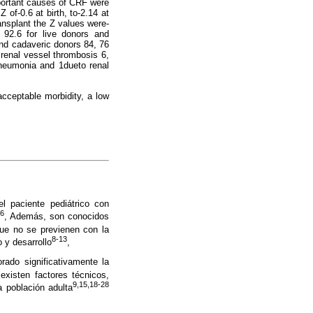
mportant causes of CRF were
 of-0.6 at birth, to-2.14 at
ransplant the Z values were-
d 92.6 for live donors and
and cadaveric donors 84, 76
 renal vessel thrombosis 6,
pneumonia and 1dueto renal
acceptable morbidity, a low
l paciente pediátrico con
-6
, Además, son conocidos
ue no se previenen con la
8-13
 y desarrollo
,
rado significativamente la
 existen factores técnicos,
9,15,18-28
 población adulta