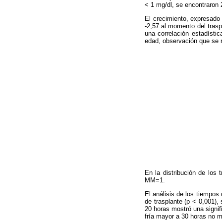
< 1 mg/dl, se encontraron 
El crecimiento, expresado c
-2,57 al momento del traspl
una correlación estadísti
edad, observación que se 
En la distribución de lo
MM=1.
El análisis de los tiempos
de trasplante (p < 0,001),
20 horas mostró una signif
fría mayor a 30 horas no m