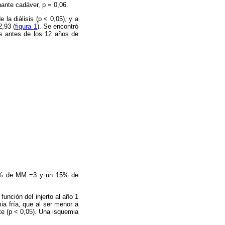
nante cadáver, p = 0,06.
 la diálisis (p < 0,05), y a
2,93 (
figura 1
). Se encontró
os antes de los 12 años de
 41% de MM =3 y un 15% de
unción del injerto al año 1
ia fría, que al ser menor a
te (p < 0,05). Una isquemia