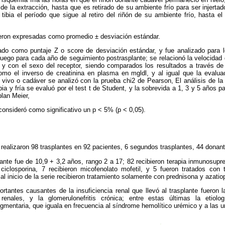
e la extracción, hasta que es retirado de su ambiente frío para ser injertado
ibia el período que sigue al retiro del riñón de su ambiente frío, hasta
ueron expresadas como promedio ± desviación estándar.
ado como puntaje Z o score de desviación estándar, y fue analizado para l
 y luego para cada año de seguimiento postrasplante; se relacionó la velocidad
 y con el sexo del receptor, siendo comparados los resultados a través de 
como el inverso de creatinina en plasma en mgldl, y al igual que la evalu
e vivo o cadáver se analizó con la prueba chi2 de Pearson, El análisis de la 
ia y fría se evaluó por el test t de Student, y la sobrevida a 1, 3 y 5 años pa
plan Meier,
consideró como significativo un p < 5% (p < 0,05).
 realizaron 98 trasplantes en 92 pacientes, 6 segundos trasplantes, 44 donan
ante fue de 10,9 + 3,2 años, rango 2 a 17; 82 recibieron terapia inmunosupr
 ciclosporina, 7 recibieron micofenolato mofetil, y 5 fueron tratados con 
al inicio de la serie recibieron tratamiento solamente con prednisona y azatiop
tantes causantes de la insuficiencia renal que llevó al trasplante fueron la 
 renales, y la glomerulonefritis crónica; entre estas últimas la etiol
egmentaria, que iguala en frecuencia al síndrome hemolítico urémico y a las u