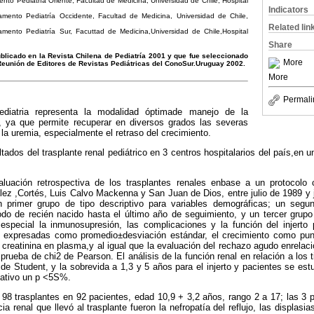
ento Pediatría Oriente, Facultad de Medicina, Universidad de Chile, Hospital
Indicators
tamento Pediatría Occidente, Facultad de Medicina, Universidad de Chile,
Related lin
tamento Pediatría Sur, Facuttad de Medicina,Universidad de Chile,Hospital
Share
 Publicado en la Revista Chilena de Pediatría 2001 y que fue seleccionado
More
Reunión de Editores de Revistas Pediátricas del ConoSur.Uruguay 2002.
More
Permali
pediatria representa la modalidad óptimade manejo de la
ca, ya que permite recuperar en diversos grados las severas
la uremia, especialmente el retraso del crecimiento.
tados del trasplante renal pediátrico en 3 centros hospitalarios del país,en 
luación retrospectiva de los trasplantes renales enbase a un protocolo
ez ,Cortés, Luis Calvo Mackenna y San Juan de Dios, entre julio de 1989 y 
n primer grupo de tipo descriptivo para variables demográficas; un segun
odo de recién nacido hasta el último año de seguimiento, y un tercer grup
n especial la inmunosupresión, las complicaciones y la función del injerto
n expresadas como promedio±desviación estándar, el crecimiento como punt
 creatinina en plasma,y al igual que la evaluación del rechazo agudo enrelaci
 prueba de chi2 de Pearson. El análisis de la función renal en relación a los 
t de Student, y la sobrevida a 1,3 y 5 años para el injerto y pacientes se es
cativo un p <5S%.
 98 trasplantes en 92 pacientes, edad 10,9 + 3,2 años, rango 2 a 17; las 3 
ia renal que llevó al trasplante fueron la nefropatía del reflujo, las displasia