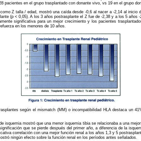
28 pacientes en el grupo trasplantado con donante vivo, vs 19 en el grupo do
omo Z talla / edad, mostró una caída desde -0,6 al nacer a -2,14 al inicio de
ante (p < 0,05). A los 3 años postrasplante el Z fue de -2,38 y a los 5 años -
camente significativa para un mejor crecimiento y los pacientes trasplantad
refuerza en los menores de 10 años.
s trasplantes según el mismatch (MM) o incompatibilidad HLA destaca un
 de isquemia mostró que una menor isquemia tibia se relacionaba a una mejor f
 significación que se pierde después del primer año, a diferencia de la isquem
icativa correlación con una mejor función renal a los años 1,3 y 5 postrasplan
ostró ningún efecto sobre la función renal en los períodos antes señalados.