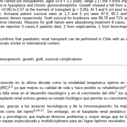
re carried out on92patients, aged 10.9 + 3.2 years, range 2-17,the 3 most i
is-or hypoplasia and chronic glomerulonephritis. Growth showed a fall from a Z
p <0.05) to-2.57 at the moment of transplant (p < 0,05). At 3 and 5 yrs post t
y. Actuarial patient survival rates at 1,3 and 5 yrs were 97.8, 95.2 an
averic donors respectively. Graft survival for livedonors was 89,78 and 71% 
me intervals. Reasons for graft failure were abandoning treatment 8 cases,
cute rejection 3 cases,4 patients died, 2 from septicaemia, 1 from broncho
confirms that paedriatric renal transplant can be performed in Chile with an 
vivals similar to intemational centers.
unosupresion, growth, graft, survival complications
econocido en la última década como la modalidad terapéutica óptima en e
1,2
2
 (lRC)
ya que mejora su calidad de vida y hace posible su rehabilitación
7
 falla renal en el desarrollo neurológico y en el crecimiento del niño
los q
rasplante renal exitoso genera un estado fisiológico que permite su crecimiento
as, gracias a los avances tecnológicos y de la inmunosupresión, ha mejo
6,14-17
nte como del injerto
. Sin embargo, en el trasplante renal pediátrico
s y psicológicos que implican diversos problemas y mayor riesgo que en la
n equipo especializado y multidicisplinario para así lograr óptimos resultados.