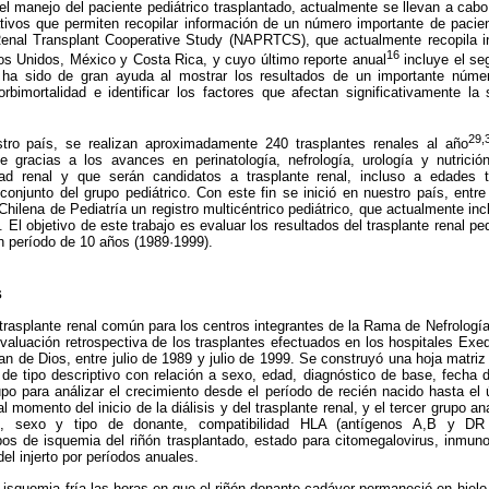
 el manejo del paciente pediátrico trasplantado, actualmente se llevan a ca
ativos que permiten recopilar información de un número importante de paci
Renal Transplant Cooperative Study (NAPRTCS), que actualmente recopila 
16
s Unidos, México y Costa Rica, y cuyo último reporte anual
incluye el se
o ha sido de gran ayuda al mostrar los resultados de un importante núme
bimortalidad e identificar los factores que afectan significativamente la 
29,
stro país, se realizan aproximadamente 240 trasplantes renales al año
e gracias a los avances en perinatología, nefrología, urología y nutrici
ad renal y que serán candidatos a trasplante renal, incluso a edades 
conjunto del grupo pediátrico. Con este fin se inició en nuestro país, entr
Chilena de Pediatría un registro multicéntrico pediátrico, que actualmente inc
. El objetivo de este trabajo es evaluar los resultados del trasplante renal pe
un período de 10 años (1989·1999).
s
trasplante renal común para los centros integrantes de la Rama de Nefrologí
evaluación retrospectiva de los trasplantes efectuados en los hospitales Exe
 de Dios, entre julio de 1989 y julio de 1999. Se construyó una hoja matriz
 de tipo descriptivo con relación a sexo, edad, diagnóstico de base, fecha de 
po para análizar el crecimiento desde el período de recién nacido hasta el
al momento del inicio de la diálisis y del trasplante renal, y el tercer grupo a
dad, sexo y tipo de donante, compatibilidad HLA (antígenos A,B y D
mpos de isquemia del riñón trasplantado, estado para citomegalovirus, inmun
del injerto por períodos anuales.
isquemia fría las horas en que el riñón donante cadáver permaneció en hiel