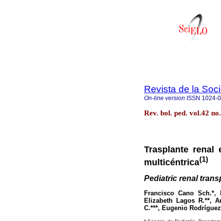
Revista de la Soc
On-line version
ISSN
1024-
Rev. bol. ped. vol.42 n
Trasplante renal 
(1)
multicéntrica
Pediatric renal tran
Francisco Cano Sch.*, P
Elizabeth Lagos R.**, A
C.***, Eugenio Rodríguez 