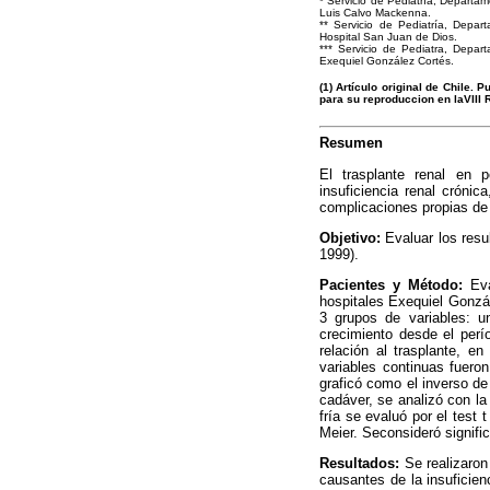
* Servicio de Pediatría, Departam
Luis Calvo Mackenna.
** Servicio de Pediatría, Depar
Hospital San Juan de Dios.
*** Servicio de Pediatra, Depar
Exequiel González Cortés.
(1) Artículo original de Chile.
para su reproduccion en laVIII
Resumen
El trasplante renal en 
insuficiencia renal cróni
complicaciones propias de 
Objetivo:
Evaluar los resul
1999).
Pacientes y Método:
Eva
hospitales Exequiel Gonzál
3 grupos de variables: u
crecimiento desde el perí
relación al trasplante, e
variables continuas fuero
graficó como el inverso de
cadáver, se analizó con la
fría se evaluó por el test 
Meier. Seconsideró signifi
Resultados:
Se realizaron
causantes de la insuficienc