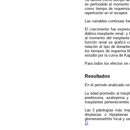
es perfundido al momento d
como tiempo de isquemia t
reperfusión en el receptor.
Las variables continuas f
El crecimiento fue expres
diálisis-trasplante renal,
al momento del trasplante
función renal se graficó 
relación al tipo de donant
los tiempos de isquemia tib
estudió por la curva de Ka
Para todos los efectos se 
Resultados
En el período analizado se
La edad promedio al traspl
prednisona, azatioprina y
trasplantes pertenecientes 
Las 3 patologías más impor
displasias o hipoplasias
glomerulonefritis focal y s
1
).