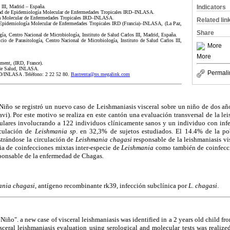
Indicators
III, Madrid – España.
dad de Epidemiología Molecular de Enfermedades Tropicales IRD–INLASA.
a Molecular de Enfermedades Tropicales IRD–INLASA.
Related lin
idemiología Molecular de Enfermedades Tropicales IRD (Francia)–INLASA, (La Paz,
Share
gía, Centro Nacional de Microbiología, Instituto de Salud Carlos III, Madrid, España.
o de Parasitología, Centro Nacional de Microbiología, Instituto de Salud Carlos III,
More
More
pment, (IRD, France).
s de Salud, INLASA.
Permali
RD/INLASA .Teléfono: 2 22 52 80.
Bastrenta@ns.megalink.com
 Niño se registró un nuevo caso de Leishmaniasis visceral sobre un niño de dos añ
vi). Por este motivo se realiza en este cantón una evaluación transversal de la le
ulares involucrando a 122 individuos clínicamente sanos y un individuo con inf
rculación de
Leishmania sp
. en 32,3% de sujetos estudiados. El 14.4% de la p
strándose la circulación de
Leishmania chagasi
responsable de la leishmaniasis vi
cia de coinfecciones mixtas inter-especie de
Leishmania
como también de coinfecc
ponsable de la enfermedad de Chagas
.
ania chagasi
, antígeno recombinante rk39, infección subclínica por
L
.
chagasi
.
 Niño". a new case of visceral leishmaniasis was identified in a 2 years old child f
 visceral leishmaniasis evaluation using serological and molecular tests was reali