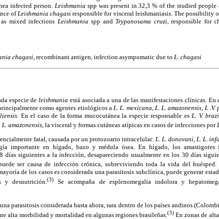
nea infected person.
Leishmania
spp was present in 32,3 % of the studied people
ence of
Leishmania chagasi
responsible for visceral leishmaniasis. The possibility 
 as mixed infections
Leishmania
spp and
Trypanosama cruzi
, responsible for 
ania chagasi,
recombinant antigen, infection asympomatic due to
L. chagasi
ada especie de
leishmania
está asociada a una de las manifestaciones clínicas. En
 principalmente como agentes etiológicos a
L
.
L. mexicana, L
.
L. amazonensis, L .V.
liensis
. En el caso de la forma mucocutánea la especie responsable es
L. V. brazi
. L. amazonensis
, la visceral y formas cutáneas atípicas en casos de infecciones por
tencialmente fatal, causada por un protozoario intracelular:
L. L
.
donovani
,
L. L
.
inf
gía importante en hígado, bazo y médula ósea. En hígado, los amastigotes in
8 días siguientes a la infección, desapareciendo usualmente en los 30 días siguie
uede ser causa de infección crónica, sobreviviendo toda la vida del huésped
mayoría de los casos es considerada una parasitosis subclínica, puede generar estado
(3)
s y desnutrición.
Se acompaña de esplenomegalia indolora y hepatomega
 una parasitosis considerada hasta ahora, rara dentro de los países andinos (Colombi
(3)
ne alta morbilidad y mortalidad en algunas regiones brasileñas.
En zonas de alt