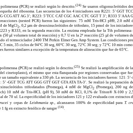
(24)
polimerasa (PCR) se realizó según lo descrito.
Se usaron oligonucleótidos der
pequeña del ribosoma. Las secuencias de los 4 iniciadores son R221: 5’ GGT
G CCG ATT AG 3’; R223: 5’TCC CAT CGC AAC CTC GGT T 3’; R333 5’ AAA
s reacciones (nested PCR) fueron las siguientes: 75 mM Tris-HCl pH9, 2.0 mM
mM de MgCl
, 0,2 µm de desoxinucleótidos de trifosfato, 15 pmol de los iniciado
2
R223 y R333, en la segunda reacción. La enzima empleada fue la Tth polimerasa 
ón (50 µl volumen total de reacción)
y 0,7 U en la 2ª reacción (25 µl de volumen de
sando el termociclador 2400 TM Perkin Elmer Gen Amp System. Las condiciones p
C 5 min, 35 ciclos de 94°C 30 seg, 60°C 30 seg, 72°C 30 seg; y 72°C 10 min como 
 fueron similares a excepción de la temperatura de alineación que fue de 65°C.
i
(25)
polimerasa (PCR) se realizó según lo descrito.
Se realizó la amplificación de la
l cinetoplasto), el mismo que esta flanqueada por regiones conservadas que fuero
ene un tamaño equivalente a 330 pb. La secuencia de los iniciadores fueron: 121
5’ -GGT TCG ATT GGG GTT GGT GTA ATA TA-3’. Se realizó la preparación de 
xinucleótidos trifosfatados (Promega), 4 mM de MgCl
(Promega), 200 ng de
2
ech) 10 mM de Tris-HCL (pH 9), 50 mM de KCl, 0,1% de Triton® X-100 y 2
l de 70 ul. La especificidad de los iniciadores 121 y 122 evaluada con extractos 
.brucei
y cepas de
Leishmania
sp
., alcanzaron 100% de especificidad para
T. cr
(14)
e 1 fg en extracto fenólico de sangre
.