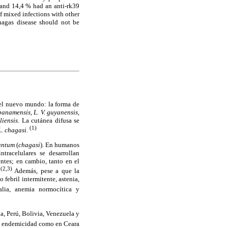
 and 14,4 % had an anti-rk39
of mixed infections with other
chagas disease should not be
 el nuevo mundo: la forma de
 panamensis, L. V. guyanensis,
liensis
. La cutánea difusa se
(1)
L. chagasi.
antum
(
chagasi
). En humanos
tracelulares se desarrollan
ntes; en cambio, tanto en el
(2,3)
.
Además, pese a que la
 febril intermitente, astenia,
lia, anemia normocítica y
a, Perú, Bolivia, Venezuela y
a endemicidad como en Ceara