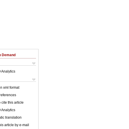
on Demand
 Analytics
 in xml format
 references
cite this article
 Analytics
ic translation
is article by e-mail