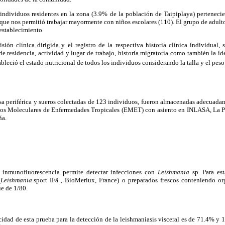
individuos residentes en la zona (3.9% de la población de Taipiplaya) pertenecie
que nos permitió trabajar mayormente con niños escolares (110). El grupo de adult
 establecimiento
sión clínica dirigida y el registro de la respectiva historia clínica individual,
 de residencia, actividad y lugar de trabajo, historia migratoria como también la id
ableció el estado nutricional de todos los individuos considerando la talla y el peso
sa periférica y sueros colectadas de 123 individuos, fueron almacenadas adecuada
dios Moleculares de Enfermedades Tropicales (EMET) con asiento en INLASA, La Paz 
ña.
 inmunofluorescencia permite detectar infecciones con
Leishmania
sp. Para est
(
Leishmania
.sport IF
â
, BioMeriux, France) o preparados frescos conteniendo or
ue de 1/80.
icidad de esta prueba para la detección de la leishmaniasis visceral es de 71.4% y