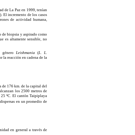
dad de La Paz en 1999, tenían
). El incremento de los casos
trones de actividad humana,
do de biopsia y aspirado como
e es altamente sensible, no
el género
Leishmania
(
L. L.
r la reacción en cadena de la
 de 176 km. de la capital del
 alcanzan los 2500 metros de
 25 ºC. El cantón Taipiplaya
 dispersas en un promedio de
nidad en general a través de