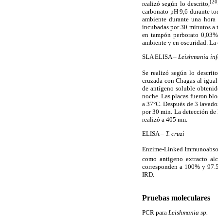
(20
realizó según lo descrito,
carbonato pH 9,6 durante to
ambiente durante una hora 
incubadas por 30 minutos a t
en tampón perborato 0,03% 
ambiente y en oscuridad. La
SLA ELISA –
Leishmania in
Se realizó según lo descrito
cruzada con Chagas al igual 
de antígeno soluble obtenid
noche. Las placas fueron bl
a 37°C. Después de 3 lavado
por 30 min. La detección de 
realizó a 405 nm.
ELISA –
T. cruzi
Enzime-Linked Immunoabsorbe
como antígeno extracto al
corresponden a 100% y 97.5%
IRD.
Pruebas moleculares
PCR para
Leishmania sp.