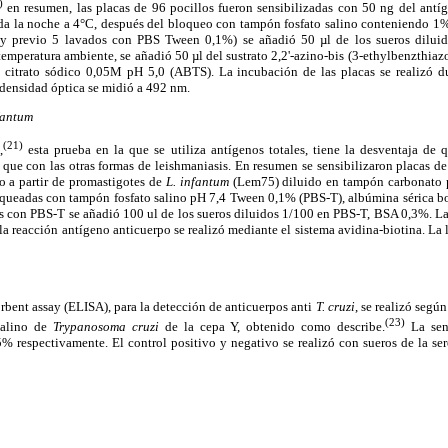
)
en resumen, las placas de 96 pocillos fueron sensibilizadas con 50 ng del ant
da la noche a 4°C, después del bloqueo con tampón fosfato salino conteniendo 1
y previo 5 lavados con PBS Tween 0,1%) se añadió 50 µl de los sueros diluid
emperatura ambiente, se añadió 50 µl del sustrato 2,2'-azino-bis (3-ethylbenzthiazo
citrato sódico 0,05M pH 5,0 (ABTS). La incubación de las placas se realizó d
 densidad óptica se midió a 492 nm.
fantum
(21)
,
esta prueba en la que se utiliza antígenos totales, tiene la desventaja de 
que con las otras formas de leishmaniasis. En resumen se sensibilizaron placas d
o a partir de promastigotes de
L.
infantum
(Lem75) diluido en tampón carbonato p
oqueadas con tampón fosfato salino pH 7,4 Tween 0,1% (PBS-T), albúmina sérica 
s con PBS-T se añadió 100 ul de los sueros diluidos 1/100 en PBS-T, BSA 0,3%. La
la reacción antígeno anticuerpo se realizó mediante el sistema avidina-biotina. La l
nt assay (ELISA), para la detección de anticuerpos anti
T. cruzi
, se realizó según
(23)
calino de
Trypanosoma cruzi
de la cepa Y, obtenido como describe.
La sens
 respectivamente. El control positivo y negativo se realizó con sueros de la se