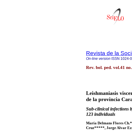
Revista de la Soc
On-line version
ISSN
1024-
Rev. bol. ped. vol.41 n
Leishmaniasis visce
de la provincia Car
Sub-clinical infections b
123 individuals
María Delmans Flores Ch.*,
Cruz*****, Jorge Alvar Ez