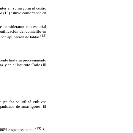
ntes en su mayoría al centro
os (13) estuvo conformado en
 se consideraron con especial
entificación del domicilio en
(18)
 con aplicación de tablas.
mente hasta su procesamiento
y en el Instituto Carlos III
a prueba se utilizó cultivos
ganismos de amastigotes. El
(19)
 100% respectivamente.
Se