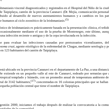
ishmaniasis visceral diagnosticados y registrados en el Hospital del Niño de la ciu
e Taipiplaya, cantón de la provincia Caranavi. (Dr. Mejía, comunicación personal
ribuido al desarrollo de nuevos asentamientos humanos y a cambios en los pa
(5)
e humanos al ciclo zoonótico de la leishmaniasis.
stico de leishmaniasis es prácticamente basada en la presentación clínica, el teñi
ocasionalmente mediante el uso de la prueba de Montenegro, este último, aunqu
una infección reciente o antigua y de la cepa involucrada en la infección.
ue para evaluar las infecciones causadas por protozoarios viceralizantes, d
soma cruzi
, agente etiológico de la enfermedad de Chagas, mediante serología y po
 en 123 habitantes del cantón de Taipiplaya.
está ubicado en la provincia Caranavi en el departamento de La Paz, a una distancia
 Se extiende en un pequeño valle al este de Caranavi, rodeado por serranías que
btropical templado y húmedo, con un promedio anual de temperatura ambiente de
(17)
tal de 3142 habitantes,
concentradas en 16 colonias principales que se hallan
equeña población central que tiene el nombre de Taipiplaya.
 gestión 2000, iniciamos el trabajo después de realizar la convocatoria a la comu
toridades de la comunidad.