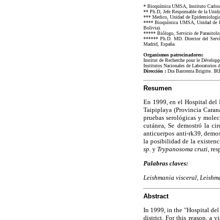
* Bioquímica UMSA, Instituto Carlos 
** Ph.D, Jefe Responsable de la Uni
*** Medico, Unidad de Epidemiologí
**** Bioquímica UMSA, Unidad de Ep
Bolivia).
***** Biólogo, Servicio de Parasitolo
****** Ph.D. MD. Director del Servici
Madrid, España.
Organismos patrocinadores:
Institut de Recherche pour le Dévelop
Institutos Nacionales de Laboratorio
Dirección :
Dra Bastrenta Brigitte. I
Resumen
En 1999, en el Hospital del
Taipiplaya (Provincia Carana
pruebas serológicas y molec
cutánea, Se demostró la ci
anticuerpos anti-rk39, demo
la posibilidad de la existen
sp.
y
Trypanosoma cruzi,
res
Palabras claves:
Leishmania visceral
,
Leishm
Abstract
In 1999, in the "Hospital del
district. For this reason, a