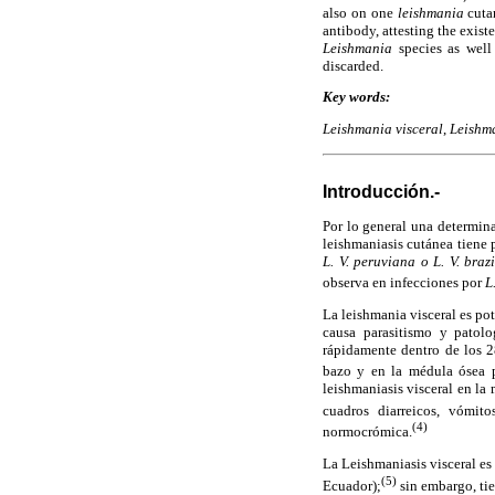
also on one
leishmania
cuta
antibody, attesting the exist
Leishmania
species as well
discarded.
Key words:
Leishmania visceral
,
Leishm
Introducción.-
Por lo general una determin
leishmaniasis cutánea tiene
L. V. peruviana o L. V. brazi
observa en infecciones por
L
La leishmania visceral es po
causa parasitismo y patolo
rápidamente dentro de los 2
bazo y en la médula ósea p
leishmaniasis visceral en la 
cuadros diarreicos, vómito
(4)
normocrómica.
La Leishmaniasis visceral es
(5)
Ecuador);
sin embargo, tie