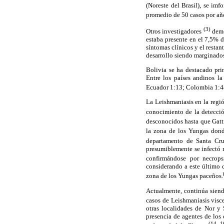
(Noreste del Brasil), se im
promedio de 50 casos por año
(3)
Otros investigadores
demo
estaba presente en el 7,5% 
síntomas clínicos y el resta
desarrollo siendo marginado
Bolivia se ha destacado pr
Entre los países andinos l
Ecuador 1:13; Colombia 1:4
La Leishmaniasis en la regió
conocimiento de la detecci
desconocidos hasta que Gatt
la zona de los Yungas don
departamento de Santa Cr
presumiblemente se infectó m
confirmándose por necrops
considerando a este último c
zona de los Yungas paceños.
Actualmente, continúa sien
casos de Leishmaniasis visce
otras localidades de Nor y
presencia de agentes de lo
(14- 1