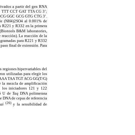
ivados a partir del gen RNA
 TCC TTT CCT GAT TTA CG 3’;
 GCG GGC GCG GTG CTG 3’.
 de (NH4)2SO4 al 0.001% de
res R221 y R332 en la primera
(Biotools B&M laboratories,
 reacción). La reacción de la
rogramadas para R221 y R332
paso final de extensión. Para
s regiones hipervariables del
n utilizadas para elegir los
: 5’-AAA TAA TGT ACG GG(T/G)
la mezcla de amplificación
 los iniciadores 121 y 122
,5 U de
Taq
DNA polimerasa
de DNA de cepas de referencia
(26)
uzi
y la sensibilidad de