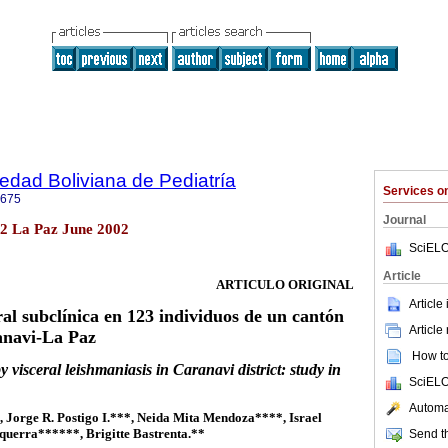
iedad Boliviana de Pediatría
Services 
0675
Journal
o.2 La Paz June 2002
SciELO
Article
ARTICULO ORIGINAL
Article
ral subclínica en 123 individuos de un cantón
Article
anavi-La Paz
How to 
y visceral leishmaniasis in Caranavi district: study in
SciELO
Automat
 Jorge R. Postigo I.***, Neida Mita Mendoza****, Israel
querra******, Brigitte Bastrenta.**
Send th