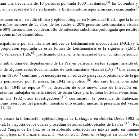
(3)
forma una frecuencia de 10 personas por cada 1000 habitantes.
En Colombia y V
(
 en la década del 90 y en Ecuador y Bolivia sólo se reportaron casos ocasionales.
straron en un estudio clínico y epidemiológico en Noreste del Brasil, que la infe
de niños menores de 15 años, de los cuales el 20% presentó Leishmaniasis viscer
nte 60% fueron niños con desarrollo de infección subclínica prolongada que resultó 
s como niños desnutridos.
incipalmente por los más altos índices de Leishmaniasis mucocutánea (MCL) y L
a proporción reportada de estas formas de Leishmaniasis es la siguiente: (LMC:
(5)
4; Venezuela 1:26,
justificando claramente la necesidad de un control periódico 
n sub andina del departamento de La Paz, en particular en los Yungas, ha sido ob
(6)
ón de algunos casos documentados de Leishmaniasis visceral (LV).
Los casos a
(7)
i en 1939,
confirmó por necropsia en un soldado paraguayo, prisionero de la gue
(8)
de permaneció por 18 meses.
En 1942 se publicó
otro caso humano en adult
(9)
uz. En 1949
se reportó
la detección de otro nuevo caso de infección en u
ientras trabajaba entre la ciudad de Santa Cruz y la frontera boliviana-brasileña,
(10)
ia. En 1982 otros investigadores,
confirmaron la presencia de Kala-azar
omo reservorio del parásito, mientras otro estudio mostró la presencia del vecto
(11, 12)
do escasa la información epidemiológica de
L. chagasi
en Bolivia. Desde 1982 ha
(13)
ral, la mayoría de los cuales procedían de zonas subtropicales de La Paz
. Re
 Sud Yungas de La Paz, se ha establecido coinfecciones mixtas tanto en huma
s complejos
L. V. braziliensis, L. L. mexicana
,
L. donovani/chagasi
así
como de
T. 
6)