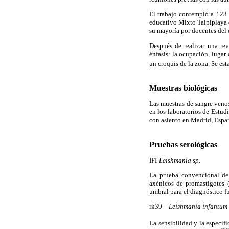
El trabajo contempló a 123 
educativo Mixto Taipiplaya 
su mayoría por docentes del
Después de realizar una revi
énfasis: la ocupación, lugar
un croquis de la zona. Se est
Muestras biológicas
Las muestras de sangre veno
en los laboratorios de Estu
con asiento en Madrid, Espa
Pruebas serológicas
IFI-
Leishmania sp
.
La prueba convencional de
axénicos de promastigotes 
umbral para el diagnóstico f
rk39 –
Leishmania infantum
La sensibilidad y la especif