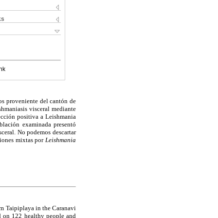
ks
nk
os proveniente del cantón de
ishmaniasis visceral mediante
ección positiva a Leishmania
oblación examinada presentó
sceral. No podemos descartar
iones mixtas por
Leishmania
rom Taipiplaya in the Caranavi
zed on 122 healthy people and