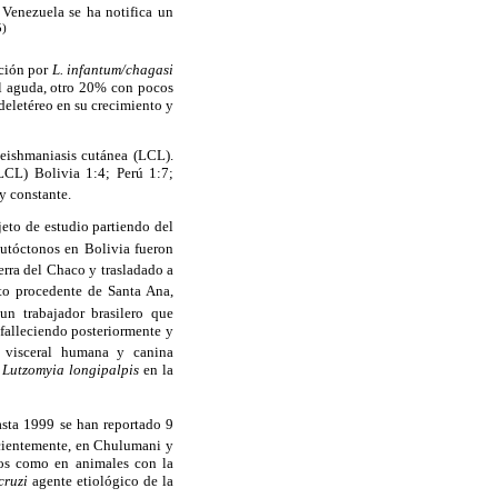
enezuela se ha notifica un
5)
cción por
L. infantum/chagasi
al aguda, otro 20% con pocos
deletéreo en su crecimiento y
eishmaniasis cutánea (LCL).
LCL) Bolivia 1:4; Perú 1:7;
y constante.
jeto de estudio partiendo del
utóctonos en Bolivia fueron
rra del Chaco y trasladado a
o procedente de Santa Ana,
n trabajador brasilero que
 falleciendo posteriormente y
 visceral humana y canina
r
Lutzomyia longipalpis
en la
sta 1999 se han reportado 9
cientemente, en Chulumani y
nos como en animales con la
cruzi
agente etiológico de la