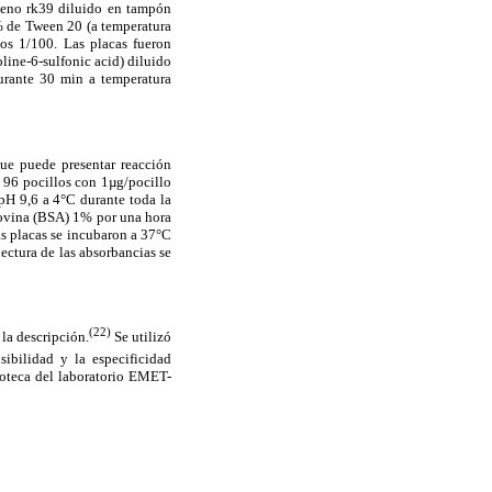
ígeno rk39 diluido en tampón
% de Tween 20 (a temperatura
os 1/100. Las placas fueron
line-6-sulfonic acid) diluido
urante 30 min a temperatura
que puede presentar reacción
e 96 pocillos con 1µg/pocillo
H 9,6 a 4°C durante toda la
bovina (BSA) 1% por una hora
s placas se incubaron a 37°C
ectura de las absorbancias se
(22)
 la descripción.
Se utilizó
ibilidad y la especificidad
roteca del laboratorio EMET-