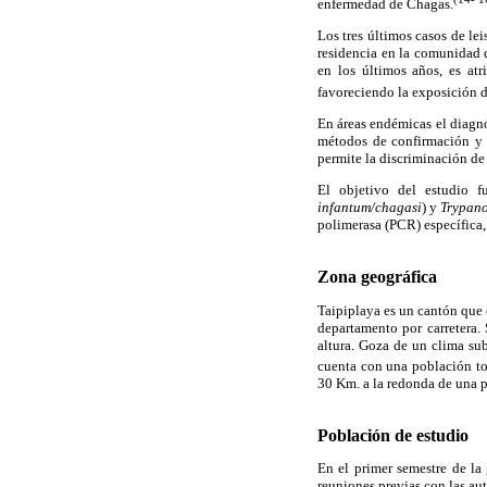
enfermedad de Chagas.
Los tres últimos casos de le
residencia en la comunidad d
en los últimos años, es at
favoreciendo la exposición d
En áreas endémicas el diagnó
métodos de confirmación y 
permite la discriminación de 
El objetivo del estudio f
infantum/chagasi
) y
Trypano
polimerasa (PCR) específica,
Zona geográfica
Taipiplaya es un cantón que 
departamento por carretera.
altura. Goza de un clima su
cuenta con una población to
30 Km. a la redonda de una p
Población de estudio
En el primer semestre de la
reuniones previas con las au