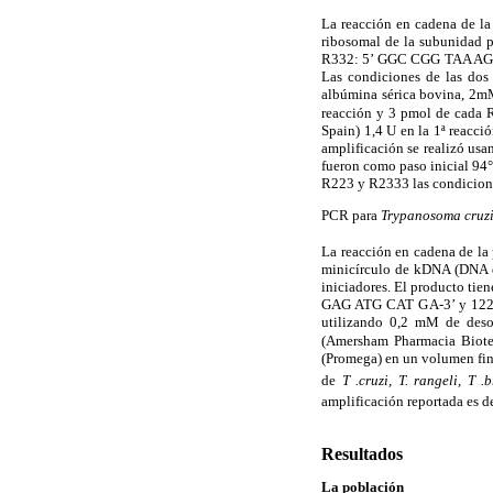
La reacción en cadena de la 
ribosomal de la subunidad 
R332: 5’ GGC CGG TAA AG
Las condiciones de las do
albúmina sérica bovina, 2
reacción y 3 pmol de cada 
Spain) 1,4 U en la 1ª reacci
amplificación se realizó u
fueron como paso inicial 94°
R223 y R2333 las condiciones
PCR para
Trypanosoma cruz
La reacción en cadena de la 
minicírculo de kDNA (DNA de
iniciadores. El producto ti
GAG ATG CAT GA-3’ y 122: 
utilizando 0,2 mM de deso
(Amersham Pharmacia Biot
(Promega) en un volumen fina
de
T .cruzi, T. rangeli, T 
amplificación reportada es d
Resultados
La población