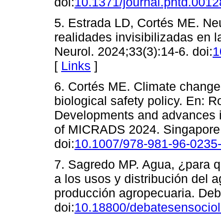
doi:
10.1371/journal.pntd.001
5. Estrada LD, Cortés ME. Neu
realidades invisibilizadas en
Neurol. 2024;33(3):14-6. doi:
1
[
Links
]
6. Cortés ME. Climate change 
biological safety policy. En: 
Developments and advances in
of MICRADS 2024. Singapore: 
doi:
10.1007/978-981-96-0235
7. Sagredo MP. Agua, ¿para q
a los usos y distribución del 
producción agropecuaria. Deb
doi:
10.18800/debatesensocio