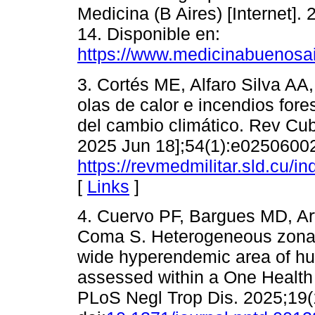
Medicina (B Aires) [Internet].
14. Disponible en:
https://www.medicinabuenosa
3. Cortés ME, Alfaro Silva AA
olas de calor e incendios for
del cambio climático. Rev Cuba
2025 Jun 18];54(1):e02506002
https://revmedmilitar.sld.cu/i
[
Links
]
4. Cuervo PF, Bargues MD, Ar
Coma S. Heterogeneous zonal
wide hyperendemic area of hu
assessed within a One Health 
PLoS Negl Trop Dis. 2025;19