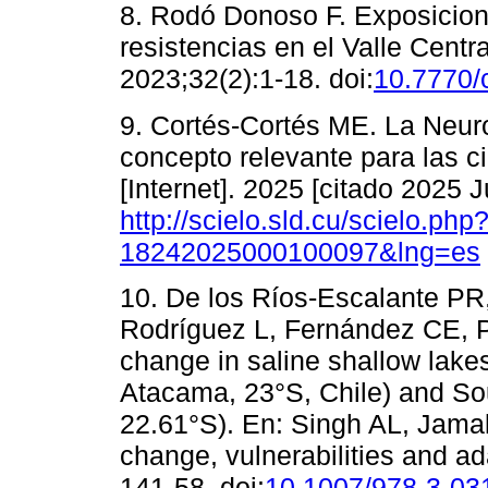
8. Rodó Donoso F. Exposicion
resistencias en el Valle Cent
2023;32(2):1-18. doi:
10.7770/
9. Cortés-Cortés ME. La Neur
concepto relevante para las 
[Internet]. 2025 [citado 2025 
http://scielo.sld.cu/scielo.ph
18242025000100097&lng=es
10. De los Ríos-Escalante PR
Rodríguez L, Fernández CE, Pr
change in saline shallow lakes
Atacama, 23°S, Chile) and Sou
22.61°S). En: Singh AL, Jama
change, vulnerabilities and ad
141-58. doi:
10.1007/978-3-03