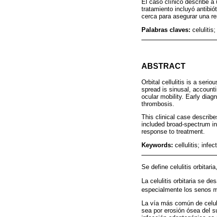
El caso clínico describe a u
tratamiento incluyó antibió
cerca para asegurar una re
Palabras claves:
celulitis
ABSTRACT
Orbital cellulitis is a seri
spread is sinusal, account
ocular mobility. Early dia
thrombosis.
This clinical case describes
included broad-spectrum in
response to treatment.
Keywords:
cellulitis; infe
Se define celulitis orbitar
La celulitis orbitaria se d
especialmente los senos m
La vía más común de celulit
sea por erosión ósea del su