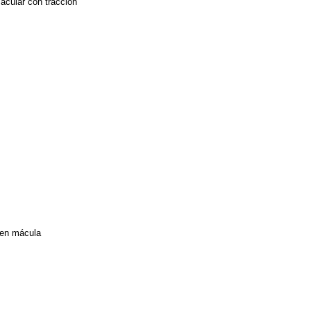
acular con tracción
a en mácula