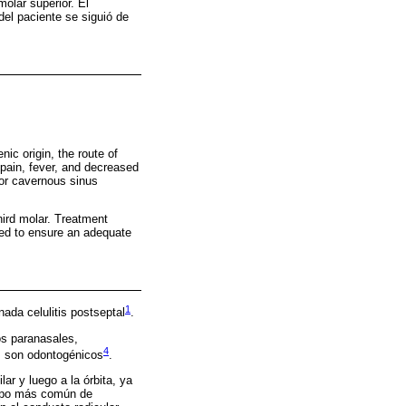
molar superior. El
del paciente se siguió de
nic origin, the route of
 pain, fever, and decreased
 or cavernous sinus
third molar. Treatment
red to ensure an adequate
1
nada celulitis postseptal
.
os paranasales,
4
s son odontogénicos
.
ar y luego a la órbita, ya
 tipo más común de