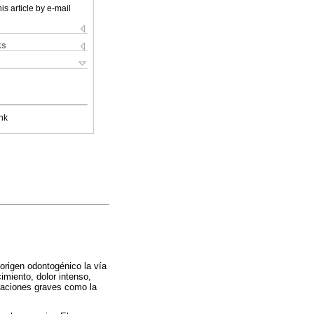
is article by e-mail
ks
nk
e origen odontogénico la vía
miento, dolor intenso,
icaciones graves como la