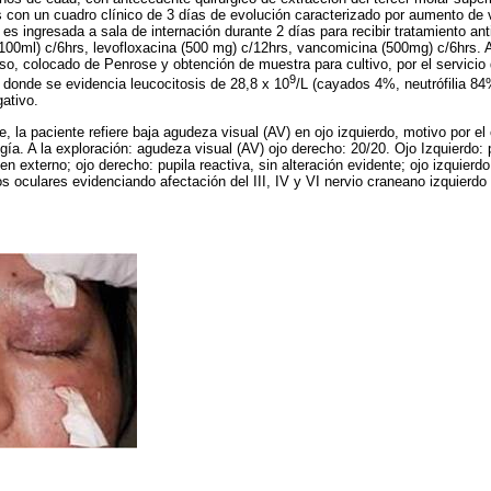
con un cuadro clínico de 3 días de evolución caracterizado por aumento de v
 es ingresada a sala de internación durante 2 días para recibir tratamiento an
00ml) c/6hrs, levofloxacina (500 mg) c/12hrs, vancomicina (500mg) c/6hrs. Al
eso, colocado de Penrose y obtención de muestra para cultivo, por el servicio 
9
a donde se evidencia leucocitosis de 28,8 x 10
/L (cayados 4%, neutrófilia 84%
gativo.
, la paciente refiere baja agudeza visual (AV) en ojo izquierdo, motivo por el 
ogía. A la exploración: agudeza visual (AV) ojo derecho: 20/20. Ojo Izquierdo:
 externo; ojo derecho: pupila reactiva, sin alteración evidente; ojo izquierd
s oculares evidenciando afectación del III, IV y VI nervio craneano izquierdo