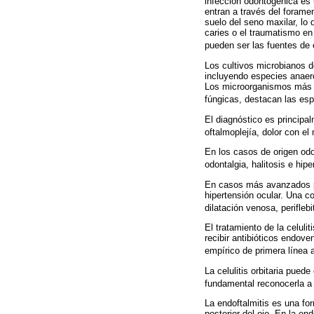
infección odontogénica es
entran a través del foramen
suelo del seno maxilar, lo
caries o el traumatismo en
pueden ser las fuentes de 
Los cultivos microbianos d
incluyendo especies anae
Los microorganismos más 
fúngicas, destacan las es
El diagnóstico es principalm
oftalmoplejía, dolor con e
En los casos de origen od
odontalgia, halitosis e hipe
En casos más avanzados pu
hipertensión ocular. Una c
dilatación venosa, perifleb
El tratamiento de la celuli
recibir antibióticos endo
empírico de primera línea 
La celulitis orbitaria pued
fundamental reconocerla a 
La endoftalmitis es una fo
posterior del ojo. En la e