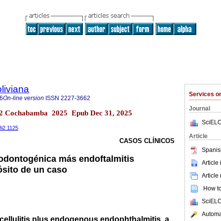
liviana
Services 
6
On-line version
ISSN
2227-3662
Journal
o.2 Cochabamba 2025 Epub Dec 31, 2025
SciELO
8i2.1125
Article
CASOS CLÍNICOS
Spanis
a odontogénica más endoftalmitis
Article
sito de un caso
Article
How to 
SciELO
Automat
cellulitis plus endogenous endophthalmitis, a