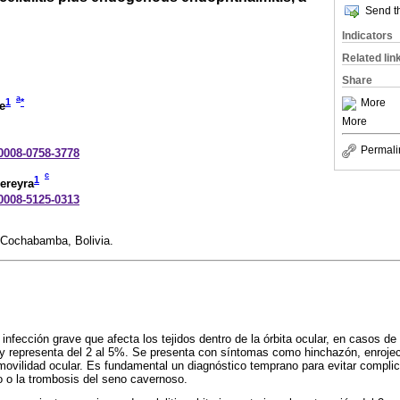
Send th
Indicators
Related lin
Share
a
1
*
More
e
More
Permali
-0008-0758-3778
c
1
ereyra
-0008-5125-0313
 Cochabamba, Bolivia.
na infección grave que afecta los tejidos dentro de la órbita ocular, en casos d
y representa del 2 al 5%. Se presenta con síntomas como hinchazón, enrojeci
 movilidad ocular. Es fundamental un diagnóstico temprano para evitar compl
co o la trombosis del seno cavernoso.