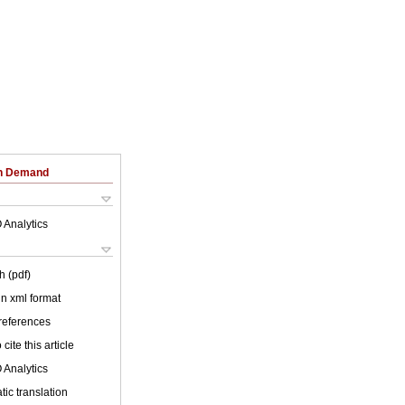
on Demand
 Analytics
h (pdf)
 in xml format
 references
cite this article
 Analytics
ic translation