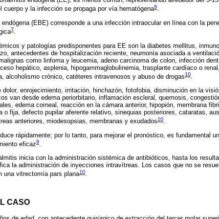
9
el cuerpo y la infección se propaga por vía hematógena
.
a endógena (EBE) corresponde a una infección intraocular en línea con la pene
7
gica
.
témicos y patologías predisponentes para EE son la diabetes mellitus, inmun
lazo, antecedentes de hospitalización reciente, neumonía asociada a ventilaci
s malignas como linfoma y leucemia, adeno carcinoma de colon, infección denta
bsceso hepático, asplenia, hipogammaglobulinemia, trasplante cardíaco o rena
10
a, alcoholismo crónico, catéteres intravenosos y abuso de drogas
.
olor, enrojecimiento, irritación, hinchazón, fotofobia, disminución en la vis
cos van desde edema periorbitario, inflamación escleral, quemosis, congestión 
ales, edema corneal, reacción en la cámara anterior, hipopión, membrana fibri
ta o fija, defecto pupilar aferente relativo, sinequias posteriores, cataratas, aus
10
vítreas anteriores, miodesopsias, membranas y exudados
.
oduce rápidamente; por lo tanto, para mejorar el pronóstico, es fundamental u
9
miento eficaz
.
almitis inicia con la administración sistémica de antibióticos, hasta los resul
tifica la administración de inyecciones intravítreas. Los casos que no se resu
10
án una vitrectomía pars plana
.
L CASO
os de edad, con antecedente quirúrgico de extracción del tercer molar superi