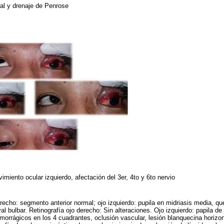
al y drenaje de Penrose
vimiento ocular izquierdo, afectación del 3er, 4to y 6to nervio
erecho: segmento anterior normal; ojo izquierdo: pupila en midriasis media, qu
al bulbar. Retinografía ojo derecho: Sin alteraciones. Ojo izquierdo: papila d
emorrágicos en los 4 cuadrantes, oclusión vascular, lesión blanquecina horizo