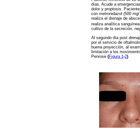
días. Acude a emergencias 
dolor y proptosis. Paciente
con metronidazol (500 mg/1
realiza el drenaje de absc
realiza analítica sanguíne
cultivo de la secreción, ne
Al segundo día post drenaje
por el servicio de oftalmol
buena proyección, al examen
limitación a los movimiento
Penrose
(
Figura 1
-
2
)
.