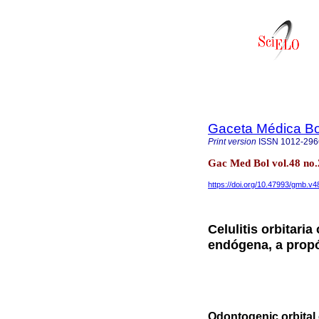
Gaceta Médica Bo
Print version
ISSN
1012-296
Gac Med Bol vol.48 n
https://doi.org/10.47993/gmb.v4
Celulitis orbitari
endógena, a propó
Odontogenic orbital 