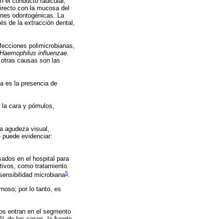
 el conducto radicular,
directo con la mucosa del
iones odontogénicas. La
és de la extracción dental,
nfecciones polimicrobianas,
Haemophilus influenzae.
otras causas son las
ria es la presencia de
 la cara y pómulos,
a agudeza visual,
e puede evidenciar:
sados en el hospital para
tivos, como tratamiento
5
sensibilidad microbiana
.
noso; por lo tanto, es
sos entran en el segmento
% de los casos, la fuente