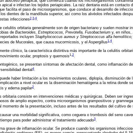
 un absceso periapical, que comienza cuando los microorganismos contaminan
 apical e infectan los tejidos periapicales. La raíz dentaria está en contacto 
 que facilita el paso de microorganismos, que conduce al desarrollo de infecc
 los dientes de la mandíbula superior, así como los alvéolos infectados despu
2
.
3
,
4
estas infecciones
.
e celulitis orbitaria generalmente son de origen bacteriano y suelen mostrar i
robias de
Bacteroides, Estreptococos, Prevotella, Fusobacterium
y, en niños,
reportados incluyen
Staphylococcus aureus y Streptococcus alfa hemolítico;
1
,
4
pecies de Mucorales, que causa mucormicosis, y el Aspergillus
.
ente clínico, la característica distintiva más importante de la celulitis orbita
1,
2
l movimiento ocular, proptosis y quemosis
.
ontogénico, se presentan síntomas de afectación dental, como inflamación de
4
rsensibilidad dental
.
ede haber limitación a los movimientos oculares, diplopía, disminución de l
omplicación a nivel ocular es la diseminación hematógena a la retina donde s
2
itis y edema papilar
.
tis orbitaria consiste en intervenciones médicas y quirúrgicas. Deben ser ingre
venosos de amplio espectro, contra microorganismos grampositivos y gramnega
al momento de la presentación, incluso antes de los resultados del cultivo de 
e causar una morbilidad significativa, como ceguera o trombosis del seno caver
3
tiempo para poder administrar el tratamiento adecuado
.
rma grave de inflamación ocular. Se produce cuando los organismos infeccio
ndoftalmitis endógena (EE), es menos común, representando alrededor del 5-15