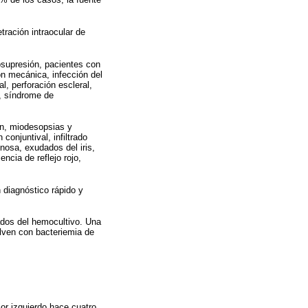
tración intraocular de
osupresión, pacientes con
ón mecánica, infección del
l, perforación escleral,
l, síndrome de
ión, miodesopsias y
conjuntival, infiltrado
nosa, exudados del iris,
encia de reflejo rojo,
n diagnóstico rápido y
tados del hemocultivo. Una
elven con bacteriemia de
or izquierdo hace cuatro