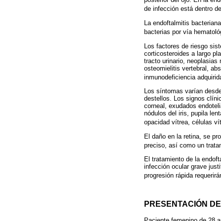
de infección está dentro d
La endoftalmitis bacterian
bacterias por vía hematoló
Los factores de riesgo sis
corticosteroides a largo p
tracto urinario, neoplasia
osteomielitis vertebral, a
inmunodeficiencia adquirid
Los síntomas varían desde d
destellos. Los signos clíni
corneal, exudados endoteli
nódulos del iris, pupila len
opacidad vítrea, células 
El daño en la retina, se pr
preciso, así como un trata
El tratamiento de la endoft
infección ocular grave jus
progresión rápida requerir
PRESENTACIÓN DE
Paciente femenino de 28 añ