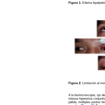
Figura 1:
Edema bipalpebr
Figura 2:
Limitación al mo
A la biomicroscopia; ojo d
intensa hiperemia conjuntiv
pálida, múltiples puntos h