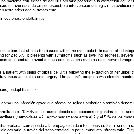
na paciente con signos de celulitis orbitaria posterior a la extracción del 3er 
ticos intravenosos de amplio espectro e intervención quirúrgica. La evolución 
spuesta adecuada al tratamiento.
; infecciones; endoftalmitis
ous infection that affects the tissues within the eye socket. In cases of odontoge
ing for 2 to 5%. It presents with symptoms such as swelling, redness, severe
gnosis is essential to avoid serious complications such as optic nerve damage
 a patient with signs of orbital cellulitis following the extraction of her upper 
travenous antibiotics and surgery. The patient's progress was closely monito
ctions; endophthalmitis
ia, como una infección grave que afecta los tejidos orbitarios o también denomi
esarrolla en el 70-80% de los casos debido a infecciones originadas en los sen
2
,
3
axilares y etmoidales
. Aproximadamente entre el 2 y el 5 % de los caso
is orbitaria, corresponde a la propagación de infecciones orales al seno maxil
elo orbitario, a través del seno etmoidal, o por el conducto infraorbitario. El