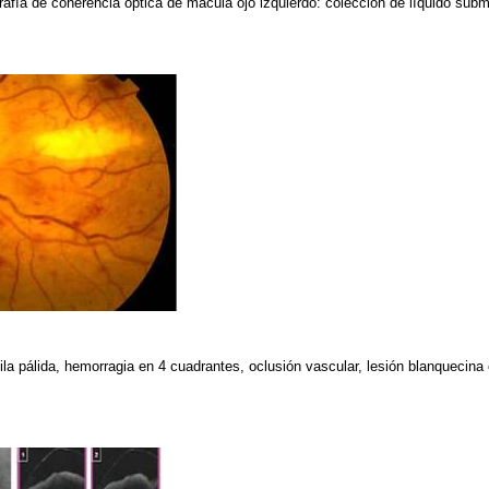
fía de coherencia óptica de macula ojo izquierdo: colección de líquido subm
la pálida, hemorragia en 4 cuadrantes, oclusión vascular, lesión blanquecin