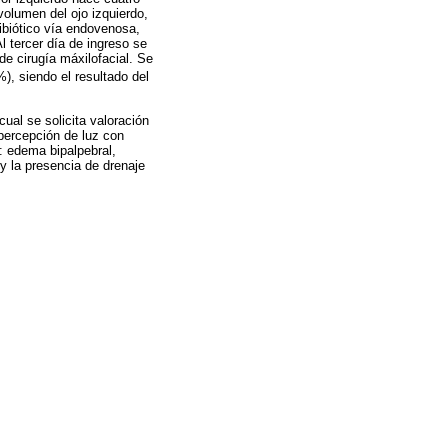
olumen del ojo izquierdo,
tibiótico vía endovenosa,
 tercer día de ingreso se
de cirugía máxilofacial. Se
), siendo el resultado del
cual se solicita valoración
 percepción de luz con
o: edema bipalpebral,
 y la presencia de drenaje