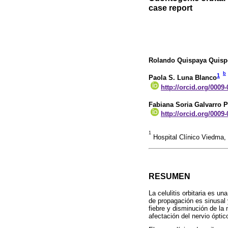
case report
Rolando Quispaya Quisp
b
1
Paola S. Luna Blanco
http://orcid.org/0009
Fabiana Soria Galvarro P
http://orcid.org/0009
1
Hospital Clínico Viedma,
RESUMEN
La celulitis orbitaria es u
de propagación es sinusal 
fiebre y disminución de la
afectación del nervio ópti