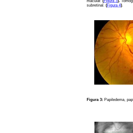
macular.
(
Figura 3
).
Tomogra
subretinal.
(
Figura 4
)
.
Figura 3:
Papiledema, papi