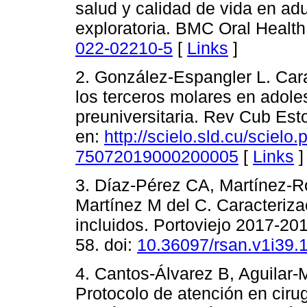
salud y calidad de vida en ad
exploratoria. BMC Oral Health
022-02210-5
[
Links
]
2. González-Espangler L. Cara
los terceros molares en adol
preuniversitaria. Rev Cub Est
en:
http://scielo.sld.cu/sciel
75072019000200005
[
Links
]
3. Díaz-Pérez CA, Martínez-
Martínez M del C. Caracteriza
incluidos. Portoviejo 2017-20
58. doi:
10.36097/rsan.v1i39.
4. Cantos-Álvarez B, Aguilar
Protocolo de atención en ciru