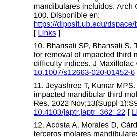
mandibulares incluidos. Arch
100. Disponible en:
https://diposit.ub.edu/dspace
[
Links
]
10. Bhansali SP, Bhansali S, Ti
for removal of impacted third 
difficulty indices. J Maxillofa
10.1007/s12663-020-01452-6
11. Jeyashree T, Kumar MPS. Ev
impacted mandibular third mol
Res. 2022 Nov;13(Suppl 1):S9
10.4103/japtr.japtr_362_22
[
L
12. Acosta A, Morales D, Cárd
terceros molares mandibulare