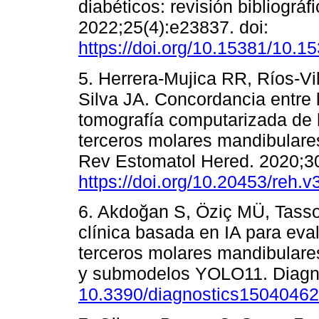
diabéticos: revisión bibliográ
2022;25(4):e23837. doi:
https://doi.org/10.15381/10.1
5. Herrera-Mujica RR, Ríos-Vi
Silva JA. Concordancia entre 
tomografía computarizada de h
terceros molares mandibulares 
Rev Estomatol Hered. 2020;30(
https://doi.org/10.20453/reh.v
6. Akdoğan S, Öziç MÜ, Tasso
clínica basada en IA para eval
terceros molares mandibulare
y submodelos YOLO11. Diagnos
10.3390/diagnostics15040462