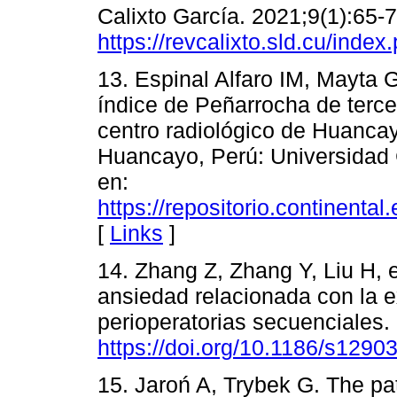
Calixto García. 2021;9(1):65-7
https://revcalixto.sld.cu/inde
13. Espinal Alfaro IM, Mayta
índice de Peñarrocha de terc
centro radiológico de Huanca
Huancayo, Perú: Universidad C
en:
https://repositorio.continent
[
Links
]
14. Zhang Z, Zhang Y, Liu H, e
ansiedad relacionada con la e
perioperatorias secuenciales.
https://doi.org/10.1186/s1290
15. Jaroń A, Trybek G. The pat