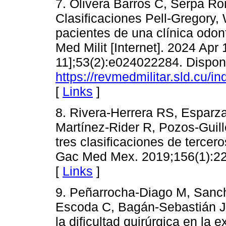
7. Olivera Barros C, Serpa R
Clasificaciones Pell-Gregory, 
pacientes de una clínica odon
Med Milit [Internet]. 2024 Apr
11];53(2):e024022284. Dispon
https://revmedmilitar.sld.cu/i
[
Links
]
8. Rivera-Herrera RS, Esparz
Martínez-Rider R, Pozos-Guill
tres clasificaciones de terce
Gac Med Mex. 2019;156(1):22
[
Links
]
9. Peñarrocha-Diago M, Sanc
Escoda C, Bagán-Sebastián JV
la dificultad quirúrgica en la