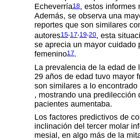
18
Echeverría
, estos informes
Además, se observa una mayo
reportes que son similares co
,
,
,
15
17
19
20
autores
, esta situa
se aprecia un mayor cuidado p
17
femenino
.
La prevalencia de la edad de 
29 años de edad tuvo mayor f
son similares a lo encontrado
, mostrando una predilección
pacientes aumentaba.
Los factores predictivos de co
inclinación del tercer molar in
mesial, en algo más de la mit