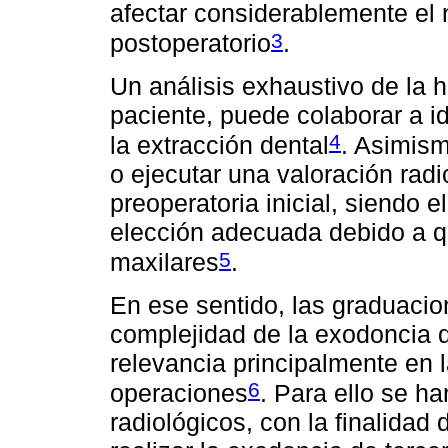
afectar considerablemente el n
3
postoperatorio
.
Un análisis exhaustivo de la h
paciente, puede colaborar a id
4
la extracción dental
. Asimism
o ejecutar una valoración radi
preoperatoria inicial, siendo 
elección adecuada debido a q
5
maxilares
.
En ese sentido, las graduacio
complejidad de la exodoncia 
relevancia principalmente en 
6
operaciones
. Para ello se h
radiológicos, con la finalidad 