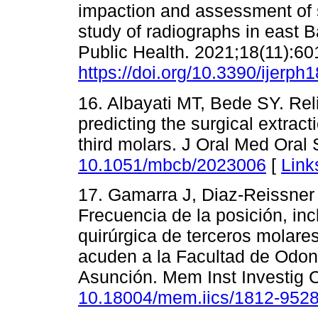
impaction and assessment of su
study of radiographs in east B
Public Health. 2021;18(11):601
https://doi.org/10.3390/ijerp
16. Albayati MT, Bede SY. Relia
predicting the surgical extract
third molars. J Oral Med Oral 
10.1051/mbcb/2023006
[
Link
17. Gamarra J, Diaz-Reissner
Frecuencia de la posición, inc
quirúrgica de terceros molar
acuden a la Facultad de Odon
Asunción. Mem Inst Investig C
10.18004/mem.iics/1812-9528