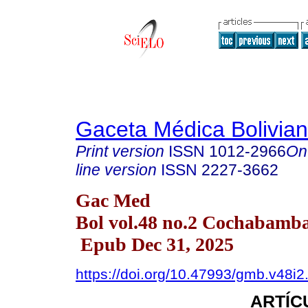
Gaceta Médica Bolivia
Print version
ISSN
1012-2966
On
line version
ISSN
2227-3662
Gac Med
Bol vol.48 no.2 Cochabamb
Epub Dec 31, 2025
https://doi.org/10.47993/gmb.v48i2
ARTÍC