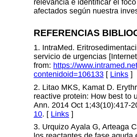
relevancia e identificar el fo
afectados según nuestra inves
REFERENCIAS BIBLIO
1. IntraMed. Eritrosedimentac
servicio de urgencias [Internet
from:
https://www.intramed.ne
contenidoid=106133
[
Links
]
2. Litao MKS, Kamat D. Erythr
reactive protein: How best to u
Ann. 2014 Oct 1;43(10):417-20
10
. [
Links
]
3. Urquizo Ayala G, Arteaga C
los reactantes de fase aguda 