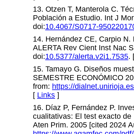
13. Otzen T, Manterola C. Té
Población a Estudio. Int J Mo
doi:
10.4067/S0717-95022017
14. Hernández CE, Carpio N. I
ALERTA Rev Cient Inst Nac Sa
doi:
10.5377/alerta.v2i1.7535
. 
15. Tamayo G. Diseños muestra
SEMESTRE ECONÓMICO 2014 [
from:
https://dialnet.unirioja.
[
Links
]
16. Díaz P, Fernández P. Inve
cualitativas: El test exacto d
Aten Prim. 2005 [cited 2024 A
https://www.agamfec.com/p