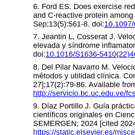
6. Ford ES. Does exercise red
and C-reactive protein among 
Sep;13(5):561-8. doi:
10.1097
7. Jeantin L, Cosserat J. Vel
elevada y síndrome inflamato
doi:
10.1016/S1636-5410(22)4
8. Del Pilar Navarro M. Veloc
métodos y utilidad clínica. C
27];17(2):79-86. Available fro
http://servicio.bc.uc.edu.ve/f
9. Díaz Portillo J. Guía práctic
científicos originales en Cienc
SEMERGEN; 2024 [cited 2024 
https://static.elsevier.es/m