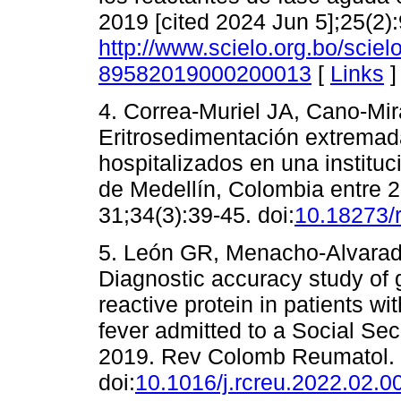
2019 [cited 2024 Jun 5];25(2):
http://www.scielo.org.bo/scie
89582019000200013
[
Links
]
4. Correa-Muriel JA, Cano-M
Eritrosedimentación extremad
hospitalizados en una instituc
de Medellín, Colombia entre 
31;34(3):39-45. doi:
10.18273/
5. León GR, Menacho-Alvarad
Diagnostic accuracy study of 
reactive protein in patients 
fever admitted to a Social Sec
2019. Rev Colomb Reumatol. 
doi:
10.1016/j.rcreu.2022.02.0