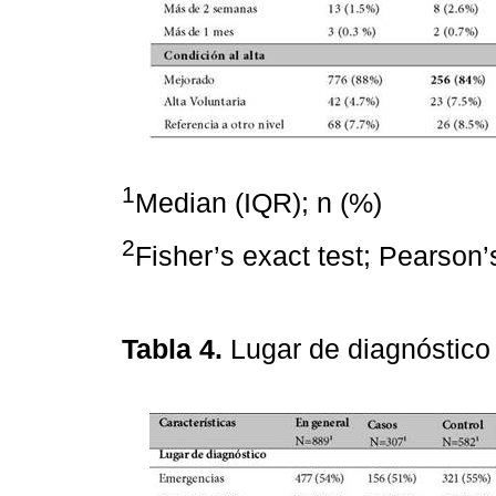
1
Median (IQR); n (%)
2
Fisher’s exact test; Pearson’
Tabla 4.
Lugar de diagnóstico