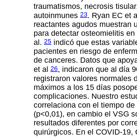
traumatismos, necrosis tisular
23
autoinmunes
. Ryan EC et a
reactantes agudos muestran un
para detectar osteomielitis en 
25
al.
indicó que estas variable
pacientes en riesgo de enferm
de canceres. Datos que apoya
26
et al
, indicaron que al día 
registraron valores normales
máximos a los 15 días posope
complicaciones. Nuestro estud
correlaciona con el tiempo de 
(p<0,01), en cambio el VSG so
resultados diferentes por cor
quirúrgicos. En el COVID-19, 