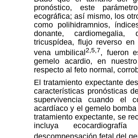
pronóstico, este parámet
ecográfica; así mismo, los otro
como polihidramnios, índice
donante, cardiomegalia, d
tricuspídea, flujo reverso en
2,5,7
vena umbilical
, fueron e
gemelo acardio, en nuestro
respecto al feto normal, corr
El tratamiento expectante de
características pronósticas d
supervivencia cuando el 
acardíaco y el gemelo bomba e
tratamiento expectante, se r
incluya ecocardiograf
descompensación fetal del 