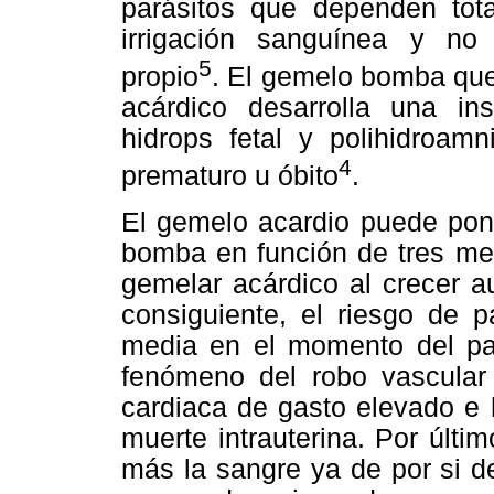
parásitos que dependen to
irrigación sanguínea y no t
5
propio
. El gemelo bomba que
acárdico desarrolla una ins
hidrops fetal y polihidroamn
4
prematuro u óbito
.
El gemelo acardio puede pone
bomba en función de tres mec
gemelar acárdico al crecer a
consiguiente, el riesgo de p
media en el momento del pa
fenómeno del robo vascular 
cardiaca de gasto elevado e 
muerte intrauterina. Por últ
más la sangre ya de por si 