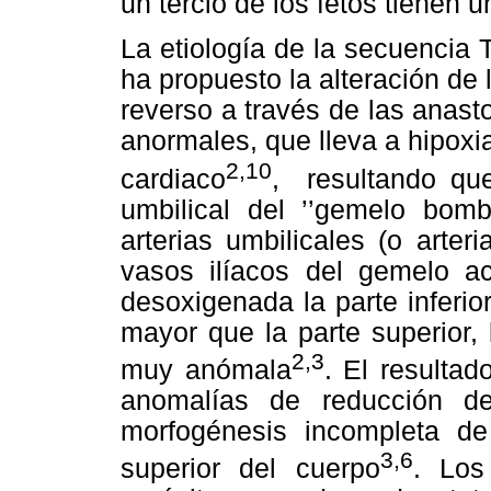
un tercio de los fetos tienen 
La etiología de la secuencia
ha propuesto la alteración de 
reverso a través de las anast
anormales, que lleva a hipoxia
2,10
cardiaco
, resultando que
umbilical del ’’gemelo bomb
arterias umbilicales (o arte
vasos ilíacos del gemelo ac
desoxigenada la parte inferi
mayor que la parte superior,
2,3
muy anómala
. El resulta
anomalías de reducción de
morfogénesis incompleta de 
3,6
superior del cuerpo
. Los