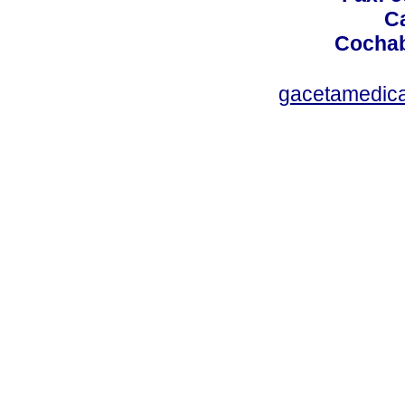
Ca
Cochab
gacetamedic