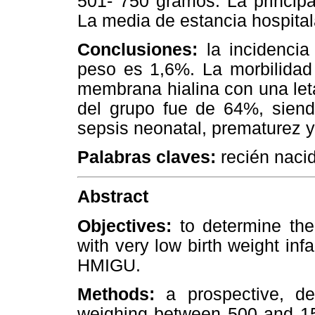
501- 750 gramos. La principa
La media de estancia hospitala
Conclusiones:
la incidencia
peso es 1,6%. La morbilidad
membrana hialina con una let
del grupo fue de 64%, siend
sepsis neonatal, prematurez y
Palabras claves:
recién nacid
Abstract
Objectives:
to determine the
with very low birth weight inf
HMIGU.
Methods:
a prospective, des
weighing between 500 and 15