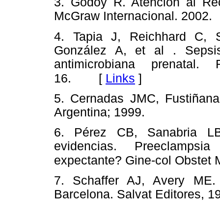
3. Godoy R. Atención al Re
McGraw Internacional. 2002.
4. Tapia J, Reichhard C, 
González A, et al . Sepsis
antimicrobiana prenatal. 
[
Links
]
16.
5. Cernadas JMC, Fustiñana
Argentina; 1999.
6. Pérez CB, Sanabria LB
evidencias. Preeclampsia
expectante? Gine-col Obstet 
7. Schaffer AJ, Avery ME.
Barcelona. Salvat Editores, 1