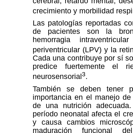
cerebral, retardo mental, des
crecimiento y morbilidad resp
Las patologías reportadas co
de pacientes son la bron
hemorragia intraventricul
periventricular (LPV) y la re
Cada una contribuye por sí so
predice fuertemente el r
3
neurosensorial
.
También se deben tener pr
importancia en el manejo de
de una nutrición adecuada. 
período neonatal afecta el cr
y causa cambios microscóp
maduración funcional de