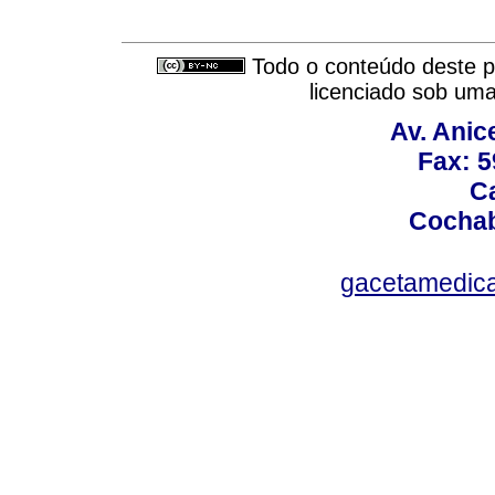
Todo o conteúdo deste pe
licenciado sob um
Av. Anic
Fax: 5
Ca
Cochab
gacetamedic