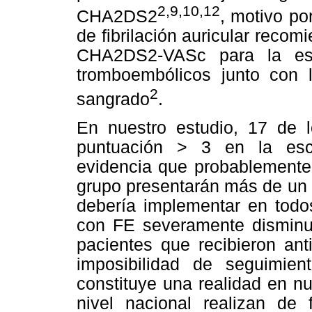
2,9,10,12
CHA2DS2
, motivo po
de fibrilación auricular reco
CHA2DS2-VASc para la estr
tromboembólicos junto con l
2
sangrado
.
En nuestro estudio, 17 de
puntuación > 3 en la es
evidencia que probablemente 
grupo presentarán más de un f
debería implementar en todos
con FE severamente disminui
pacientes que recibieron ant
imposibilidad de seguimien
constituye una realidad en n
nivel nacional realizan de