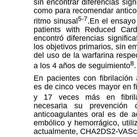
sin encontrar diferencias sign
como para recomendar antico
5-7
ritmo sinusal
.En el ensa
patients with Reduced Cardi
encontró diferencias signifi
los objetivos primarios, sin e
del uso de la warfarina respec
8
a los 4 años de seguimiento
.
En pacientes con fibrilación 
es de cinco veces mayor en fi
y 17 veces más en fibrilac
necesaria su prevención c
anticoagulantes oral es de ac
embólico y hemorrágico, util
actualmente, CHA2DS2-VASc