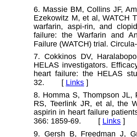
6. Massie BM, Collins JF, A
Ezekowitz M, et al, WATCH Tri
warfarin, aspi-rin, and clopi
failure: the Warfarin and An
Failure (WATCH) trial. Circula
7. Cokkinos DV, Haralabopo
HELAS investigators. Efficacy
heart failure: the HELAS stu
[
Links
]
32.
8. Homma S, Thompson JL, Pu
RS, Teerlink JR, et al, the 
aspirin in heart failure patie
[
Links
]
366: 1859-69.
9. Gersh B, Freedman J, Gr