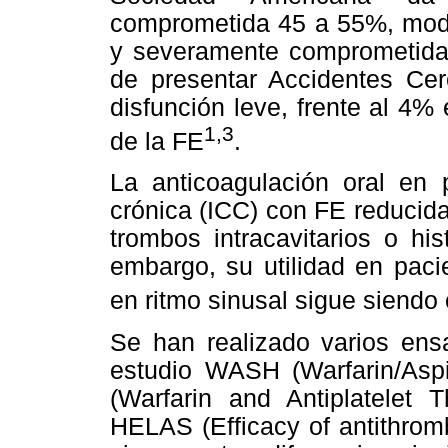
comprometida 45 a 55%, mo
y severamente comprometida
de presentar Accidentes Ce
disfunción leve, frente al 4
1,3
de la FE
.
La anticoagulación oral en p
crónica (ICC) con FE reducida 
trombos intracavitarios o hi
embargo, su utilidad en pac
en ritmo sinusal sigue siendo 
Se han realizado varios ensa
estudio WASH (
Warfarin/Asp
(Warfarin and Antiplatelet 
HELAS
(Efficacy of antithrom