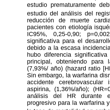
estudio prematuramente debi
estudio del análisis del re
reducción de muerte cardi
pacientes con etiología isqu
IC95%, 0,25-0,90; p=0,002
significativa para el desarrol
debido a la escasa incidenci
hubo diferencia significativ
principal, obteniendo para 
(7,93%/ año)
(hazard ratio
[HR
Sin embargo, la warfarina dis
accidente cerebrovascular 
aspirina, (1,36%/año); (HR=
análisis del HR durante e
progresivo para la warfarina 