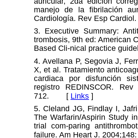
auricular, 2da edición corre
manejo de la fibrilación a
Cardiología. Rev Esp Cardiol.
3. Executive Summary: Antit
trombosis, 9th ed: American 
Based Cli-nical practice guid
4. Avellana P, Segovia J, Fe
X, et al. Tratamiento anticoag
cardiaca por disfunción sist
registro REDINSCOR. Rev 
. [
Links
]
712
5. Cleland JG, Findlay I, Jafri
The Warfarin/Aspirin Study i
trial com-paring antithrombot
failure. Am Heart J. 2004;148: