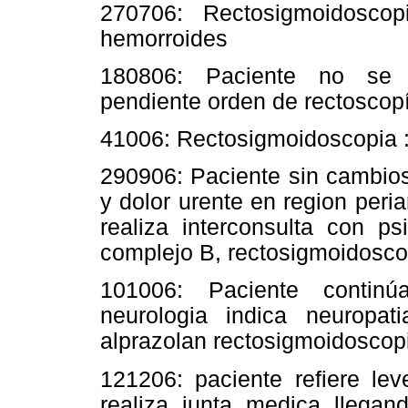
27­07­06: Rectosigmoidosc
hemorroides
18­08­06: Paciente no se r
pendiente orden de rectoscop
4­10­06: Rectosigmoidoscopia 
29­09­06: Paciente sin cambio
y dolor urente en region peria
realiza interconsulta con ps
complejo B, rectosigmoidosco
10­10­06: Paciente conti
neurologia indica neuropat
alprazolan rectosigmoidoscop
12­12­06: paciente refiere l
realiza junta medica llegan