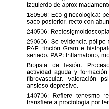
izquierdo de aproximadamente
18­05­06: Eco ginecologica: p
saco posterior, recto con abu
24­05­06: Rectosigmoidoscopia
29­06­06: Se evidencia pólipo 
PAP, tinción Gram e histopat
seriado. PAP: Inflamatorio, mo
Biopsia de lesión. Proceso
actividad aguda y formación 
fibrovascular. Valoración p
ansioso depresivo.
14­07­06: Refiere tenesmo r
transfiere a proctología por t