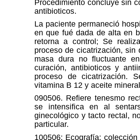
Procedimiento concluye sin co
antibioticos.
La paciente permaneció hospit
en que fué dada de alta en b
retorna a control; Se reali
proceso de cicatrización, sin
masa dura no fluctuante en 
curación, antibioticos y ant
proceso de cicatrización. S
vitamina B­ 12 y aceite mineral
09­05­06. Refiere tenesmo rec
se intensifica en al senta
ginecológico y tacto rectal,
particular.
10­05­06: Ecografía: colecció