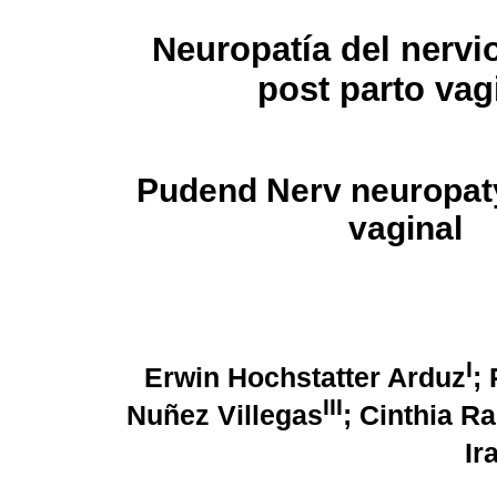
Neuropatía del nerv
post parto vag
Pudend Nerv neuropat
vaginal
I
Erwin Hochstatter Arduz
;
III
Nuñez Villegas
; Cinthia R
Ir