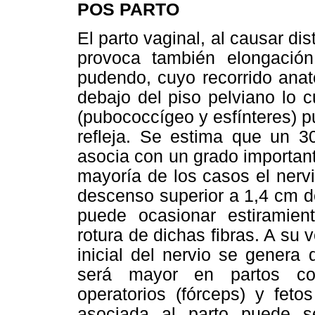
POS PARTO
El parto vaginal, al causar di
provoca también elongación
pudendo, cuyo recorrido anat
debajo del piso pelviano lo 
(pubococcígeo y esfínteres) p
refleja. Se estima que un 3
asocia con un grado importan
mayoría de los casos el nerv
descenso superior a 1,4 cm de 
puede ocasionar estiramien
rotura de dichas fibras. A su 
inicial del nervio se genera 
será mayor en partos con
operatorios (fórceps) y fet
asociada al parto puede se