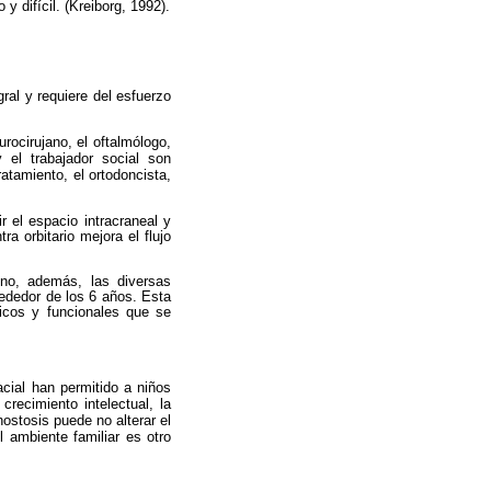
 difícil. (Kreiborg, 1992).
ral y requiere del esfuerzo
rocirujano, el oftalmólogo,
 y el trabajador social son
atamiento, el ortodoncista,
 el espacio intracraneal y
ra orbitario mejora el flujo
sino, además, las diversas
rededor de los 6 años. Esta
icos y funcionales que se
cial han permitido a niños
ecimiento intelectual, la
nostosis puede no alterar el
l ambiente familiar es otro