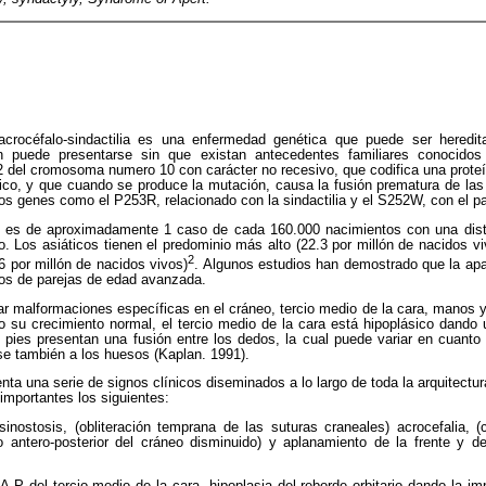
crocéfalo-sindactilia es una enfermedad genética que puede ser heredit
 puede presentarse sin que existan antecedentes familiares conocido
 del cromosoma numero 10 con carácter no recesivo, que codifica una proteí
tico, y que cuando se produce la mutación, causa la fusión prematura de la
os genes como el P253R, relacionado con la sindactilia y el S252W, con el p
n es de aproximadamente 1 caso de cada 160.000 nacimientos con una distri
 Los asiáticos tienen el predominio más alto (22.3 por millón de nacidos vi
2
6 por millón de nacidos vivos)
. Algunos estudios han demostrado que la apa
jos de parejas de edad avanzada.
ar malformaciones específicas en el cráneo, tercio medio de la cara, manos y
 su crecimiento normal, el tercio medio de la cara está hipoplásico dando
pies presentan una fusión entre los dedos, la cual puede variar en cuanto 
se también a los huesos (Kaplan. 1991).
ta una serie de signos clínicos diseminados a lo largo de toda la arquitectur
importantes los siguientes:
nostosis, (obliteración temprana de las suturas craneales) acrocefalia,
tro antero-posterior del cráneo disminuido) y aplanamiento de la frente y de