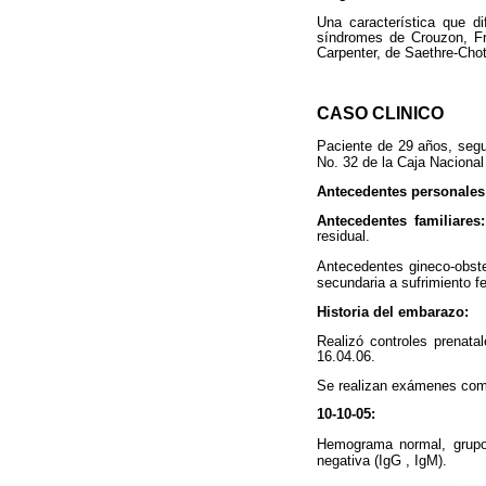
Una característica que d
síndromes de Crouzon, Fr
Carpenter, de Saethre-Chot
CASO CLINICO
Paciente de 29 años, segun
No. 32 de la Caja Naciona
Antecedentes personale
Antecedentes familiares
residual.
Antecedentes gineco-obste
secundaria a sufrimiento f
Historia del embarazo:
Realizó controles prenatal
16.04.06.
Se realizan exámenes comp
10-10-05:
Hemograma normal, grupo 
negativa (IgG , IgM).