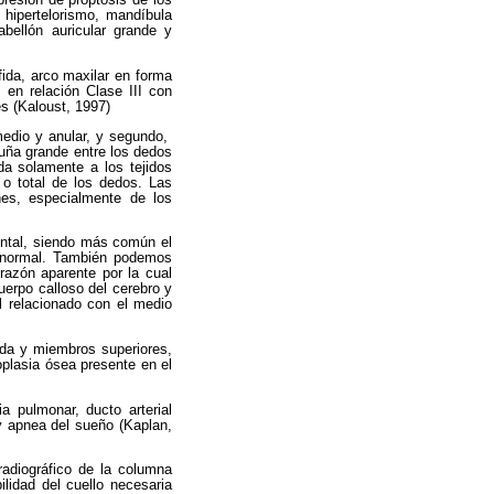
presión de proptosis de los
, hipertelorismo, mandíbula
abellón auricular grande y
fida, arco maxilar en forma
 en relación Clase III con
es (Kaloust, 1997)
medio y anular, y segundo,
 uña grande entre los dedos
da solamente a los tejidos
 o total de los dedos. Las
nes, especialmente de los
ental, siendo más común el
normal. También podemos
 razón aparente por la cual
erpo calloso del cerebro y
el relacionado con el medio
lda y miembros superiores,
oplasia ósea presente en el
a pulmonar, ducto arterial
 y apnea del sueño (Kaplan,
radiográfico de la columna
ilidad del cuello necesaria