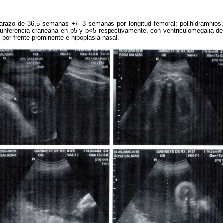
arazo de 36,5 semanas +/- 3 semanas por longitud femoral; polihidramnios,
cunferencia craneana en p5 y p<5 respectivamente, con ventriculomegalia de
o por frente prominente e hipoplasia nasal.