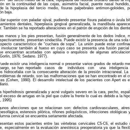
A-P del tercio medio de la cara, hipoplasia del reborde orbitario dando la im
ión en la continuidad de las cejas, asimetría facial, puente nasal hundido
 la hipoplasia del tercio medio, fisuras palpebrales antimon-goloides, p
ón baja.
ar superior con paladar ojival, pudiendo presentar fisura palatina o úvula bí
ientos dentales, hiperplasia gingival generalizada, la mandíbula aparece
r. También se ha reportado alteraciones en el patrón de erupción de los dient
as manos y los pies presentan, fusión generalmente de los dedos índice, 
spectivamente, presentan sindactilia. Puede existir la presencia de una sola
aspecto característico de "cuchara de sopa". La unión puede estar confina
o involucrar también al hueso en cuyo caso se presenta una fusión parcial
se encuentran acortadas con aplasia o anquilosis de algunas articulacio
Gorlin, 1976; Sedano. 1977).
uede existir una inteligencia normal o presentar varios grados de retardo m
embargo, se han reportado casos de individuos con una inteligencia 
 hidrocefalia con la consecuente alteración de la presión intracraneal. La
roblemas de retardo, son las malformaciones que se han encontrado en el cu
es (Cohen, 1990). El desarrollo intelectual de los pacientes con Apert es 
iario.
a hiperhidrosis generalizada y acné vulgaris severo en la cara, pecho, espa
el exceso de arrugas en la piel que cubre la frente lo cual es debido a la hip
, 1995)
unos afecciones que se relacionan son: defectos cardiovasculares, atresi
oesofágica, estenosis pilórica, riñones poliquísticos, infecciones otológicas
columna cervical se encuentra seriamente afectada.
esentan estos pacientes entre las vértebras cervicales C5-C6, el estudio 
, especialmente en la evaluación anestésica preoperatoria ya que la flexib