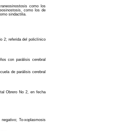
craneosinostosis como los
eosinostosis, como los de
omo sindactilia.
2; referida del policlínico
os con parálisis cerebral
uela de parálisis cerebral
pital Obrero No 2, en fecha
 negativo; To-xoplasmosis