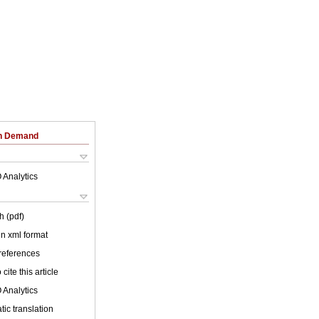
on Demand
 Analytics
h (pdf)
 in xml format
 references
cite this article
 Analytics
ic translation