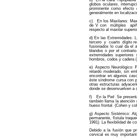
b) En la Cara: Hipoplasia 
globos oculares, interrupc
prominente como efecto de
generalmente en localizaci
c) En los Maxilares: Maxil
de V con múltiples apiñam
respecto al maxilar superio
d) En las Extremidades: L
tercero y cuarto dígito re
fusionados lo cual da el 
blandos o por el contrari
extremidades superiores 
hombros, codos y cadera (
e) Aspecto Neurológico: P
retardo moderado, sin 
encontrar en algunos casos
éste síndrome cursa con p
otras estructuras adyacent
donde se desenvuelven a d
f) En la Piel: Se present
también llama la atención 
hueso frontal. (Cohen y col
g) Aspecto Sistémico: Alg
permanente, fístula traque
1991). La flexibilidad de 
Debido a la fusión que pr
cervical es muy importante