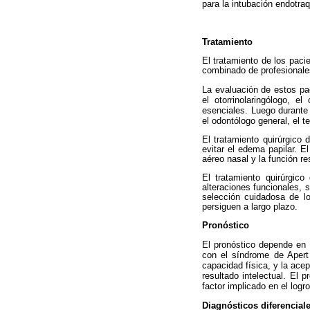
para la intubación endotra
Tratamiento
El tratamiento de los paci
combinado de profesionales
La evaluación de estos pac
el otorrinolaringólogo, el
esenciales. Luego durante 
el odontólogo general, el t
El tratamiento quirúrgico
evitar el edema papilar. El
aéreo nasal y la función res
El tratamiento quirúrgico
alteraciones funcionales, 
selección cuidadosa de l
persiguen a largo plazo.
Pronóstico
El pronóstico depende en 
con el síndrome de Apert
capacidad física, y la acep
resultado intelectual. El 
factor implicado en el logro
Diagnósticos diferencial