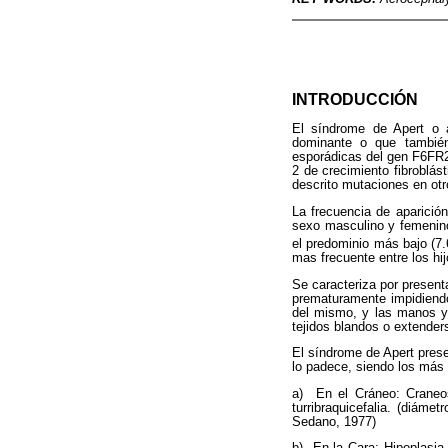
INTRODUCCIÓN
El síndrome de Apert o a
dominante o que también
esporádicas del gen F6FR2
2 de crecimiento fibroblás
descrito mutaciones en otr
La frecuencia de aparició
sexo masculino y femenino.
el predominio más bajo (7.
mas frecuente entre los hi
Se caracteriza por present
prematuramente impidiendo
del mismo, y las manos y 
tejidos blandos o extender
El síndrome de Apert presen
lo padece, siendo los más 
a) En el Cráneo: Craneosi
turribraquicefalia. (diáme
Sedano, 1977)