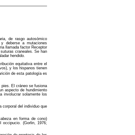
aria, de rasgo autosómico
s y deberse a mutaciones
na llamada factor Receptor
s suturas craneales. Se han
aladar hendido.
bución equitativa entre el
vos), y los hispanos tienen
rición de esta patología es
 pies. El cráneo se fusiona
 un aspecto de hundimiento
a involucrar solamente los
a corporal del individuo que
 (cabeza en forma de cono)
l occipucio. (Gorlin, 1976;