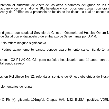
iferencia al síndrome de Apert de los otros síndromes del grupo de las 
accaro y con el síndrome 18q heredado y con otros que cursan con cran
zen y de Pfeiffer, es la presencia de fusión de los dedos, lo cual se conoce c
digesta, que acude al Servicio de Gineco - Obstetria del Hospital Obrero No 
l de Salud con el diagnostico de embarazo de 32 semanas por U.P.M.
s
: No refiere ninguno significativo
:
Padres aparentemente sanos, esposo aparentemente sano, hija de 14 añ
tricos: G2 P1 A0 C0. G1: parto eutócico hospitalario hace 14 anos, con sec
etal agudo severo.
es en Policlínico No 32, referida al servicio de Gineco-obstetricia de Hos
lementarios de rutina:
O Rh (+); glicemia 101mg/dl, Chagas HAI: 1/32; ELISA: positivo; VDRL