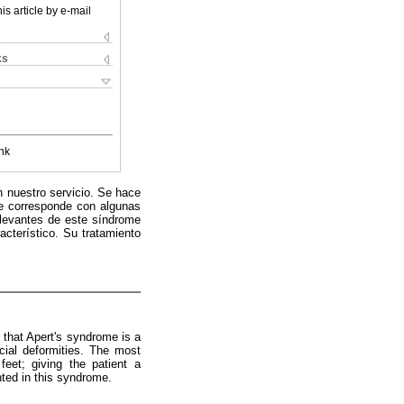
is article by e-mail
ks
nk
n nuestro servicio. Se hace
ue corresponde con algunas
elevantes de este síndrome
acterístico. Su tratamiento
 that Apert's syndrome is a
cial deformities. The most
eet; giving the patient a
nted in this syndrome.