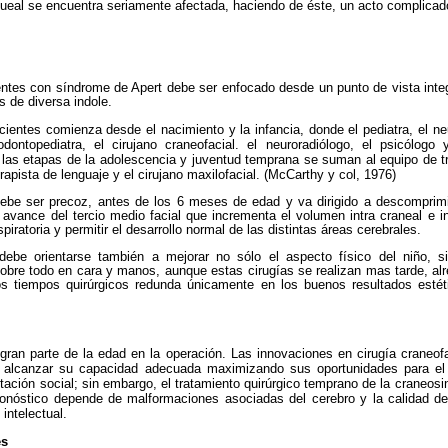
queal se encuentra seriamente afectada, haciendo de éste, un acto complicado y
entes con síndrome de Apert debe ser enfocado desde un punto de vista integ
 de diversa indole.
ientes comienza desde el nacimiento y la infancia, donde el pediatra, el neu
 odontopediatra, el cirujano craneofacial. el neuroradiólogo, el psicólogo
las etapas de la adolescencia y juventud temprana se suman al equipo de tr
erapista de lenguaje y el cirujano maxilofacial. (McCarthy y col, 1976)
 debe ser precoz, antes de los 6 meses de edad y va dirigido a descomprimir
 avance del tercio medio facial que incrementa el volumen intra craneal e int
piratoria y permitir el desarrollo normal de las distintas áreas cerebrales.
 debe orientarse también a mejorar no sólo el aspecto físico del niño, 
sobre todo en cara y manos, aunque estas cirugías se realizan mas tarde, al
os tiempos quirúrgicos redunda únicamente en los buenos resultados estét
gran parte de la edad en la operación. Las innovaciones en cirugía craneofa
 alcanzar su capacidad adecuada maximizando sus oportunidades para el cr
tación social; sin embargo, el tratamiento quirúrgico temprano de la craneosi
pronóstico depende de malformaciones asociadas del cerebro y la calidad de
 intelectual.
es