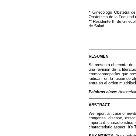
* Ginecologo Obstetra d
Obstetricia de la Faculta
** Residente III de Gineco
de Salud
RESUMEN
Se presenta el reporte de 
una revisión de la litera
cromosomopatías que prese
radican, en la fusión de a
entra en el orden multidis
Palabras clave:
Acrocefali
ABSTRACT
We report an case of newbo
congenital disease, assoc
important characteristic
characteristic aspect. It's
KEY WORDS:
Acrocephaly