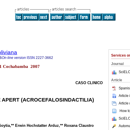
liviana
Services 
6
On-line version
ISSN
2227-3662
Journal
o.1 Cochabamba 2007
SciELO
Article
CASO CLINICO
Spanis
Article
 APERT (ACROCEFALOSINDACTILIA)
Article
How to 
SciELO
 Goytia,** Erwin Hochstatter Arduz,** Roxana Claustro
Automat