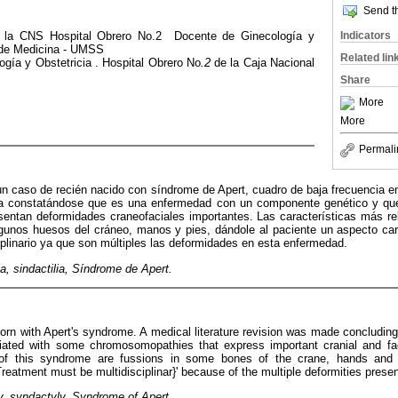
Send th
Indicators
e la CNS Hospital Obrero No.2 Docente de Ginecología y
d de Medicina - UMSS
Related lin
logía y Obstetricia . Hospital Obrero No
.2
de la Caja Nacional
Share
More
More
Permali
un caso de recién nacido con síndrome de Apert, cuadro de baja frecuencia e
tura constatándose que es una enfermedad con un componente genético y q
ntan deformidades craneofaciales importantes. Las características más r
lgunos huesos del cráneo, manos y pies, dándole al paciente un aspecto car
ciplinario ya que son múltiples las deformidades en esta enfermedad.
a, sindactilia, Síndrome de Apert.
rn with Apert's syndrome. A medical literature revision was made concluding
iated with some chromosomopathies that express important cranial and fa
s of this syndrome are fussions in some bones of the crane, hands and f
 Treatment must be multidisciplinar}' because of the multiple deformities prese
, syndactyly, Syndrome of Apert.