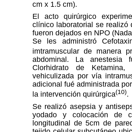
cm x 1.5 cm).
El acto quirúrgico experime
clínico laboratorial se realiz
fueron dejados en NPO (Nada p
Se les administró Cefotax
imtramuscular de manera pro
abdominal. La anestesia 
Clorhidrato de Ketamina,
vehiculizada por vía intramu
adicional fué administrada por
(10)
la intervención quirúrgica
.
Se realizó asepsia y antisep
yodado y colocación de ca
longitudinal de 5cm de pare
tejido celular subcutáneo ub