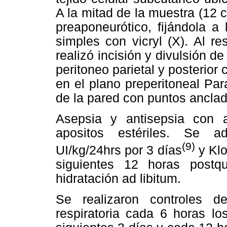
A la mitad de la muestra (12 
preaponeurótico, fijándola a
simples con vicryl (X). Al r
realizó incisión y divulsión d
peritoneo parietal y posterior
en el plano preperitoneal Pa
de la pared con puntos anclad
Asepsia y antisepsia con 
apositos estériles. Se ad
(9)
UI/kg/24hrs por 3 días
y Klo
siguientes 12 horas postqui
hidratación ad libitum.
Se realizaron controles d
respiratoria cada 6 horas lo