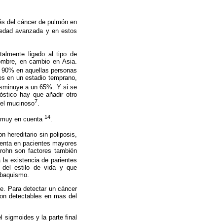
és del cáncer de pulmón en
medad avanzada y en estos
almente ligado al tipo de
ombre, en cambio en Asia.
l 90% en aquellas personas
es en un estadio temprano,
isminuye a un 65%. Y si se
óstico hay que añadir otro
7
 el mucinoso
.
14
os muy en cuenta
.
n hereditario sin poliposis,
senta en pacientes mayores
Crohn son factores también
 la existencia de parientes
 del estilo de vida y que
tabaquismo.
te. Para detectar un cáncer
 son detectables en mas del
l sigmoides y la parte final