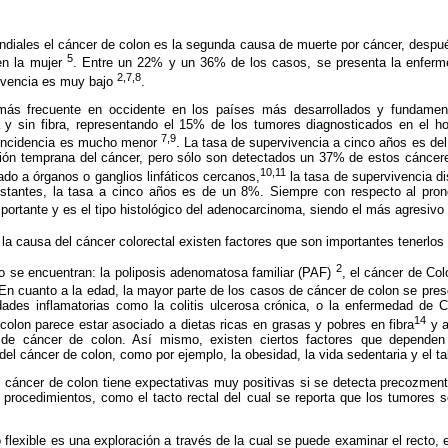
ndiales el cáncer de colon es la segunda causa de muerte por cáncer, despu
5
en la mujer
. Entre un 22% y un 36% de los casos, se presenta la enfer
2,7,8
vivencia es muy bajo
.
ás frecuente en occidente en los países más desarrollados y fundament
 y sin fibra, representando el 15% de los tumores diagnosticados en el h
7,9
a incidencia es mucho menor
. La tasa de supervivencia a cinco años es de
ión temprana del cáncer, pero sólo son detectados un 37% de estos cáncer
10,11
ado a órganos o ganglios linfáticos cercanos,
la tasa de supervivencia d
stantes, la tasa a cinco años es de un 8%. Siempre con respecto al pron
ortante y es el tipo histológico del adenocarcinoma, siendo el más agresivo
 la causa del cáncer colorectal existen factores que son importantes tenerl
2
go se encuentran: la poliposis adenomatosa familiar (PAF)
, el cáncer de Colo
 En cuanto a la edad, la mayor parte de los casos de cáncer de colon se pre
des inflamatorias como la colitis ulcerosa crónica, o la enfermedad de 
14
colon parece estar asociado a dietas ricas en grasas y pobres en fibra
y a
de cáncer de colon. Así mismo, existen ciertos factores que dependen
 del cáncer de colon, como por ejemplo, la obesidad, la vida sedentaria y el 
l cáncer de colon tiene expectativas muy positivas si se detecta precozmen
s procedimientos, como el tacto rectal del cual se reporta que los tumores
flexible es una exploración a través de la cual se puede examinar el recto, e