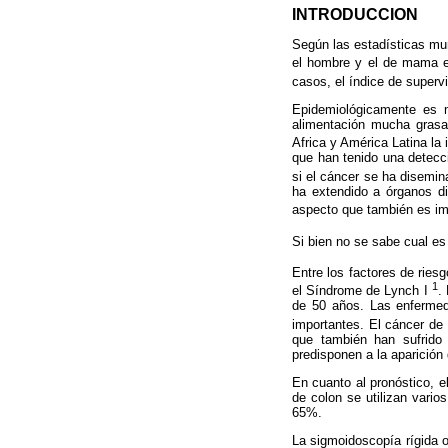
INTRODUCCION
Según las estadísticas mu
el hombre y el de mama 
casos, el índice de super
Epidemiológicamente es m
alimentación mucha grasa
Africa y América Latina l
que han tenido una detecc
si el cáncer se ha disemin
ha extendido a órganos di
aspecto que también es imp
Si bien no se sabe cual es
Entre los factores de ries
1
el Síndrome de Lynch I
.
de 50 años. Las enfermeda
importantes. El cáncer de 
que también han sufrido 
predisponen a la aparición
En cuanto al pronóstico, e
de colon se utilizan vario
65%.
La sigmoidoscopía rígida o 