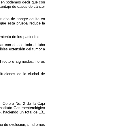
xamen podemos decir que con
rcentaje de casos de cáncer
 prueba de sangre oculta en
que esta prueba reduce la
miento de los pacientes.
r con detalle todo el tubo
ibles extensión del tumor a
l recto o sigmoides, no es
tituciones de la ciudad de
al Obrero No. 2 de la Caja
stituto Gastroenterológico
, haciendo un total de 131
mpo de evolución, síndromes