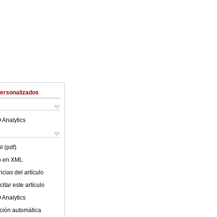
Personalizados
 Analytics
l (pdf)
lo en XML
cias del artículo
itar este artículo
 Analytics
ción automática