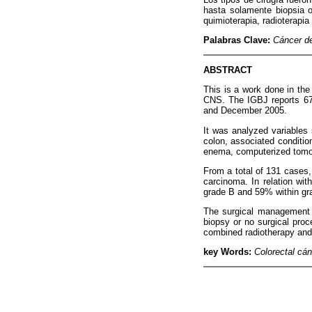
hasta solamente biopsia o
quimioterapia, radioterapia
Palabras Clave:
Cáncer de 
ABSTRACT
This is a work done in the
CNS. The IGBJ reports 6
and December 2005.
It was analyzed variables 
colon, associated conditi
enema, computerized tomog
From a total of 131 cases
carcinoma. In relation wit
grade B and 59% within grad
The surgical management wa
biopsy or no surgical proc
combined radiotherapy an
key Words:
Colorectal cán