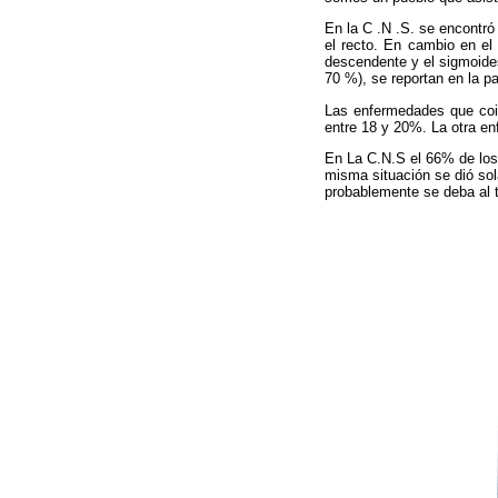
En la C .N .S. se encontr
el recto. En cambio en el
descendente y el sigmoides
70 %), se reportan en la pa
Las enfermedades que coin
entre 18 y 20%. La otra en
En La C.N.S el 66% de los
misma situación se dió sol
probablemente se deba al t