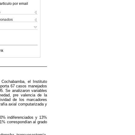
articulo por email
s
cionados
nk
 Cochabamba, el Instituto
reporta 67 casos manejados
5. Se analizaron variables
medad, pre valencia de la
tividad de los marcadores
afía axial computarizada y
20% indiferenciados y 13%
41% correspondían al grado
o derecha, transvesectomía,