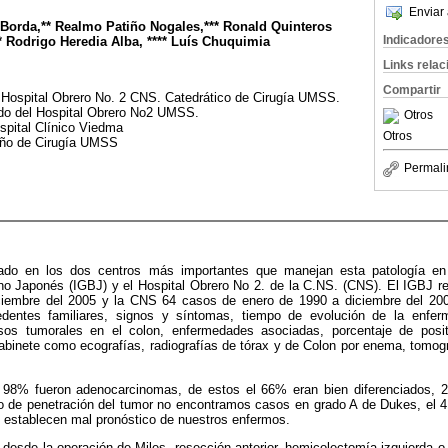
Enviar 
orda,** Realmo Patiño Nogales,*** Ronald Quinteros
Indicadore
** Rodrigo Heredia Alba, **** Luís Chuquimia
Links rela
Compartir
a Hospital Obrero No. 2 CNS. Catedrático de Cirugía UMSS.
ado del Hospital Obrero No2 UMSS.
Otros
ospital Clínico Viedma
Otros
 año de Cirugía UMSS
Permali
zado en los dos centros más importantes que manejan esta patología en
ano Japonés (IGBJ) y el Hospital Obrero No 2. de la C.NS. (CNS). El IGBJ 
ciembre del 2005 y la CNS 64 casos de enero de 1990 a diciembre del 200
entes familiares, signos y síntomas, tiempo de evolución de la enfer
esos tumorales en el colon, enfermedades asociadas, porcentaje de posi
binete como ecografías, radiografías de tórax y de Colon por enema, tomogr
l 98% fueron adenocarcinomas, de estos el 66% eran bien diferenciados, 
 de penetración del tumor no encontramos casos en grado A de Dukes, el 
e establecen mal pronóstico de nuestros enfermos.
n desde la operación de Miles, resección anterior, hemicolectomía izquierda 