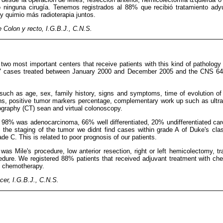
 ninguna cirugía. Tenemos registrados al 88% que recibió tratamiento ad
 y quimio más radioterapia juntos.
Colon y recto, I.G.B.J., C.N.S.
 two most important centers that receive patients with this kind of pathol
7 cases treated between January 2000 and December 2005 and the CNS 64
such as age, sex, family history, signs and symptoms, time of evolution of
ons, positive tumor markers percentage, complementary work up such as ultra
raphy (CT) sean and virtual colonoscopy.
, 98% was adenocarcinoma, 66% well differentiated, 20% undifferentiated 
h the staging of the tumor we didnt find cases within grade A of Duke's cla
e C. This is related to poor prognosis of our patients.
s Mile's procedure, low anterior resection, right or left hemicolectomy, t
edure. We registered 88% patients that received adjuvant treatment with che
d chemotherapy.
cer, I.G.B.J., C.N.S.