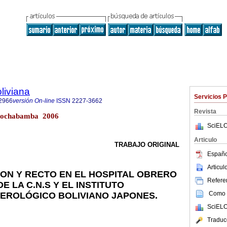
liviana
Servicios 
2966
versión On-line
ISSN
2227-3662
Revista
 Cochabamba 2006
SciELO
Articulo
TRABAJO ORIGINAL
Españo
Articu
ON Y RECTO EN EL HOSPITAL OBRERO
Referen
 DE LA C.N.S Y EL INSTITUTO
Como c
EROLÓGICO BOLIVIANO JAPONES.
SciELO
Traduc