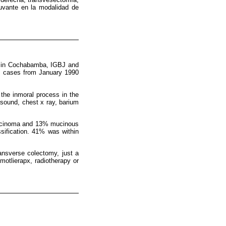
yuvante en la modalidad de
ogy in Cochabamba, IGBJ and
 cases from January 1990
 the inmoral process in the
sound, chest x ray, barium
carcinoma and 13% mucinous
ssification. 41% was within
ransverse colectomy, just a
motlierapx, radiotherapy or