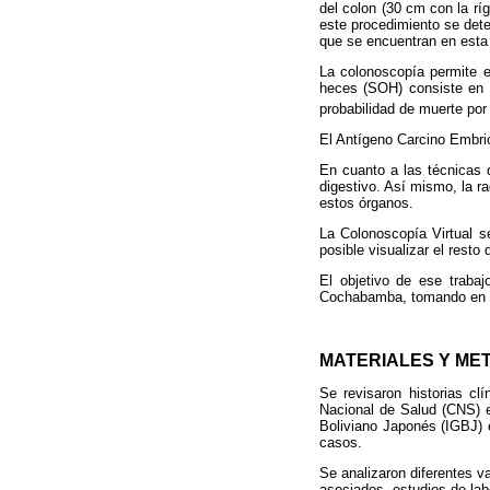
del colon (30 cm con la rí
este procedimiento se dete
que se encuentran en esta
La colonoscopía permite ex
heces (SOH) consiste en 
probabilidad de muerte po
El Antígeno Carcino Embri
En cuanto a las técnicas 
digestivo. Así mismo, la r
estos órganos.
La Colonoscopía Virtual s
posible visualizar el resto
El objetivo de ese trabaj
Cochabamba, tomando en cu
MATERIALES Y ME
Se revisaron historias cl
Nacional de Salud (CNS) e
Boliviano Japonés (IGBJ) 
casos.
Se analizaron diferentes v
asociados, estudios de labo