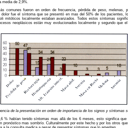
a media de 2,9%.
s comunes fueron en orden de frecuencia, pérdida de peso, melenas, p
El dolor fue el síntoma que se presentó en mas del 50% de los pacientes, l
poli mitóticos localmente estaban avanzados. Todos estos síntomas signif
rocesos neoplásicos están muy evolucionados localmente y segundo que el 
encia de la presentación en orden de importancia de los signos y síntomas s
6,6 % habían tenido síntomas mas allá de los 6 meses, esto significa que
n pronóstico mas sombrío. Culturalmente por este hecho y por los otros que
a a la consulta medica a pesar de presentar síntomas que lo ameriten.