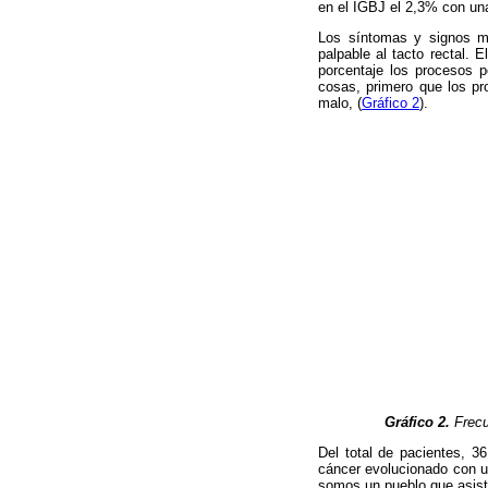
en el IGBJ el 2,3% con un
Los síntomas y signos má
palpable al tacto rectal. 
porcentaje los procesos 
cosas, primero que los p
malo, (
Gráfico 2
).
Gráfico 2.
Frecu
Del total de pacientes, 3
cáncer evolucionado con u
somos un pueblo que asist