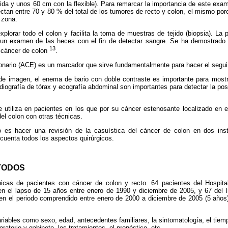
gida y unos 60 cm con la flexible). Para remarcar la importancia de este e
ctan entre 70 y 80 % del total de los tumores de recto y colon, el mismo po
 zona.
plorar todo el colon y facilita la toma de muestras de tejido (biopsia). La
un examen de las heces con el fin de detectar sangre. Se ha demostrado 
13
r cáncer de colon
.
onario (ACE) es un marcador que sirve fundamentalmente para hacer el segui
de imagen, el enema de bario con doble contraste es importante para mostra
adiografía de tórax y ecografía abdominal son importantes para detectar la pos
e utiliza en pacientes en los que por su cáncer estenosante localizado en e
 del colon con otras técnicas.
o es hacer una revisión de la casuística del cáncer de colon en dos ins
enta todos los aspectos quirúrgicos.
TODOS
ínicas de pacientes con cáncer de colon y recto. 64 pacientes del Hospit
n el lapso de 15 años entre enero de 1990 y diciembre de 2005, y 67 del In
en el periodo comprendido entre enero de 2000 a diciembre de 2005 (5 años)
ariables como sexo, edad, antecedentes familiares, la sintomatología, el tie
ratorio y gabinete, los tratamientos, el pronóstico, etc.