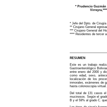
* Prudencio Guzmán B
Virreyra,**
* Jefe del Dpto. de Cirugí
** Cirujano General egres
*** Cirujano General del H
**** Residentes de tercer
RESUMEN
Este es un trabajo reali
Gastroenterológico Bolivi
entre enero del 2000 y di
como edad, sexo, anteced
localización de los proc
inmorales, exámenes de ga
hasta colonoscopia virtual.
Del total de 131 casos e
mucinosos. Según el grado
B y el 59% al grado C. qu
Los tipos de cirugía fuero