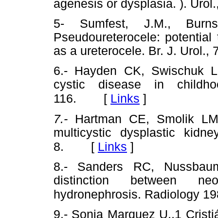
agenesis or dysplasia. ). Urol
5- Sumfest, J.M., Bu
Pseudoureterocele: potential 
as a ureterocele. Br. J. Urol.,
6.- Hayden CK, Swischuk L
cystic disease in childh
[
Links
]
116.
7.-
Hartman CE, Smolik LM
multicystic dysplastic kid
[
Links
]
8.
8.- Sanders RC, Nussbau
distinction between ne
hydronephrosis. Radiology 19
9.- Sonia Marquez U.,1 Cristi