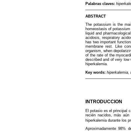
Palabras claves:
hiperkal
ABSTRACT
The potassium is the main 
homeostasis of potassium t
liquid and pharmacological
acidosis, respiratory aci
has two important function
membrane rest. Like cons
organism, when depolarizin
of the rate of the myocard
described and of very low w
hiperkalemia.
Key words:
hiperkalemia, 
INTRODUCCION
El potasio es el principal 
recién nacidos, más aún
hiperkalemia durante los p
Aproximadamente 98% del 