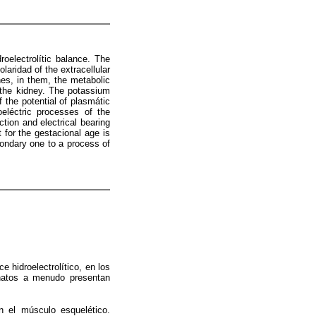
roelectrolític balance. The
aridad of the extracellular
nes, in them, the metabolic
 the kidney. The potassium
 the potential of plasmátic
eléctric processes of the
tion and electrical bearing
 for the gestacional age is
econdary one to a process of
e hidroelectrolítico, en los
natos a menudo presentan
n el músculo esquelético.