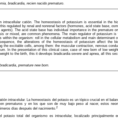
emia, bradicardia, recien nacido prematuro
.
intracellular catión. The homeostasis of potassium is essential in the hid
his regulated by renal and nonrenal factors (hormones, acid state base, osmol
 agents). The acid state base has individual importance in the premature o
dosis or mixed, are common phenomena. The main regulator of potassium is
s within the organism: roll in the cellular metabolism and main determinant of
equence, the alterations of the homeostasis of potassium affect the bio
g the excitable cells, among them: the muscular contraction, nervous conduc
ium. In the presentation of this clinical case, case of new born of low weight
eight to the birth, this it develops bradicardia severe and apnea, all this s
bradicardia, premature new born.
catión intracelular. La homeostasis del potasio es un tópico crucial en el balanc
 en prematuros y en los que son de muy bajo peso al nacer, estos neo
2
rimeros días después del nacimiento.
potasio total del organismo es intracelular, localizado principalmente e