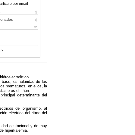
articulo por email
s
cionados
nk
idroelectrolítico.
o base, osmolaridad de los
los prematuros, en ellos, la
tasio es el riñón.
principal determinante del
ctricos del organismo, al
ión eléctrica del ritmo del
a edad gestacional y de muy
de hiperkalemia.