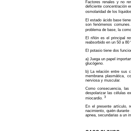
Factores renales y no re
deficiente concentración e
osmolaridad de los líquido
El estado ácido base tiene 
son fenómenos comunes. E
problema de base, la como 
El riñón es el principal r
reabsorbido en un 50 a 80 
El potasio tiene dos funcio
a) Juega un papel importan
glucógeno.
b) La relación entre sus c
membrana plasmática, con
nerviosa y muscular.
Como consecuencia, las a
despolarizar las células e
3
miocardio.
En el presente artículo,
nacimiento, quién durante 
apnea, secundarias a un inc