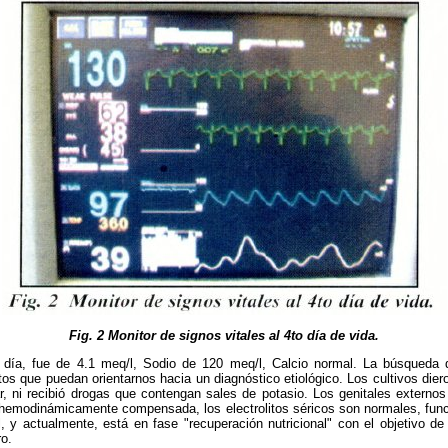
Fig. 2 Monitor de signos vitales al 4to
día
de vida.
to día, fue de 4.1 meq/l, Sodio de 120 meq/l, Calcio normal. La búsqueda
tos que puedan orientarnos hacia un diagnóstico etiológico. Los cultivos dier
ular, ni recibió drogas que contengan sales de potasio. Los genitales externo
hemodinámicamente compensada, los electrolitos séricos son normales, func
l, y actualmente, está en fase "recuperación nutricional" con el objetivo de
o.