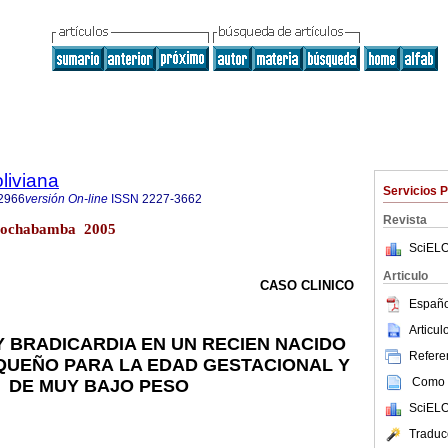
liviana
Servicios 
2966
versión On-line
ISSN
2227-3662
Revista
 Cochabamba 2005
SciELO
Articulo
CASO CLINICO
Españo
Articu
Y BRADICARDIA EN UN RECIEN NACIDO
Referen
QUEÑO PARA
LA EDAD GESTACIONAL Y
Como c
DE
MUY BAJO PESO
SciELO
Traduc