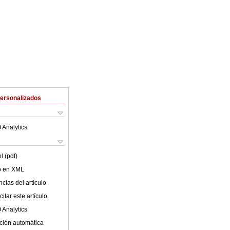
Personalizados
 Analytics
l (pdf)
lo en XML
cias del artículo
itar este artículo
 Analytics
ción automática