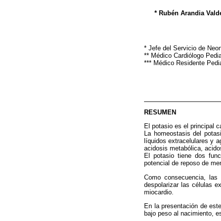
* Rubén Arandia Vald
* Jefe del Servicio de Neo
** Médico Cardiólogo Pedia
*** Médico Residente Pedia
RESUMEN
El potasio es el principal 
La homeostasis del potasi
líquidos extracelulares y a
acidosis metabólica, acidos
El potasio tiene dos func
potencial de reposo de me
Como consecuencia, las a
despolarizar las células e
miocardio.
En la presentación de este
bajo peso al nacimiento, e