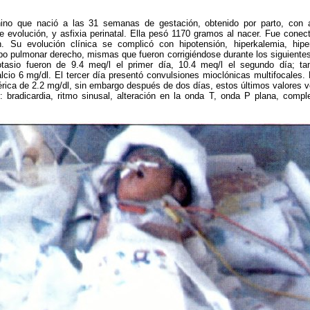
no que nació a las 31 semanas de gestación, obtenido por parto, con 
evolución, y asfixia perinatal. Ella pesó 1170 gramos al nacer. Fue conec
. Su evolución clínica se complicó con hipotensión, hiperkalemia, hipe
po pulmonar derecho, mismas que fueron corrigiéndose durante los siguientes
tasio fueron de 9.4 meq/l el primer día, 10.4 meq/l el segundo día; t
lcio 6 mg/dl. El tercer día presentó convulsiones mioclónicas multifocales. 
sérica de 2.2 mg/dl, sin embargo después de dos días, estos últimos valores vo
: bradicardia, ritmo sinusal, alteración en la onda T, onda P plana, co