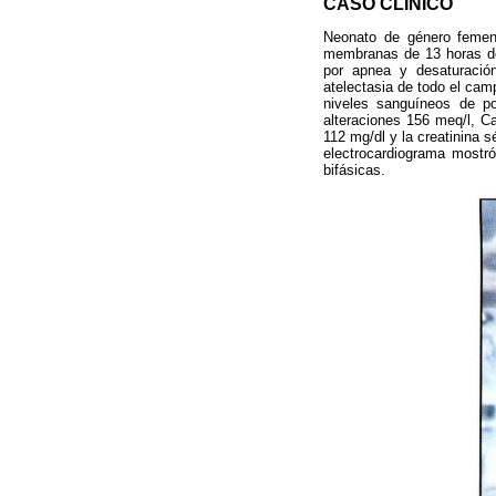
CASO CLINICO
Neonato de género femeni
membranas de 13 horas de 
por apnea y desaturación
atelectasia de todo el cam
niveles sanguíneos de po
alteraciones 156 meq/l, Ca
112 mg/dl y la creatinina 
electrocardiograma mostró
bifásicas.