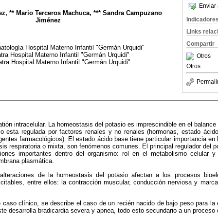
Enviar 
ez, ** Mario Terceros Machuca, *** Sandra Campuzano
Indicadore
Jiménez
Links rela
Compartir
natología Hospital Materno Infantil "Germán Urquidi"
tra Hospital Materno Infantil "Germán Urquidi"
Otros
tra Hospital Materno Infantil "Germán Urquidi"
Otros
Permali
catión intracelular. La homeostasis del potasio es imprescindible en el balance h
o esta regulada por factores renales y no renales (hormonas, estado ácid
gentes farmacológicos). El estado ácido base tiene particular importancia en 
is respiratoria o mixta, son fenómenos comunes. El principal regulador del po
iones importantes dentro del organismo: rol en el metabolismo celular y 
mbrana plasmática.
lteraciones de la homeostasis del potasio afectan a los procesos bioelé
xcitables, entre ellos: la contracción muscular, conducción nerviosa y marcac
 caso clínico, se describe el caso de un recién nacido de bajo peso para l
ste desarrolla bradicardia severa y apnea, todo esto secundario a un proceso 