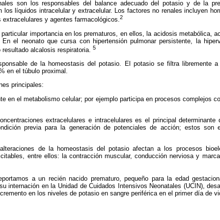
nales son los responsables del balance adecuado del potasio y de la pr
n los líquidos intracelular y extracelular. Los factores no renales incluyen h
2
s extracelulares y agentes farmacológicos.
particular importancia en los prematuros, en ellos, la acidosis metabólica, ac
n el neonato que cursa con hipertensión pulmonar persistente, la hiperve
5
resultado alcalosis respiratoria.
esponsable de la homeostasis del potasio. El potasio se filtra libremente 
% en el túbulo proximal.
nes principales:
te en el metabolismo celular; por ejemplo participa en procesos complejos c
oncentraciones extracelulares e intracelulares es el principal determinante
dición previa para la generación de potenciales de acción; estos son e
lteraciones de la homeostasis del potasio afectan a los procesos bioelé
xcitables, entre ellos: la contracción muscular, conducción nerviosa y marcac
 reportamos a un recién nacido prematuro, pequeño para la edad gestacio
su internación en la Unidad de Cuidados Intensivos Neonatales (UCIN), desar
remento en los niveles de potasio en sangre periférica en el primer día de vi