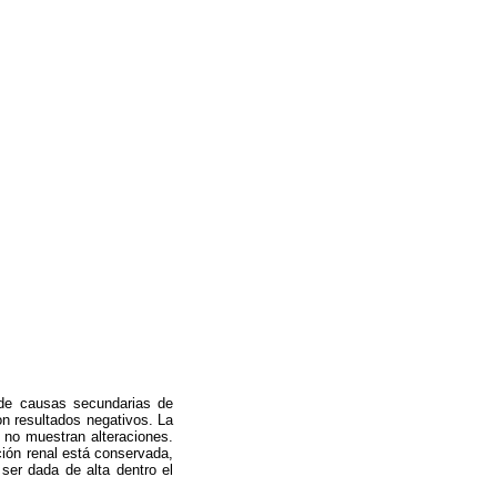
 de causas secundarias de
on resultados negativos. La
s no muestran alteraciones.
ión renal está conservada,
 ser dada de alta dentro el