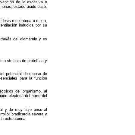
evención de la excesiva o
ormonas, estado ácido base,
idosis respiratoria o mixta,
ntilación inducida por su
a través del glomérulo y es
omo síntesis de proteínas y
 del potencial de reposo de
senciales para la función
ctricos del organismo, al
ión eléctrica del ritmo del
nal y de muy bajo peso al
rolló: bradicardia severa y
da extrauterina.