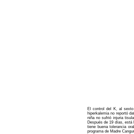
El control del K, al sex
hiperkalemia no reportó da
niña no sufrió injuria tis
Después de 19 días, está 
tiene buena tolerancia ora
programa de Madre Cangur