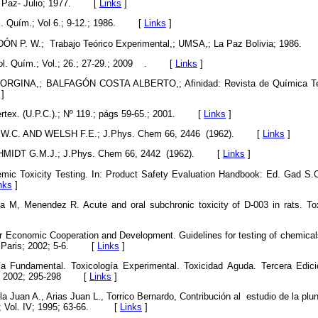
 Paz- Julio; 1977.
[
Links
]
 Quím.; Vol 6.; 9-12.; 1986.
[
Links
]
N P. W.; Trabajo Teórico Experimental,; UMSA,; La Paz Bolivia; 1986.
. Quím.; Vol.; 26.; 27-29.; 2009 .
[
Links
]
GINA,; BALFAGÓN COSTA ALBERTO,; Afinidad: Revista de Química Teóri
]
tex. (U.P.C.).; Nº 119.; págs 59-65.; 2001.
[
Links
]
W.C. AND WELSH F.E.; J.Phys. Chem 66, 2446 (1962).
[
Links
]
IDT G.M.J.; J.Phys. Chem 66, 2442 (1962).
[
Links
]
emic Toxicity Testing. In: Product Safety Evaluation Handbook: Ed. Gad S.C
nks
]
M, Menendez R. Acute and oral subchronic toxicity of D-003 in rats. Toxi
r Economic Cooperation and Development. Guidelines for testing of chemicals
 Paris; 2002; 5-6.
[
Links
]
ía Fundamental. Toxicología Experimental. Toxicidad Aguda. Tercera Edi
2002; 295-298
[
Links
]
a Juan A., Arias Juan L., Torrico Bernardo, Contribución al estudio de la plu
; Vol. IV; 1995; 63-66.
[
Links
]