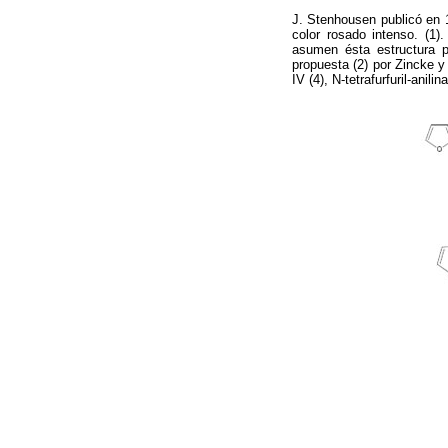
J. Stenhousen publicó en 18
color rosado intenso. (1
asumen ésta estructura po
propuesta (2) por Zincke y M
IV (4), N-tetrafurfuril-anilin