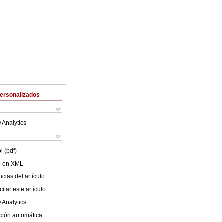
Personalizados
 Analytics
l (pdf)
lo en XML
cias del artículo
itar este artículo
 Analytics
ción automática