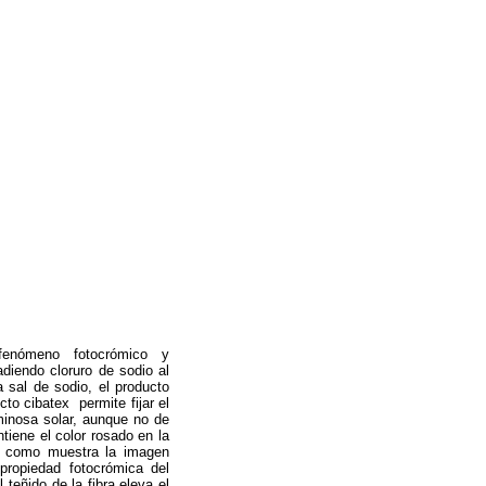
l fenómeno fotocrómico y
diendo cloruro de sodio al
a sal de sodio, el producto
to cibatex permite fijar el
uminosa solar, aunque no de
iene el color rosado en la
a, como muestra la imagen
 propiedad fotocrómica del
 teñido de la fibra eleva el