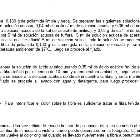
a 0,130 g de poliamida limpia y seca. Se preparan las siguientes solucion
 de solución acuosa, 0,04 ml de anilina/ ml de solución acuosa y 0,06 ml de ác
la solución acuosa de la sal de acetato de anilina), y 0,05 g de sal/ ml de s
 por 5 ml de solución acuosa de furfural, 5 ml de solución acuosa de acetat
 a la que se añadió 5 ml de solución salina, toda la solución se mantie
 fibra de poliamida 0,130 g es sumergida en la solución coloreada y se d
emperatura ambienten de 17ºC., luego se procede al fijado.
repara la solución de ácido acético usando 0,35 ml de ácido acético /ml de 
a fibra teñida por el tiempo de 10 min. y a temperatura ambiente, luego
se di
a se añade a la solución acética donde se encuentra la fibra, y se la mant
ijado se procede al lavado con agua y detergente, para luego proceder
r.-
Para intensificar el color sobre la fibra es suficiente tratar la fibra te
ismo.-
Una vez teñida de rosado la fibra de poliamida, ésta es sometida al ef
a cambia de inmediato a violeta como puede observarse en la fotografía 1., 
 fibra vuelve al color original cuando es llevado nuevamente la fibra a penumbra