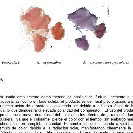
ÓN
en usada ampliamente como método de análisis del furfural, presenta e
acuosa, así como en fase sólida, el producto es de fácil precipitación, aña
a precipitación de la sustancia coloreada es debido a la fuerza iónica de l
ua, lo que demuestra la elevada polaridad del compuesto. El uso del produc
o produce una mayor durabilidad del color ante los efectos de la radiación l
isiera, ya que el colorante pierde el color con el tiempo, sin embargo mant
uchos años en completa oscuridad. El cambio de color rosado a violet
cambio de color, debido a la radiación solar, manifestando claramente la
Stenhousen adherida a la fibra de poliamida. El uso del ácido sulfúrico en el