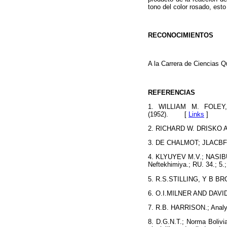
tono del color rosado, esto 
RECONOCIMIENTOS
A la Carrera de Ciencias Q
REFERENCIAS
1. WILLIAM M. FOLEY
(1952).
[
Links
]
2. RICHARD W. DRISKO A
3. DE CHALMOT; JLACBF; 
4. KLYUYEV M.V.; NASIBU
Neftekhimiya.; RU. 34.; 5.
5. R.S.STILLING, Y B BROW
6. O.I.MILNER AND DAVID L
7. R.B. HARRISON.; Analys
8. D.G.N.T.; Norma Bolivi