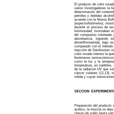
El producto de color rosad
varios investigadores la b
determinación del contenid
petróleo y bebidas alcohól
acuerdo con la Norma Boliv
(espectrofotómetro), most
durante el proceso de la
luminosidad, mostraban una
del compuesto coloreado p
absorbancia, logrando es
dimetilformamida, bajo es
comparado con el método vo
reacción de Stenhousen us
color rosado intenso la que
fenómenos termocrómicos y
como la luz y la tempera
temperatura, en satélites
de la radiación UV que son
cáncer cutáneo (12,13), ta
sólida y cuyas transicione
SECCION EXPERIMENT
Preparación del producto 
acético, la mezcla se deja
cloruro de sodio hasta sat