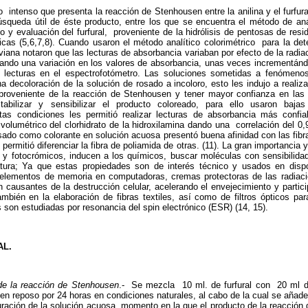
o intenso que presenta la reacción de Stenhousen entre la anilina y el furfur
úsqueda útil de éste producto, entre los que se encuentra el método de anál
o y evaluación del furfural, proveniente de la hidrólisis de pentosas de resi
icas (5,6,7,8). Cuando usaron el método analítico colorimétrico para la det
iana notaron que las lecturas de absorbancia variaban por efecto de la radiac
rando una variación en los valores de absorbancia, unas veces incrementán
s lecturas en el espectrofotómetro. Las soluciones sometidas a fenómenos
 decoloración de la solución de rosado a incoloro, esto les indujo a realiza
roveniente de la reacción de Stenhousen y tener mayor confianza en las 
tabilizar y sensibilizar el producto coloreado, para ello usaron baj
tas condiciones les permitió realizar lecturas de absorbancia más confi
lumétrico del clorhidrato de la hidroxilamina dando una correlación del 0,9
ado como colorante en solución acuosa presentó buena afinidad con las fibra
 permitió diferenciar la fibra de poliamida de otras. (11). La gran importancia 
 fotocrómicos, inducen a los químicos, buscar moléculas con sensibilidad
tura; Ya que estas propiedades son de interés técnico y usados en dispos
, elementos de memoria en computadoras, cremas protectoras de las radiaci
 causantes de la destrucción celular, acelerando el envejecimiento y partic
mbién en la elaboración de fibras textiles, así como de filtros ópticos par
s son estudiadas por resonancia del spin electrónico (ESR) (14, 15).
AL.
de la reacción de Stenhousen
.- Se mezcla 10 ml. de furfural con 20 ml de
 en reposo por 24 horas en condiciones naturales, al cabo de la cual se añade
uración de la solución acuosa, momento en la que el producto de la reacción