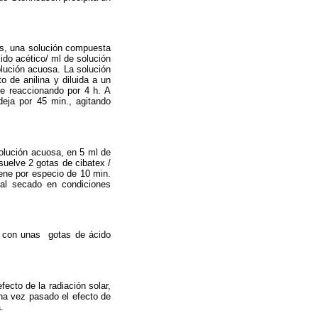
es, una solución compuesta
ido acético/ ml de solución
olución acuosa. La solución
o de anilina y diluida a un
ne reaccionando por 4 h. A
eja por 45 min., agitando
solución acuosa, en 5 ml de
suelve 2 gotas de cibatex /
iene por especio de 10 min.
 al secado en condiciones
ñida con unas gotas de ácido
ecto de la radiación solar,
una vez pasado el efecto de
.