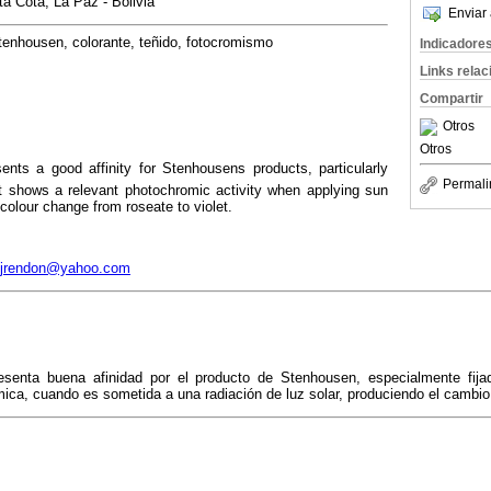
ta Cota, La Paz - Bolivia
Enviar 
enhousen, colorante, teñido, fotocromismo
Indicadore
Links rela
Compartir
Otros
Otros
nts a good affinity for Stenhousens products, particularly
Permali
It shows a relevant photochromic activity when applying sun
a colour change from roseate to violet.
lyjrendon@yahoo.com
esenta buena afinidad por el producto de Stenhousen, especialmente fij
ica, cuando es sometida a una radiación de luz solar, produciendo el cambio 