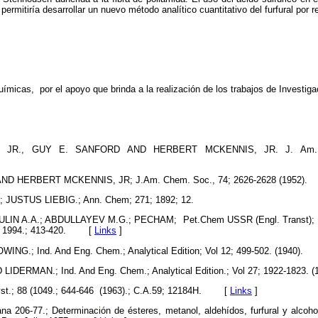
permitiría desarrollar un nuevo método analítico cuantitativo del furfural por re
uímicas, por el apoyo que brinda a la realización de los trabajos de Investiga
, JR., GUY E. SANFORD AND HERBERT MCKENNIS, JR. J. Am.
ND HERBERT MCKENNIS, JR; J.Am. Chem. Soc., 74; 2626-2628 (1952).
JUSTUS LIEBIG.; Ann. Chem; 271; 1892; 12.
LIN A.A.; ABDULLAYEV M.G.; PECHAM; Pet.Chem USSR (Engl. Transt); EN;
; 1994.; 413-420.
[
Links
]
ING.; Ind. And Eng. Chem.; Analytical Edition; Vol 12; 499-502. (1940).
IDERMAN.; Ind. And Eng. Chem.; Analytical Edition.; Vol 27; 1922-1823. (
t.; 88 (1049.; 644-646 (1963).; C.A.59; 12184H.
[
Links
]
ana 206-77.; Determinación de ésteres, metanol, aldehídos, furfural y alcoh