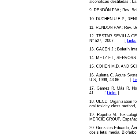
alcohólicas destiladas.; La
9. RENDÓN P.W.; Rev. Bol.
10. DUCHEN U.E.P.; RENDÓ
11. RENDÓN P.W.; Rev. Bol
12. TESTAR SEVILLA GEOR
Nº 527,; 2007.
[
Links
13. GACEN J.; Boletín Inter
14. METZ F.I., SERVOSS 
15. COHEN M.D. AND SCHM
16. Auletta C. Acute Syst
U.S; 1999; 43-86.
[
Li
17. Gámez R, Más R, Noa 
41.
[
Links
]
18. OECD. Organization fo
oral toxicity class method,
19. Repetto M. Toxicolog
MERCIE GROUP, España; 
20. Gonzales Eduardo, Ávil
dosis letal media, Biofarbo