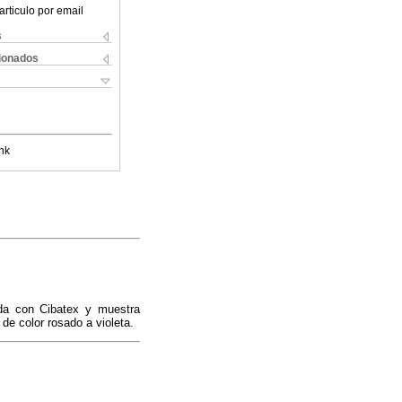
articulo por email
s
cionados
nk
ada con Cibatex y muestra
de color rosado a violeta.