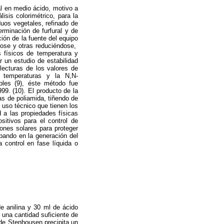
al en medio ácido, motivo a
isis colorimétrico, para la
duos vegetales, refinado de
erminación de furfural y de
ión de la fuente del equipo
dose y otras reduciéndose,
 físicos de temperatura y
r un estudio de estabilidad
lecturas de los valores de
as temperaturas y la N,N-
ables (9), éste método fue
99. (10). El producto de la
s de poliamida, tiñendo de
y uso técnico que tienen los
 a las propiedades físicas
itivos para el control de
ones solares para proteger
ipando en la generación del
a control en fase líquida o
 anilina y 30 ml de ácido
 una cantidad suficiente de
 de Stenhousen precipita un