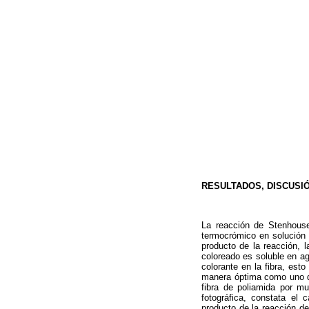
RESULTADOS, DISCUSI
La reacción de Stenhous
termocrómico en solución 
producto de la reacción, l
coloreado es soluble en ag
colorante en la fibra, est
manera óptima como uno qu
fibra de poliamida por m
fotográfica, constata el 
producto de la reacción de 