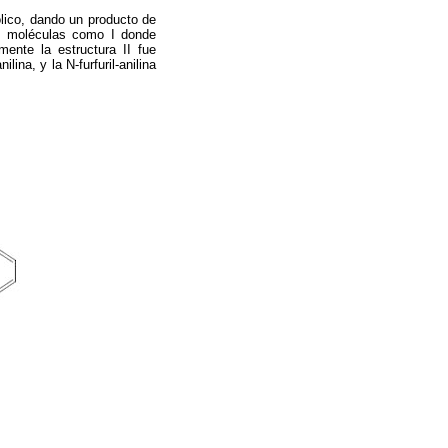
hólico, dando un producto de
do moléculas como I donde
mente la estructura II fue
lina, y la N-furfuril-anilina