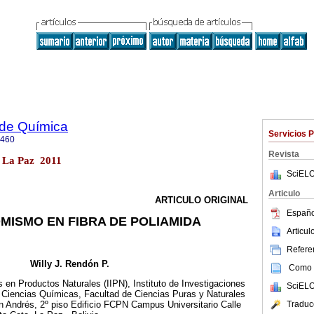
 de Química
Servicios 
5460
Revista
2 La Paz 2011
SciELO
Articulo
ARTICULO ORIGINAL
Españo
ISMO EN FIBRA DE POLIAMIDA
Articu
Referen
Willy J. Rendón P.
Como c
s en Productos Naturales (IIPN), Instituto de Investigaciones
SciELO
e Ciencias Químicas, Facultad de Ciencias Puras y Naturales
Traduc
n Andrés, 2º piso Edificio FCPN Campus Universitario Calle