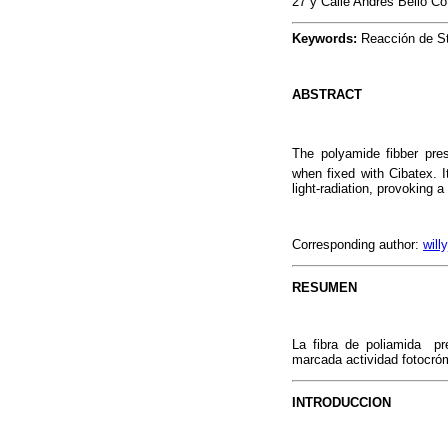
27 y Calle Andrés Bello Co
Keywords:
Reacción de St
ABSTRACT
The polyamide fibber prese
when fixed with Cibatex. 
light-radiation, provoking 
Corresponding author:
wil
RESUMEN
La fibra de poliamida pr
marcada actividad fotocróm
INTRODUCCION