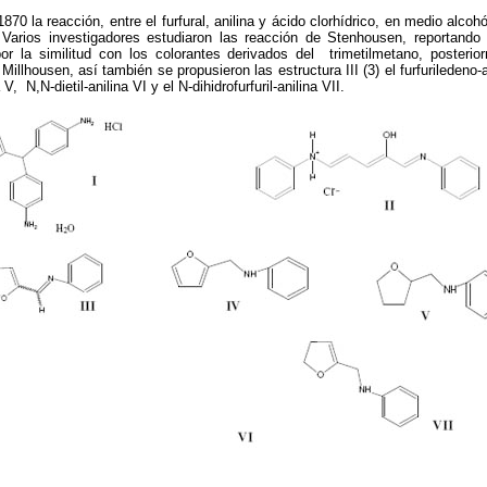
70 la reacción, entre el furfural, anilina y ácido clorhídrico, en medio alco
). Varios investigadores estudiaron las reacción de Stenhousen, reportan
r la similitud con los colorantes derivados del trimetilmetano, posterior
illhousen, así también se propusieron las estructura III (3) el furfuriledeno-ani
a V, N,N-dietil-anilina VI y el N-dihidrofurfuril-anilina VII.