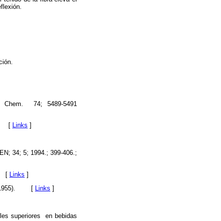
flexión.
ción.
 Chem. 74; 5489-5491
[
Links
]
 34; 5; 1994.; 399-406.;
[
Links
]
1955).
[
Links
]
oles superiores en bebidas