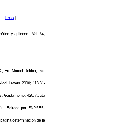
[
Links
]
ca y aplicada,; Vol. 64,
.; Ed. Marcel Dekker, Inc.
col Letters 2000; 118:31-
. Guideline no. 420: Acute
ción. Editado por ENPSES-
nbagina determinación de la