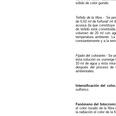
sólido de color guindo.
Teñido de la fibra
.- Se pes
de 0,02 ml de furfural/ ml
acuosa (la que constituye 
de teñido está constituida
volumen de 20 ml con agua
temperatura ambiente. La
constantemente y a la t
Fijado del colorante
.- Se p
ésta solución se sumerge l
10 ml de agua y ésta mezcl
después del proceso de f
ambientales.
Intensificación del colo
sulfúrico.
Fenómeno del fotocrom
el color rosado de la fibr
la radiación el color de la