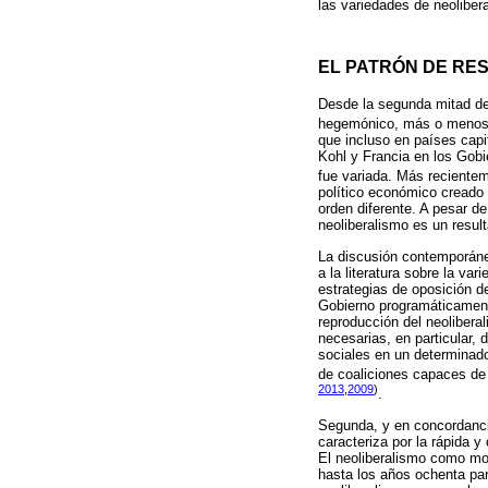
las variedades de neolibe
EL PATRÓN DE RES
Desde la segunda mitad de 
hegemónico, más o menos 
que incluso en países cap
Kohl y Francia en los Gobi
fue variada. Más reciente
político económico creado 
orden diferente. A pesar d
neoliberalismo es un result
La discusión contemporáne
a la literatura sobre la va
estrategias de oposición d
Gobierno programáticament
reproducción del neolibera
necesarias, en particular, 
sociales en un determinado
de coaliciones capaces de 
2013
,
2009
)
.
Segunda, y en concordancia
caracteriza por la rápida 
El neoliberalismo como mo
hasta los años ochenta para