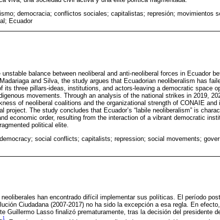
ismo; democracia; conflictos sociales; capitalistas; represión; movimientos s
al; Ecuador
 unstable balance between neoliberal and anti-neoliberal forces in Ecuador 
 Madariaga and Silva, the study argues that Ecuadorian neoliberalism has faile
 of its three pillars-ideas, institutions, and actors-leaving a democratic space o
digenous movements. Through an analysis of the national strikes in 2019, 202
ness of neoliberal coalitions and the organizational strength of CONAIE and it
ral project. The study concludes that Ecuador’s “labile neoliberalism” is charact
and economic order, resulting from the interaction of a vibrant democratic inst
fragmented political elite.
 democracy; social conflicts; capitalists; repression; social movements; gover
neoliberales han encontrado difícil implementar sus políticas. El período post
olución Ciudadana (2007-2017) no ha sido la excepción a esa regla. En efecto
te Guillermo Lasso finalizó prematuramente, tras la decisión del presidente 
1