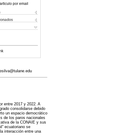
articulo por email
s
cionados
nk
gesilva@tulane.edu
dor entre 2017 y 2022. A
ogrado consolidarse debido
ierto un espacio democrático
is de los paros nacionales
nizativa de la CONAIE y sus
il” ecuatoriano se
la interacción entre una