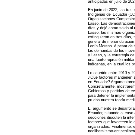
anticipadas en julio de 202
En junio de 2022, las tres
Indígenas del Ecuador (CO
Organizaciones Campesinas
Lasso. Las demostraciones 
días y dejó como saldo al
Lasso, las mismas organiza
extinguieron en tres días, 
general de menor duración
Lenín Moreno. A pesar de s
las demandas de los movim
y Lasso, y la estrategia d
una fuerte represión milit
indígenas, en la cual los p
Lo ocurrido entre 2019 y 2
¿Qué factores mantienen al
en Ecuador? Argumentaremos
Concretamente, mostraremos
Gobiernos y partidos de ce
para detener la implementa
prueba nuestra teoría medi
El argumento se desarrolla
Ecuador, situando al caso e
secciones discuten la inter
factores que favorecen la 
organizados. Finalmente, e
neoliberalismo-antineoliber