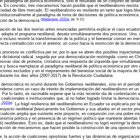
un paradigma de política económica, sino el resultado de un conjunto de dinám
. En concreto, tres mecanismos hacen posible que el neoliberalismo resista 
iedad de libre mercado. El neoliberalismo es resiliente en tanto que logra blo
nstitucionalmente al paradigma de toma de decisiones de política económica.
(
Madariaga, 2020a
, pp. 9-11)
icción de la democracia
.
ión de las dos teorías antes enunciadas permitiría explicar el caso ecuato
 adopta el programa neoliberal, desata simultáneamente dos procesos. Uno,
 o incluso revertir la transformación de la política y el bienestar común en m
irecta contradicción con el anterior, un curso hacia la restricción de la democr
os procesos es conflictiva
per se
; por lo que se abren dos posibles trayectorias
 dictatorial radical, seguida por una democratización restringida -como en Chi
esivas olas de protesta, cristaliza una respuesta de izquierda que simultánea
ia y busca reemplazar al paradigma neoliberal de política económica por otro 
ectores excluidos y en el mejoramiento del bienestar social de la mayoría de 
o durante los diez años (2007-2017) de la Revolución Ciudadana.
 democrática no ocurrió durante los Gobiernos neoliberales, sino en el período
derse como un caso de intento de implementación del neoliberalismo en un
. Por lo tanto, es razonable esperar que la más reciente ola de contestación a
coalicionales e institucionales que, al no haber logrado limitar la democracia
, 2020a
)
. La frágil resiliencia del neoliberalismo en Ecuador se explicaría por 
proyecto neoliberal (básicamente los Gobiernos y sus aliados en el sector pri
coalición amplia que sustente este proyecto, en conjunción con una pobre inst
onomía política y en presencia de un régimen político que mantiene abiertas 
i) neoliberales. Esto es, dado que el neoliberalismo no logró restringir la de
 acción de mecanismos que hacen posible la construcción de una oposición soc
 la acción de coaliciones opositoras fuertes y las dinámicas de organizacio