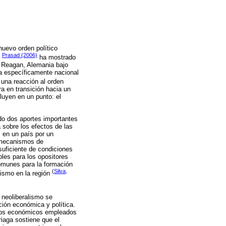
nuevo orden político
Prasad (2006)
e
ha mostrado
o Reagan, Alemania bajo
ma específicamente nacional
una reacción al orden
ra en transición hacia un
luyen en un punto: el
do dos aportes importantes
a sobre los efectos de las
s en un país por un
s mecanismos de
suficiente de condiciones
bles para los opositores
comunes para la formación
(
Silva,
lismo en la región
 neoliberalismo se
ción económica y política.
elos económicos empleados
riaga sostiene que el