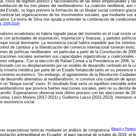
tal, crisis de régimen político y faccionalismo de las élites empresariales y 
nsolidación de los tres pilares del neoliberalismo. La coalición neoliberal, au
del Estado, no logra prevenir la formación de un bloque social contrario graci
ovilizar las organizaciones de los movimientos sociales, que mediante sus a
ativo. La teoría de Silva nos ayuda a entender la combinación de condicione
va, 2009
,
2018
)
.
alismo ecuatoriano no habría logrado pasar del momento en el cual existe una
 con actividades de exportación, importación y finanzas, y partidos político
oque social dominante. La resistencia social habría impedido que los intentos
ontrol de cambios y la liberalización del comercio internacional tuvieran éxito
gimen de políticas neoliberales -en particular a partir de la Constitución de 20
izaciones sociales aumenten sus capacidades organizativas y coalicionales -
nto indígena-. Con la elección de Rafael Correa a la Presidencia en 2006, la t
ulminado con su desplazamiento por un modelo de desarrollo centrado en la c
la minería metálica por parte de un Estado fortalecido tanto en su presencia t
recimiento económico. Sin embargo, el agotamiento de la Revolución Ciudada
 de desarrollo alternativo al neoliberalismo, ni construir una coalición de apo
un “bloque social” vasto. El resultado final sería un equilibrio inestable entre
eoliberalismo que provoca fuertes reacciones sociales, pero no su derrota defin
sarrollo. Esperaríamos observar este último proceso con las elecciones de 20
orrea, Lenín Moreno (2017-2021) y Guillermo Lasso (2021-2023), intentaron r
e resistencia social.
(
Beach y Peders
as expectativas teóricas mediante un análisis de congruencia
testación antineoliberal en Ecuador: el paro nacional de octubre de 2019, el 