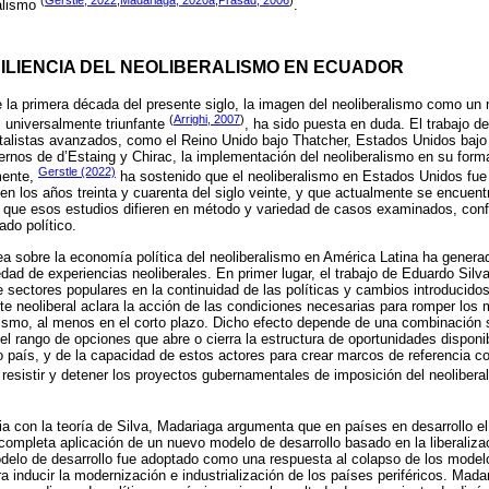
ralismo
.
ILIENCIA DEL NEOLIBERALISMO EN ECUADOR
la primera década del presente siglo, la imagen del neoliberalismo como un 
(
Arrighi, 2007
)
universalmente triunfante
, ha sido puesta en duda. El trabajo d
italistas avanzados, como el Reino Unido bajo Thatcher, Estados Unidos baj
ernos de d’Estaing y Chirac, la implementación del neoliberalismo en su for
Gerstle (2022)
mente,
ha sostenido que el neoliberalismo en Estados Unidos fue 
en los años treinta y cuarenta del siglo veinte, y que actualmente se encuent
e que esos estudios difieren en método y variedad de casos examinados, conf
ado político.
a sobre la economía política del neoliberalismo en América Latina ha genera
riedad de experiencias neoliberales. En primer lugar, el trabajo de Eduardo Silv
e sectores populares en la continuidad de las políticas y cambios introducido
e neoliberal aclara la acción de las condiciones necesarias para romper lo
lismo, al menos en el corto plazo. Dicho efecto depende de una combinación 
del rango de opciones que abre o cierra la estructura de oportunidades disponi
 país, y de la capacidad de estos actores para crear marcos de referencia 
resistir y detener los proyectos gubernamentales de imposición del neolibera
 con la teoría de Silva, Madariaga argumenta que en países en desarrollo el
y completa aplicación de un nuevo modelo de desarrollo basado en la liberaliza
delo de desarrollo fue adoptado como una respuesta al colapso de los mod
 inducir la modernización e industrialización de los países periféricos. Mada