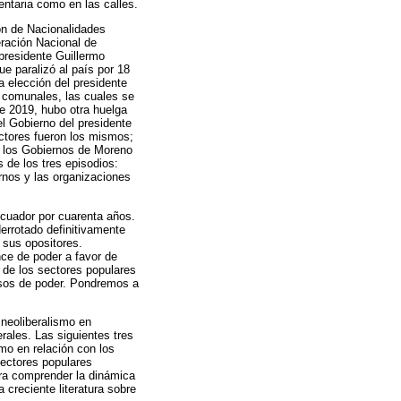
entaria como en las calles.
ón de Nacionalidades
ración Nacional de
presidente Guillermo
e paralizó al país por 18
 elección del presidente
s comunales, las cuales se
de 2019, hubo otra huelga
l Gobierno del presidente
ctores fueron los mismos;
r los Gobiernos de Moreno
 de los tres episodios:
rnos y las organizaciones
Ecuador por cuarenta años.
errotado definitivamente
 sus opositores.
nce de poder a favor de
 de los sectores populares
ursos de poder. Pondremos a
 neoliberalismo en
rales. Las siguientes tres
smo en relación con los
sectores populares
ara comprender la dinámica
 creciente literatura sobre