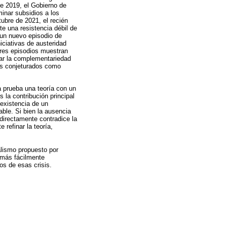
de 2019, el Gobierno de
inar subsidios a los
ubre de 2021, el recién
e una resistencia débil de
 un nuevo episodio de
iciativas de austeridad
 tres episodios muestran
sar la complementariedad
os conjeturados como
a prueba una teoría con un
la contribución principal
 existencia de un
le. Si bien la ausencia
 directamente contradice la
 refinar la teoría,
alismo propuesto por
 más fácilmente
os de esas crisis.