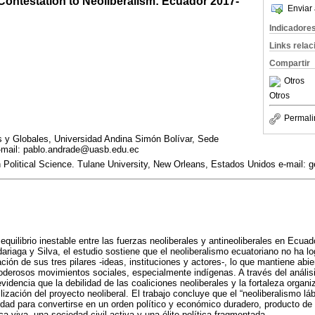
Contestation to Neoliberalism: Ecuador 2017-
Enviar 
Indicadore
Links rela
Compartir
Otros
Otros
Permali
s y Globales, Universidad Andina Simón Bolívar, Sede
-mail: pablo.andrade@uasb.edu.ec
n Political Science. Tulane University, New Orleans, Estados Unidos e-mail: 
 equilibrio inestable entre las fuerzas neoliberales y antineoliberales en Ecua
dariaga y Silva, el estudio sostiene que el neoliberalismo ecuatoriano no ha l
ización de sus tres pilares -ideas, instituciones y actores-, lo que mantiene ab
oderosos movimientos sociales, especialmente indígenas. A través del anális
videncia que la debilidad de las coaliciones neoliberales y la fortaleza orga
ilización del proyecto neoliberal. El trabajo concluye que el “neoliberalismo láb
idad para convertirse en un orden político y económico duradero, producto de 
ca viva, una sociedad civil activa y una élite política fragmentada.