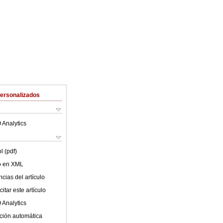
Personalizados
 Analytics
l (pdf)
lo en XML
cias del artículo
itar este artículo
 Analytics
ción automática