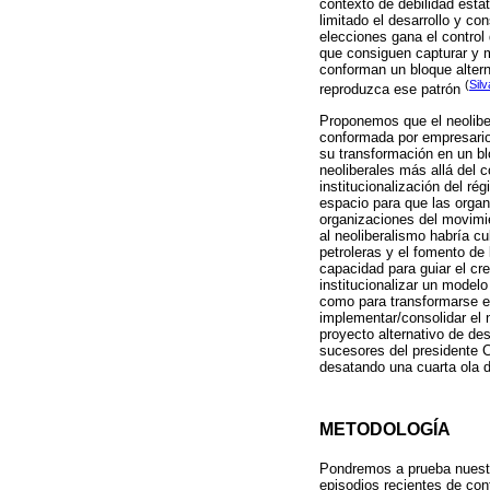
contexto de debilidad esta
limitado el desarrollo y co
elecciones gana el control 
que consiguen capturar y m
conforman un bloque altern
(
Sil
reproduzca ese patrón
Proponemos que el neoliber
conformada por empresarios
su transformación en un bl
neoliberales más allá del c
institucionalización del ré
espacio para que las organ
organizaciones del movimie
al neoliberalismo habría c
petroleras y el fomento de 
capacidad para guiar el c
institucionalizar un modelo
como para transformarse en 
implementar/consolidar el n
proyecto alternativo de de
sucesores del presidente C
desatando una cuarta ola d
METODOLOGÍA
Pondremos a prueba nuestr
episodios recientes de con