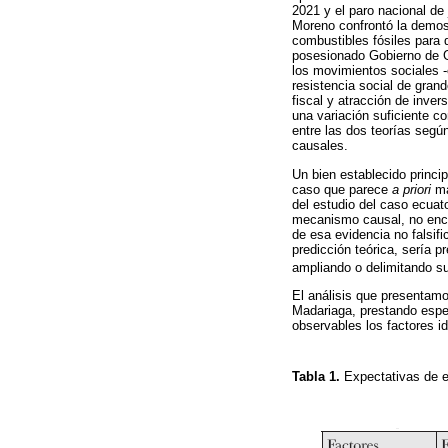
2021 y el paro nacional de
Moreno confrontó la demost
combustibles fósiles para 
posesionado Gobierno de Gu
los movimientos sociales -
resistencia social de gran
fiscal y atracción de inver
una variación suficiente c
entre las dos teorías según
causales.
Un bien establecido princi
caso que parece
a priori
má
del estudio del caso ecuato
mecanismo causal, no enco
de esa evidencia no falsif
predicción teórica, sería p
ampliando o delimitando s
El análisis que presentamo
Madariaga, prestando espe
observables los factores i
Tabla 1.
Expectativas de 