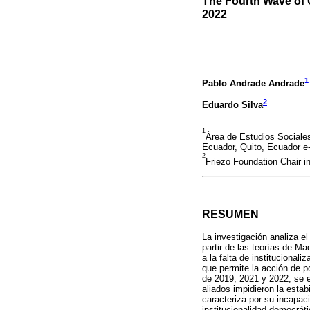
The Fourth Wave of 
2022
1
Pablo Andrade Andrade
2
Eduardo Silva
1
Área de Estudios Sociale
Ecuador, Quito, Ecuador e
2
Friezo Foundation Chair i
RESUMEN
La investigación analiza el
partir de las teorías de Ma
a la falta de institucional
que permite la acción de p
de 2019, 2021 y 2022, se e
aliados impidieron la estab
caracteriza por su incapac
institucionalidad democráti