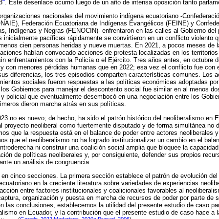
3
. Este desenlace ocurrió luego de un año de intensa oposición tanto parlam
 organizaciones nacionales del movimiento indígena ecuatoriano -Confederaci
NAIE), Federación Ecuatoriana de Indígenas Evangélicos (FEINE) y Confede
, Indígenas y Negras (FENOCIN)- enfrentaron en las calles al Gobierno del 
inicialmente pacíficas rápidamente se convirtieron en un conflicto violento qu
 menos cien personas heridas y nueve muertas. En 2021, a pocos meses de la
ciones habían convocado acciones de protesta localizadas en los territorio
sin enfrentamientos con la Policía o el Ejército. Tres años antes, en octubre 
 y con menores pérdidas humanas que en 2022; esa vez el conflicto fue con e
us diferencias, los tres episodios comparten características comunes. Los a
ientos sociales fueron respuestas a las políticas económicas adoptadas po
e los Gobiernos para manejar el descontento social fue similar en al menos dos
ar y policial que eventualmente desembocó en una negociación entre los Gobie
rimeros dieron marcha atrás en sus políticas.
023 no es nuevo; de hecho, ha sido el patrón histórico del neoliberalismo en 
 proyecto neoliberal como fuertemente disputado y de forma simultánea no d
 que la respuesta está en el balance de poder entre actores neoliberales y
 que el neoliberalismo no ha logrado institucionalizar un cambio en el bala
ntroderecha ni construir una coalición social amplia que bloquee la capacidad
ción de políticas neoliberales y, por consiguiente, defender sus propios rec
ante un análisis de congruencia.
 en cinco secciones. La primera sección establece el patrón de evolución del
cuatoriano en la creciente literatura sobre variedades de experiencias neolibe
acción entre factores institucionales y coalicionales favorables al neoliberali
captura, organización y puesta en marcha de recursos de poder por parte de 
n las conclusiones, establecemos la utilidad del presente estudio de caso p
alismo en Ecuador, y la contribución que el presente estudio de caso hace a la
(
Gerstle, 2022
;
Madariaga, 2020a
;
Prasad, 2006
)