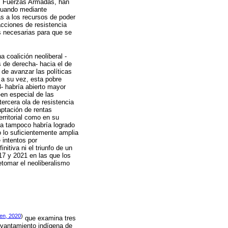
las Fuerzas Armadas, han
n cuando mediante
as a los recursos de poder
cciones de resistencia
s necesarias para que se
 coalición neoliberal -
s de derecha- hacia el de
 de avanzar las políticas
; a su vez, esta pobre
08- habría abierto mayor
en especial de las
ercera ola de resistencia
aptación de rentas
erritorial como en su
na tampoco habría logrado
yo lo suficientemente amplia
 intentos por
itiva ni el triunfo de un
17 y 2021 en las que los
etomar el neoliberalismo
en, 2020
)
que examina tres
levantamiento indígena de