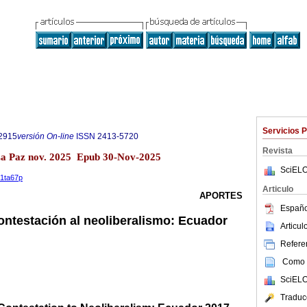
Servicios 
2915
versión On-line
ISSN
2413-5720
Revista
La Paz nov. 2025 Epub 30-Nov-2025
SciELO
21ta67p
Articulo
APORTES
Españo
contestación al neoliberalismo: Ecuador
Articu
Referen
Como c
SciELO
Traduc