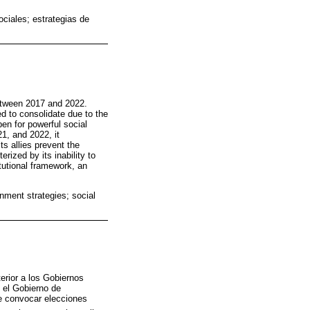
ociales; estrategias de
between 2017 and 2022.
d to consolidate due to the
pen for powerful social
1, and 2022, it
s allies prevent the
erized by its inability to
itutional framework, an
nment strategies; social
erior a los Gobiernos
, el Gobierno de
de convocar elecciones