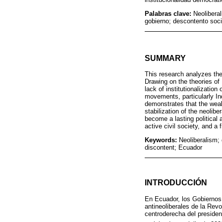
Palabras clave:
Neoliberal
gobierno; descontento soci
SUMMARY
This research analyzes the
Drawing on the theories of
lack of institutionalization
movements, particularly In
demonstrates that the weak
stabilization of the neolibe
become a lasting political 
active civil society, and a 
Keywords:
Neoliberalism;
discontent; Ecuador
INTRODUCCIÓN
En Ecuador, los Gobiernos 
antineoliberales de la Rev
centroderecha del presiden