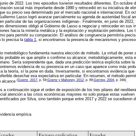
 junio de 2022. Los tres episodios tuvieron resultados diferentes. En octubre 
ración social más importante desde 1990 y retrocedió en su iniciativa de elim
que su precio sea determinado por el mercado nacional e internacional. En oct
illermo Lasso logró avanzar parcialmente su agenda de austeridad fiscal ant
en particular de las organizaciones indígenas-. Finalmente, en junio de 2022,
des dimensiones obligó al Gobierno de Lasso a negociar y retroceder en sus in
siones hacia la minería metálica y la exploración y explotación petrolera. Los
omo para permitir su comparación. El análisis de congruencia permitiría preci
 lo precisa la
tabla 1
, si encontramos la presencia de mecanismos y proces
pio metodológico fundamenta nuestra elección de método. La virtud de poner 
s probable es que amplíe o confirme su alcance; metodológicamente, esta es 
riano. Sería sorprendente que, dada una predicción teórica explícita sobre la
ntremos evidencia de su presencia en un caso que aparece como más probab
ica la teoría, sí la pone en duda. Inversamente, si encontramos evidencia que
referible desechar esa expectativa en particular. En resumen, el método permite
(
Goertz, 2017
, p. 59;
Goertz y Mahoney, 2012
, p. 89;
Gerring, 2004
, p. 346)
u alcance
.
s a continuación sigue el orden de exposición de los tres pilares del neoliber
cial atención a las crisis económicas mayores no solo porque estas vuelven
dentificados por Silva, sino también porque entre 2017 y 2022 se sucedieron d
evidencia empírica