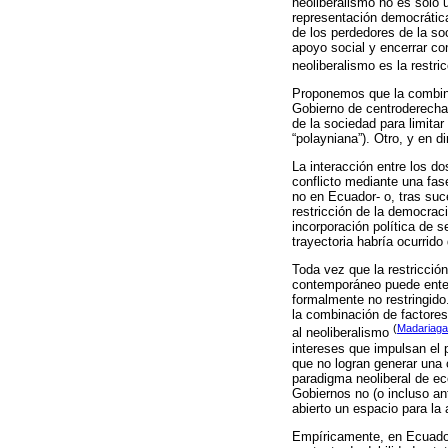
neoliberalismo no es solo 
representación democrática
de los perdedores de la soc
apoyo social y encerrar co
neoliberalismo es la restr
Proponemos que la combinac
Gobierno de centroderecha
de la sociedad para limitar
“polayniana”). Otro, y en d
La interacción entre los d
conflicto mediante una fase
no en Ecuador- o, tras suc
restricción de la democrac
incorporación política de s
trayectoria habría ocurrid
Toda vez que la restricción
contemporáneo puede enten
formalmente no restringido
la combinación de factores 
(
Madariaga
al neoliberalismo
intereses que impulsan el 
que no logran generar una 
paradigma neoliberal de ec
Gobiernos no (o incluso ant
abierto un espacio para la
Empíricamente, en Ecuador,