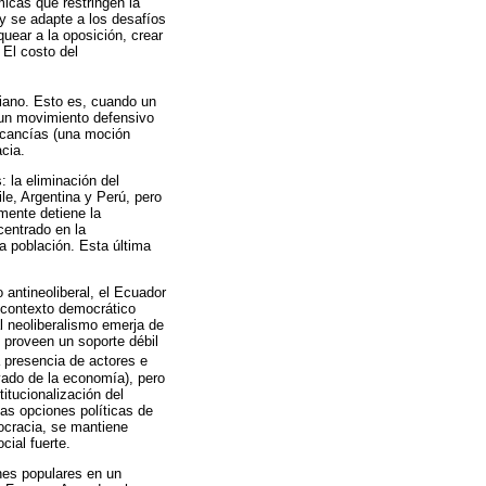
icas que restringen la
y se adapte a los desafíos
quear a la oposición, crear
 El costo del
riano. Esto es, cuando un
 un movimiento defensivo
ercancías (una moción
acia.
: la eliminación del
le, Argentina y Perú, pero
mente detiene la
centrado en la
la población. Esta última
 antineoliberal, el Ecuador
 contexto democrático
l neoliberalismo emerja de
, proveen un soporte débil
la presencia de actores e
vado de la economía), pero
itucionalización del
las opciones políticas de
mocracia, se mantiene
ial fuerte.
nes populares en un