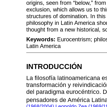
origins, seen from “below,” from
exclusion, which allows us to th
structures of domination. In thi
philosophy in Latin America shou
thought from a new historical, soc
Keywords:
Eurocentrism; philos
Latin America
INTRODUCCIÓN
La filosofía latinoamericana e
transformación y reivindicación
del paradigma eurocéntrico. D
pensadores de América Lati
(1968/2004)
,
Leopoldo Zea (1969/1