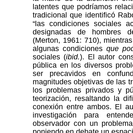
latentes que podríamos relac
tradicional que identificó Ra
“las condiciones
sociales a
designadas de hombres de
(Merton, 1961: 710), mientra
algunas condiciones
que po
sociales (
ibid.
). El autor co
pública en los diversos prob
ser precavidos en confun
magnitudes objetivas de las t
los problemas privados y pú
teorización, resaltando la di
conexión entre ambos. El a
investigación para enten
observador con un problema 
poniendo en debate un espacio 