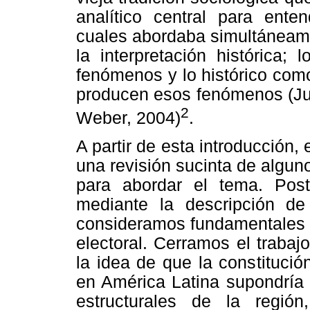
analítico central para ente
cuales abordaba simultáneame
la interpretación histórica;
fenómenos y lo histórico como
producen esos fenómenos (Jul
2
Weber, 2004)
.
A partir de esta introducción,
una revisión sucinta de algu
para abordar el tema. Pos
mediante la descripción de
consideramos fundamentales p
electoral. Cerramos el traba
la idea de que la constitució
en América Latina supondría 
estructurales de la regió