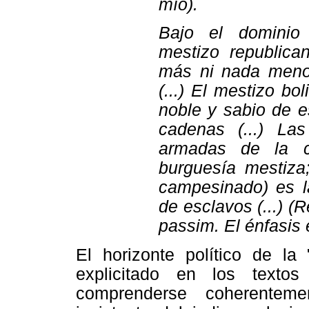
mío).
Bajo el dominio
mestizo republica
más ni nada meno
(...) El mestizo bo
noble y sabio de es
cadenas (...) La
armadas de la c
burguesía mestiza;
campesinado) es la
de esclavos (...) (R
passim. El énfasis 
El horizonte político de la 
explicitado en los texto
comprenderse coherenteme