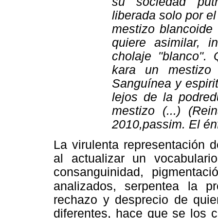
su sociedad putre
liberada solo por el
mestizo blancoide 
quiere asimilar, i
cholaje "blanco". 
kara un mestizo h
Sanguínea y espiri
lejos de la podred
mestizo (...) (Rei
2010,passim. El énf
La virulenta representación 
al actualizar un vocabulario
consanguinidad, pigmentaci
analizados, serpentea la p
rechazo y desprecio de quien
diferentes, hace que se los 