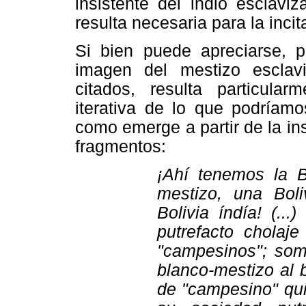
insistente del indio esclavi
resulta necesaria para la incit
Si bien puede apreciarse, p
imagen del mestizo esclav
citados, resulta particula
iterativa de lo que podríamo
como emerge a partir de la ins
fragmentos:
¡Ahí tenemos la Bo
mestizo, una Boli
Bolivia índía! (..
putrefacto cholaj
"campesinos"; somo
blanco-mestizo al b
de "campesino" qui