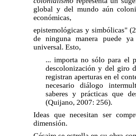
colonialismo
representa un suge
global y del mundo aún coloniz
económicas,
epistemológicas y simbólicas" (
de ninguna manera puede ya s
universal. Esto,
... importa no sólo para el 
descolonización y del giro d
registran aperturas en el cont
necesario diálogo intermul
saberes y prácticas que de
(Quijano, 2007: 256).
Ideas que necesitan ser comp
dimensión.
Césaire se estrella en su obra co