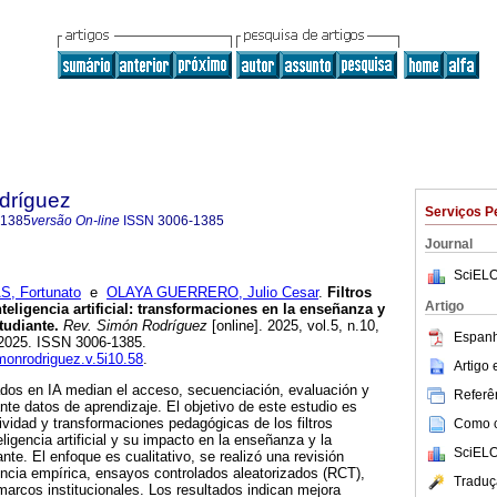
dríguez
Serviços P
-1385
versão On-line
ISSN
3006-1385
Journal
SciELO
 Fortunato
e
OLAYA GUERRERO, Julio Cesar
.
Filtros
Artigo
eligencia artificial: transformaciones en la enseñanza y
tudiante.
Rev. Simón Rodríguez
[online]. 2025, vol.5, n.10,
Espanh
2025. ISSN 3006-1385.
imonrodriguez.v.5i10.58
.
Artigo
ados en IA median el acceso, secuenciación, evaluación y
Referên
te datos de aprendizaje. El objetivo de este estudio es
tividad y transformaciones pedagógicas de los filtros
Como ci
igencia artificial y su impacto en la enseñanza y la
SciELO
nte. El enfoque es cualitativo, se realizó una revisión
dencia empírica, ensayos controlados aleatorizados (RCT),
Traduç
marcos institucionales. Los resultados indican mejora