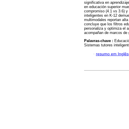
significativa en aprendiza
en educación superior mues
compromiso (4.1 vs 3.6) y
inteligentes en K-12 demue
multimodales reportan alta
concluye que los filtros e
personaliza y optimiza el 
acompañan de marcos de g
Palavras-chave :
Educación
Sistemas tutores inteligent
·
resumo em Inglês