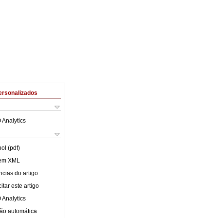
ersonalizados
 Analytics
ol (pdf)
 em XML
cias do artigo
tar este artigo
 Analytics
ão automática