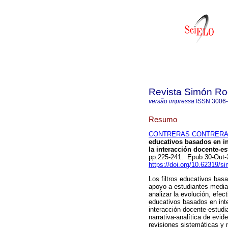
Revista Simón Ro
versão impressa
ISSN
3006
Resumo
CONTRERAS CONTRERAS,
educativos basados en int
la interacción docente-es
pp.225-241. Epub 30-Out-
https://doi.org/10.62319/s
Los filtros educativos bas
apoyo a estudiantes median
analizar la evolución, efec
educativos basados en intel
interacción docente-estudia
narrativa-analítica de evi
revisiones sistemáticas y 