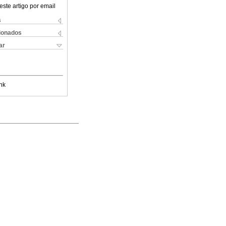
este artigo por email
s
cionados
ar
nk