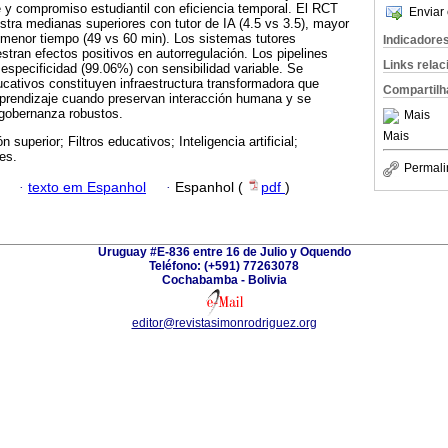
je y compromiso estudiantil con eficiencia temporal. El RCT
Enviar 
tra medianas superiores con tutor de IA (4.5 vs 3.5), mayor
 menor tiempo (49 vs 60 min). Los sistemas tutores
Indicadore
stran efectos positivos en autorregulación. Los pipelines
Links rela
 especificidad (99.06%) con sensibilidad variable. Se
ducativos constituyen infraestructura transformadora que
Compartilh
aprendizaje cuando preservan interacción humana y se
obernanza robustos.
Mais
Mais
 superior; Filtros educativos; Inteligencia artificial;
es.
Permali
·
texto em Espanhol
·
Espanhol (
pdf
)
Uruguay #E-836 entre 16 de Julio y Oquendo
Teléfono: (+591) 77263078
Cochabamba - Bolivia
editor@revistasimonrodriguez.org