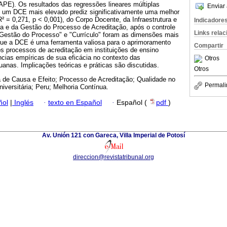
APE). Os resultados das regressões lineares múltiplas
Enviar 
e um DCE mais elevado prediz significativamente uma melhor
² = 0,271, p < 0,001), do Corpo Docente, da Infraestrutura e
Indicadore
 e da Gestão do Processo de Acreditação, após o controle
Links rela
. "Gestão do Processo" e "Currículo" foram as dimensões mais
 que a DCE é uma ferramenta valiosa para o aprimoramento
Compartir
os processos de acreditação em instituições de ensino
ncias empíricas de sua eficácia no contexto das
Otros
uanas. Implicações teóricas e práticas são discutidas.
Otros
 de Causa e Efeito; Processo de Acreditação; Qualidade no
Permali
iversitária; Peru; Melhoria Contínua.
ñol
|
Inglés
·
texto en Español
·
Español (
pdf
)
Av. Unión 121 con Gareca, Villa Imperial de Potosí
direccion@revistatribunal.org