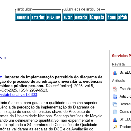
Servicios 
6513
Revista
SciELO
am
.
Impacto da implementação percebida do diagrama de
Articulo
ação do processo de acreditação universitária: evidências
sidade pública peruana.
Tribunal
[online]. 2025, vol.5,
Españo
2-Oct-2025. ISSN 2959-6513.
vistatribunal.v5i13.300
.
Articu
rio é crucial para garantir a qualidade no ensino superior.
Referen
fluência da percepção da implementação do Diagrama de
otimização de cinco dimensões-chave do Processo de
Como ci
ramas da Universidade Nacional Santiago Antúnez de Mayolo
SciELO
ando um delineamento quantitativo, não experimental e
rio foi aplicado a 84 membros de Comissões de Qualidade.
Traduc
matórias validaram as escalas do DCE e da Avaliação do