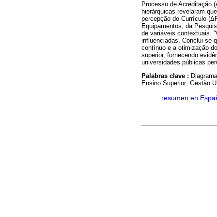
Processo de Acreditação (
hierárquicas revelaram qu
percepção do Currículo (ΔR
Equipamentos, da Pesquisa
de variáveis ​​contextuais
influenciadas. Conclui-se
contínuo e a otimização d
superior, fornecendo evidê
universidades públicas per
Palabras clave :
Diagrama
Ensino Superior; Gestão Un
·
resumen en Espa