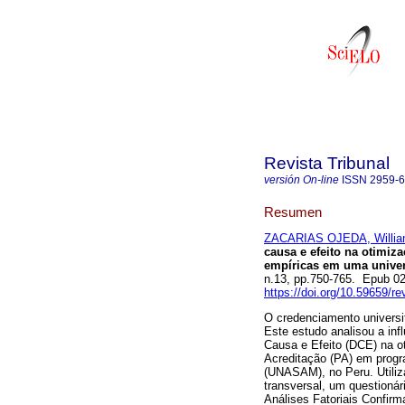
Revista Tribunal
versión On-line
ISSN
2959-
Resumen
ZACARIAS OJEDA, Willi
causa e efeito na otimiz
empíricas em uma univer
n.13, pp.750-765. Epub 0
https://doi.org/10.59659/re
O credenciamento universitá
Este estudo analisou a in
Causa e Efeito (DCE) na 
Acreditação (PA) em prog
(UNASAM), no Peru. Utiliz
transversal, um questioná
Análises Fatoriais Confir