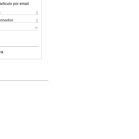
articulo por email
s
cionados
nk