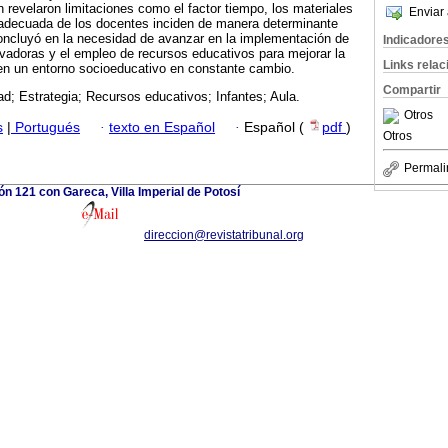
n revelaron limitaciones como el factor tiempo, los materiales
Enviar 
 adecuada de los docentes inciden de manera determinante
concluyó en la necesidad de avanzar en la implementación de
Indicadore
ovadoras y el empleo de recursos educativos para mejorar la
Links rela
 en un entorno socioeducativo en constante cambio.
Compartir
ad; Estrategia; Recursos educativos; Infantes; Aula.
Otros
s
|
Portugués
·
texto en Español
·
Español (
pdf
)
Otros
Permali
ón 121 con Gareca, Villa Imperial de Potosí
direccion@revistatribunal.org