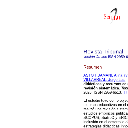
Revista Tribunal
versión On-line
ISSN
2959-
Resumen
ASTO HUAMANI, Alina Yv
VILLARREAL, Jorge Luis
didácticas y recursos edu
revisión sistemática.
Trib
2025. ISSN 2959-6513.
ht
El estudio tuvo como objeti
recursos educativos en el d
realizó una revisión siste
estudios empíricos public
SCOPUS, SciELO y ERIC, se
inclusión en el desarrollo d
estrategias didácticas inn