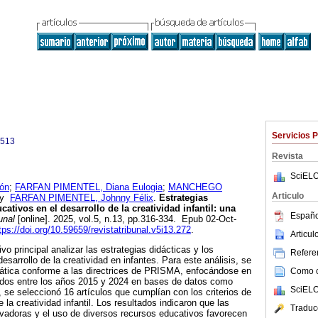
Servicios 
6513
Revista
SciELO
ón
;
FARFAN PIMENTEL, Diana Eulogia
;
MANCHEGO
Articulo
y
FARFAN PIMENTEL, Johnny Félix
.
Estrategias
cativos en el desarrollo de la creatividad infantil: una
Españo
unal
[online]. 2025, vol.5, n.13, pp.316-334. Epub 02-Oct-
tps://doi.org/10.59659/revistatribunal.v5i13.272
.
Articu
vo principal analizar las estrategias didácticas y los
Referen
esarrollo de la creatividad en infantes. Para este análisis, se
mática conforme a las directrices de PRISMA, enfocándose en
Como ci
ados entre los años 2015 y 2024 en bases de datos como
SciELO
 seleccionó 16 artículos que cumplían con los criterios de
e la creatividad infantil. Los resultados indicaron que las
Traduc
ovadoras y el uso de diversos recursos educativos favorecen