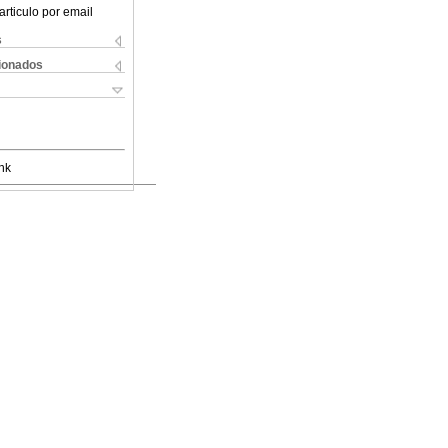
articulo por email
s
cionados
nk