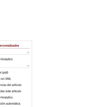
Personalizados
 Analytics
l (pdf)
lo en XML
cias del artículo
tar este artículo
 Analytics
ción automática