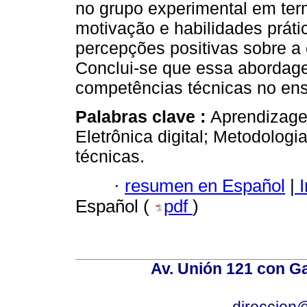
no grupo experimental em ter
motivação e habilidades prátic
percepções positivas sobre a 
Conclui-se que essa abordag
competências técnicas no ensi
Palabras clave :
Aprendizage
Eletrônica digital; Metodolog
técnicas.
·
resumen en Español
|
I
Español (
pdf
)
Av. Unión 121 con Gar
direccion@