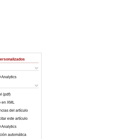
Personalizados
 Analytics
l (pdf)
lo en XML
cias del artículo
tar este artículo
 Analytics
ción automática