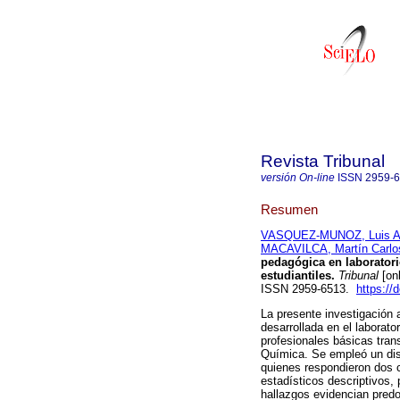
Revista Tribunal
versión On-line
ISSN
2959-
Resumen
VASQUEZ-MUNOZ, Luis Al
MACAVILCA, Martín Carlo
pedagógica en laboratori
estudiantiles.
Tribunal
[onl
ISSN 2959-6513.
https://
La presente investigación a
desarrollada en el laborato
profesionales básicas tran
Química. Se empleó un dise
quienes respondieron dos c
estadísticos descriptivos,
hallazgos evidencian predo