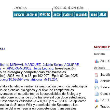
Servicios 
6513
Revista
SciELO
berto
;
MIRAVAL-MARQUEZ, Jakelin Solina
;
AGUIRRE-
Articulo
s
y
RIVERA-MUNOZ, Jorge Leoncio
.
Investigación
o de biología y competencias transversales
Españo
ine]. 2025, vol.5, n.13, pp.192-207. Epub 02-Oct-2025.
doi.org/10.59659/revistatribunal.v5i13.264
.
Articu
naliza la relación entre la investigación científica pedagógica
Referen
rio de ciencias biológicas y el nivel de competencias
sversales en estudiantes de la especialidad de Biología y
Como ci
ño correlacional de corte transversal con doce estudiantes,
SciELO
uestionarios validados (α = 0,930 y α = 0,830). Se aplicaron
 prueba de Shapiro-Wilk y correlación de Spearman. Los
Traduc
minio del nivel regular en competencias transversales