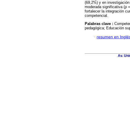
(69,2%) y en investigación
moderada significativa (ρ 
fortalecer la integración cu
competencial.
Palabras clave :
Competenc
pedagógica; Educación sup
·
resumen en Inglé
Av. Uni