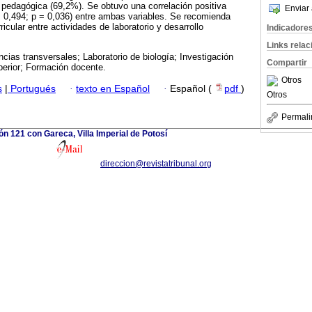
 pedagógica (69,2%). Se obtuvo una correlación positiva
Enviar 
= 0,494; p = 0,036) entre ambas variables. Se recomienda
rricular entre actividades de laboratorio y desarrollo
Indicadore
Links rela
ias transversales; Laboratorio de biología; Investigación
Compartir
erior; Formación docente.
Otros
s
|
Portugués
·
texto en Español
·
Español (
pdf
)
Otros
Permali
ón 121 con Gareca, Villa Imperial de Potosí
direccion@revistatribunal.org