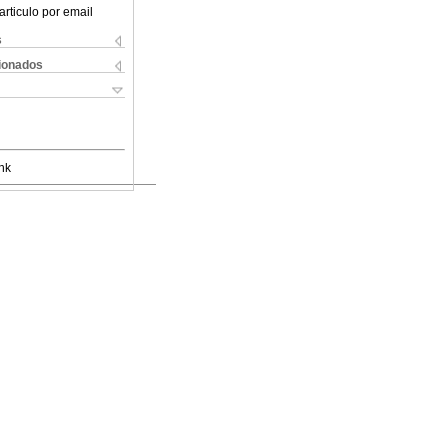
articulo por email
s
cionados
nk