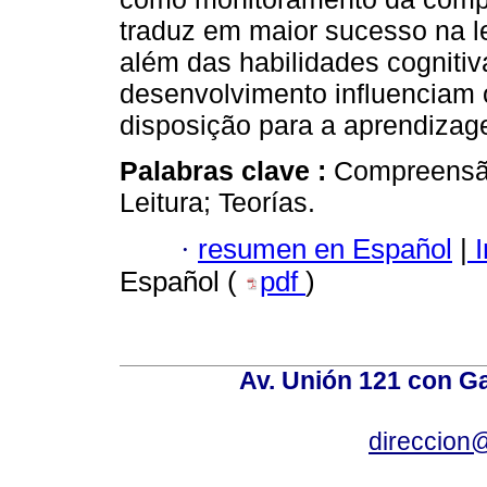
traduz em maior sucesso na l
além das habilidades cognitiv
desenvolvimento influenciam 
disposição para a aprendiza
Palabras clave :
Compreensão 
Leitura; Teorías.
·
resumen en Español
|
I
Español (
pdf
)
Av. Unión 121 con Gar
direccion@