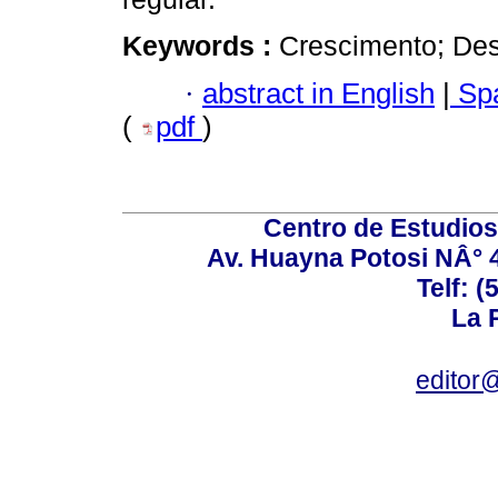
Keywords :
Crescimento; Des
·
abstract in English
|
Spa
(
pdf
)
Centro de Estudios 
Av. Huayna Potosi NÂ° 48
Telf: 
La P
editor@