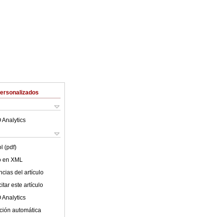
Personalizados
 Analytics
l (pdf)
lo en XML
cias del artículo
tar este artículo
 Analytics
ción automática