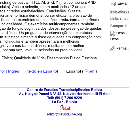
da string de busca: TITLE-ABS-KEY (multicomponent AND
Enviar 
ults). Após a seleção, foram analisados 12 artigos
os critérios estabelecidos. Conclusões. O teste
Indicadore
cionamento físico demonstrou ser eficaz na previsão de
Links rela
sico; os exercícios de resistência reduziram a ocorrência
funcionalidade. Os exercícios multicomponentes também
Compartir
ação da função cognitiva dos idosos, na prevenção de quedas
fas diárias. Os programas de intervenção de exercícios
Otros
am substancialmente o risco de quedas em comparação com
Otros
s individuais e também apresentaram melhorias
gnitiva e nas tarefas diárias, resultando em melhor
Permali
, por sua vez, levou a melhorias na produtividade.
o Físico; Qualidade de Vida; Desempenho Físico Funcional
ñol
|
Inglés
·
texto en Español
·
Español (
pdf
)
Centro de Estudios Transdisciplinarios Bolivia
Av. Huayna Potosi NÂ° 48. Nuevos Horizontes III El Alto.
Telf: (591) 7 200 9229
La Paz - Bolivia
editor@revistavive.org