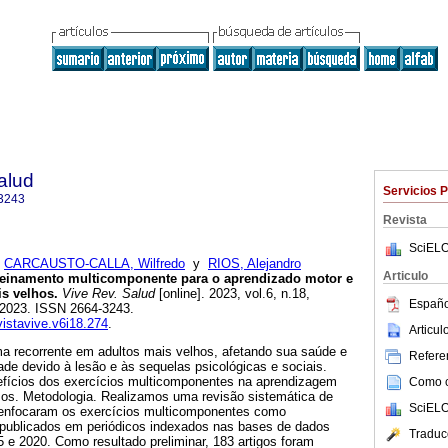
alud
Servicios 
3243
Revista
SciELO
;
CARCAUSTO-CALLA, Wilfredo
y
RIOS, Alejandro
Articulo
reinamento multicomponente para o aprendizado motor e
s velhos.
Vive Rev. Salud
[online]. 2023, vol.6, n.18,
Españo
-2023. ISSN 2664-3243.
vistavive.v6i18.274
.
Articu
 recorrente em adultos mais velhos, afetando sua saúde e
Referen
ade devido à lesão e às sequelas psicológicas e sociais.
nefícios dos exercícios multicomponentes na aprendizagem
Como ci
sos. Metodologia. Realizamos uma revisão sistemática de
SciELO
 enfocaram os exercícios multicomponentes como
 publicados em periódicos indexados nas bases de dados
Traduc
 e 2020. Como resultado preliminar, 183 artigos foram