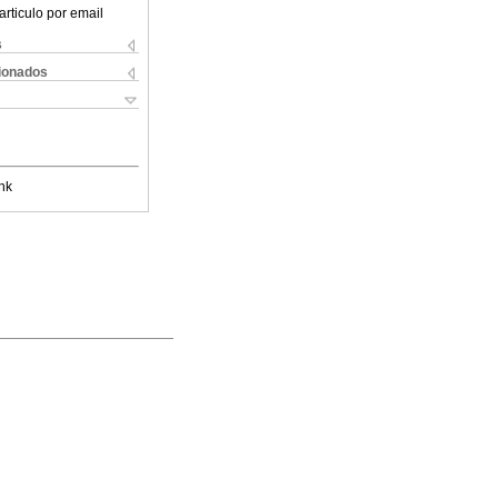
articulo por email
s
cionados
nk