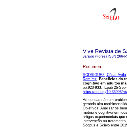
Vive Revista de S
versión impresa
ISSN
2664-
Resumen
RODRIGUEZ, César Ávila
Ramírez
.
Benefícios do t
cognitivo em adultos mai
pp.920-933. Epub 25-Sep
https://doi.org/10.33996/re
As quedas são um problema
gerando alta morbimortalid
Objetivos. Analisar os be
motora e cognitiva em ido
artigos experimentais que
intervenção ou tratamento
Scopus e Scielo entre 2015