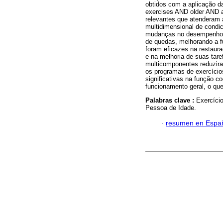
obtidos com a aplicação 
exercises AND older AND ad
relevantes que atenderam a
multidimensional de condi
mudanças no desempenho fí
de quedas, melhorando a 
foram eficazes na restaur
e na melhoria de suas tare
multicomponentes reduzir
os programas de exercício
significativas na função co
funcionamento geral, o que
Palabras clave :
Exercíci
Pessoa de Idade.
·
resumen en Espa