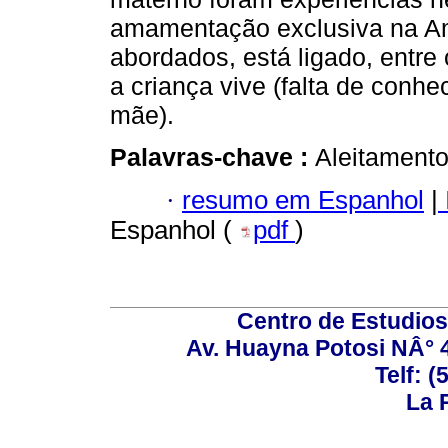
amamentação exclusiva na Am
abordados, está ligado, entre
a criança vive (falta de conh
mãe).
Palavras-chave :
Aleitamento
·
resumo em Espanhol
|
Espanhol (
pdf
)
Centro de Estudios 
Av. Huayna Potosi NÂ° 48
Telf: 
La P