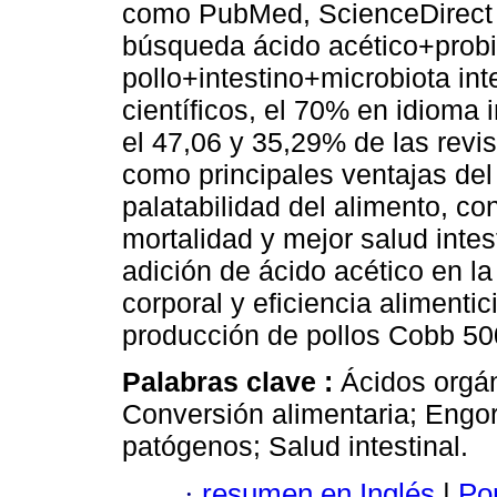
como PubMed, ScienceDirect 
búsqueda ácido acético+prob
pollo+intestino+microbiota int
científicos, el 70% en idioma
el 47,06 y 35,29% de las r
como principales ventajas del
palatabilidad del alimento, con
mortalidad y mejor salud intes
adición de ácido acético en l
corporal y eficiencia alimentic
producción de pollos Cobb 50
Palabras clave :
Ácidos orgán
Conversión alimentaria; Engo
patógenos; Salud intestinal.
·
resumen en Inglés
|
Por