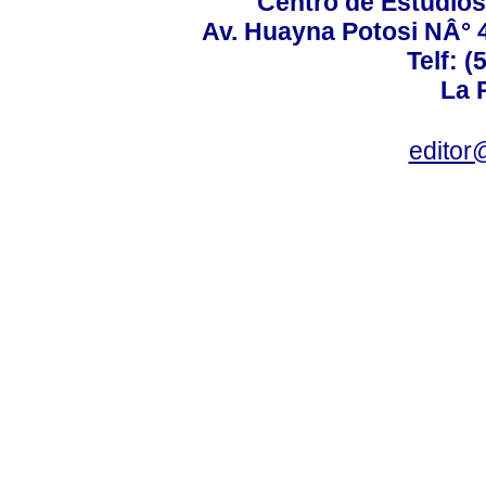
Centro de Estudios 
Av. Huayna Potosi NÂ° 48
Telf: 
La P
editor