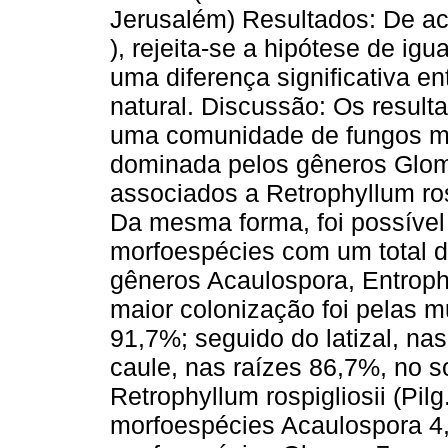
Jerusalém) Resultados: De ac
), rejeita-se a hipótese de ig
uma diferença significativa e
natural. Discussão: Os result
uma comunidade de fungos mi
dominada pelos gêneros Glom
associados a Retrophyllum ros
Da mesma forma, foi possível 
morfoespécies com um total d
gêneros Acaulospora, Entrop
maior colonização foi pelas m
91,7%; seguido do latizal, na
caule, nas raízes 86,7%, no 
Retrophyllum rospigliosii (Pilg
morfoespécies Acaulospora 4