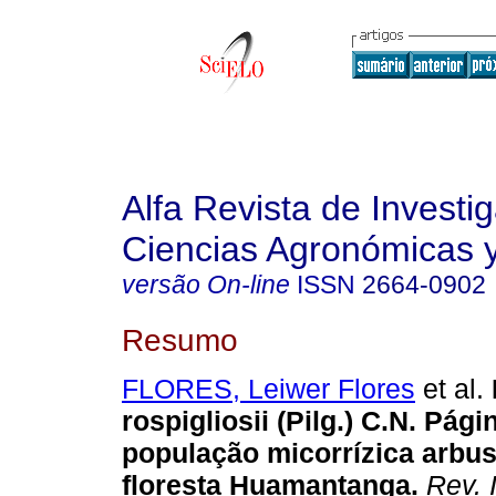
Alfa Revista de Investi
Ciencias Agronómicas y
versão On-line
ISSN
2664-0902
Resumo
FLORES, Leiwer Flores
et al.
rospigliosii (Pilg.) C.N. Pági
população micorrízica arbus
floresta Huamantanga.
Rev. I