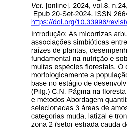
Vet.
[online]. 2024, vol.8, n.2
Epub 20-Set-2024. ISSN 266
https://doi.org/10.33996/revis
Introdução: As micorrizas arb
associações simbióticas entr
raízes de plantas, desempen
fundamental na nutrição e so
muitas espécies florestais. O o
morfologicamente a população
base no estágio de desenvolvi
(Pilg.) C.N. Página na flores
e métodos Abordagem quantitat
selecionadas 3 áreas de amos
categorias muda, latizal e tro
zona 2 (setor estrada cauda d