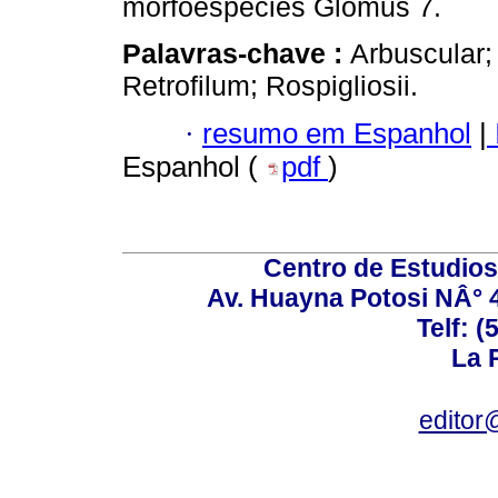
morfoespécies Glomus 7.
Palavras-chave :
Arbuscular;
Retrofilum; Rospigliosii.
·
resumo em Espanhol
|
Espanhol (
pdf
)
Centro de Estudios 
Av. Huayna Potosi NÂ° 48
Telf: 
La P
editor