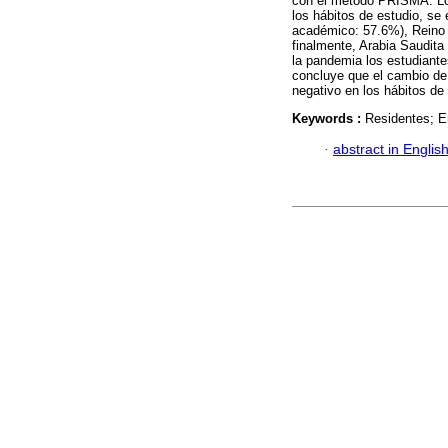
con el método PRISMA. Los
los hábitos de estudio, se
académico: 57.6%), Reino 
finalmente, Arabia Saudit
la pandemia los estudiantes
concluye que el cambio de
negativo en los hábitos de 
Keywords :
Residentes; E
·
abstract in Englis