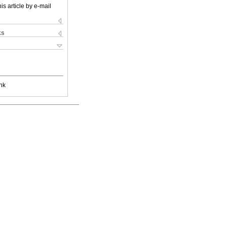
is article by e-mail
ks
nk