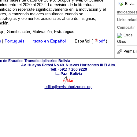
n las bases de datos de Scielo, Scopus y Web of Science,
Enviar 
dos entre el 2020 al 2022. La revisión de la literatura
mificación repercute significativamente en la motivación y el
Indicadore
antes, alcanzando mejores resultados cuando se
rategias y elementos adicionales al uso de insignias,
Links rela
ación.
Compartir
je; Gamificación; Motivación; Estrategias.
Otros
s
|
Portugués
·
texto en Español
·
Español (
pdf
)
Otros
Permali
o de Estudios Transdisciplinarios Bolivia
Av. Huayna Potosi No 48. Nuevos Horizontes III El Alto.
Telf: (591) 7 200 9229
La Paz - Bolivia
editor@revistahorizontes.org