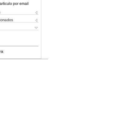
articulo por email
s
cionados
nk