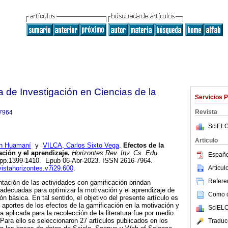
a de Investigación en Ciencias de la
Servicios 
Revista
7964
SciELO
Articulo
n Huamaní
y
VILCA, Carlos Sixto Vega
.
Efectos de la
ción y el aprendizaje.
Horizontes Rev. Inv. Cs. Edu.
Españo
29, pp.1399-1410. Epub 06-Abr-2023. ISSN 2616-7964.
Articu
vistahorizontes.v7i29.600
.
Referen
tación de las actividades con gamificación brindan
 adecuadas para optimizar la motivación y el aprendizaje de
Como ci
n básica. En tal sentido, el objetivo del presente artículo es
 y aportes de los efectos de la gamificación en la motivación y
SciELO
 aplicada para la recolección de la literatura fue por medio
 Para ello se seleccionaron 27 artículos publicados en los
Traduc