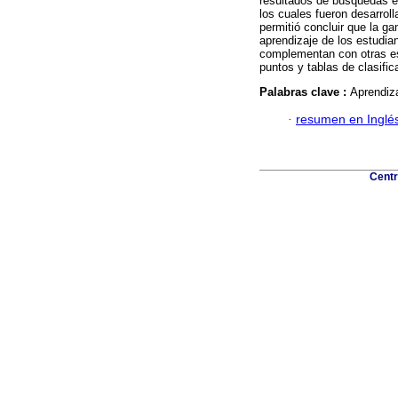
resultados de búsquedas e
los cuales fueron desarrolla
permitió concluir que la ga
aprendizaje de los estudi
complementan con otras est
puntos y tablas de clasific
Palabras clave :
Aprendiza
·
resumen en Inglé
Centr